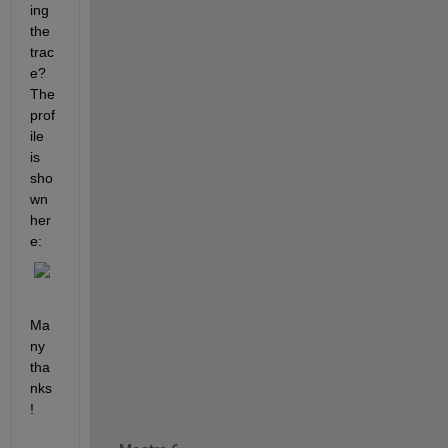
ing 
the 
trac
e? 
The 
prof
ile 
is 
sho
wn 
her
e:
Ma
ny 
tha
nks
!