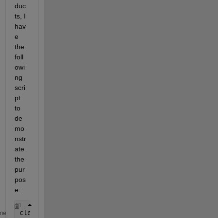
duc
ts, I 
hav
e 
the 
foll
owi
ng 
scri
pt 
to 
de
mo
nstr
ate 
the 
pur
pos
e:
clear; clc;
me