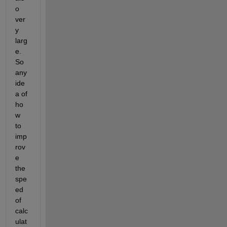
o 
ver
y 
larg
e. 
So 
any 
ide
a of 
ho
w 
to 
imp
rov
e 
the 
spe
ed 
of 
calc
ulat