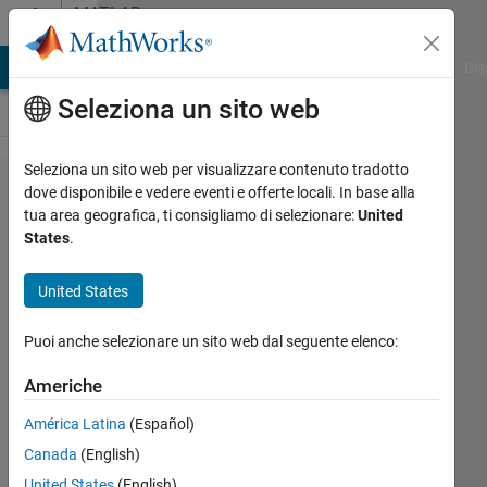
Vai al contenuto
MATLAB
Answers
ATLAB Answers
File Exchange
Cody
AI Chat Playground
Dis
Seleziona un sito web
Seleziona un sito web per visualizzare contenuto tradotto
How to
dove disponibile e vedere eventi e offerte locali. In base alla
tua area geografica, ti consigliamo di selezionare:
United
improve
States
.
speed of
calculating
United States
trace in a
Puoi anche selezionare un sito web dal seguente elenco:
script?
Americhe
Xiaohan
América Latina
(Español)
Du
Canada
(English)
United States
(English)
3 Apr