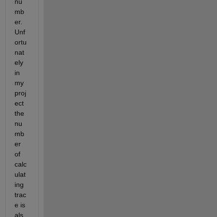
nu
mb
er. 
Unf
ortu
nat
ely 
in 
my 
proj
ect 
the 
nu
mb
er 
of 
calc
ulat
ing 
trac
e is 
als