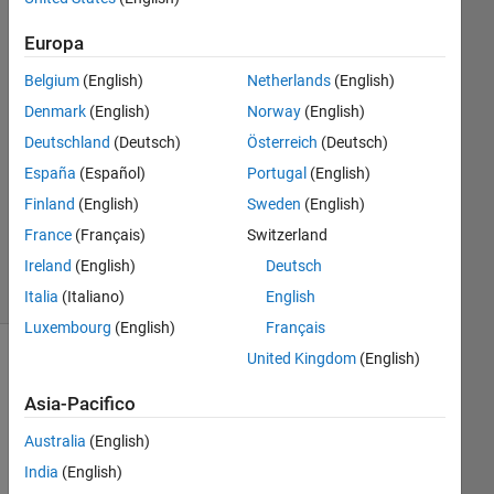
2018
Europa
1
Risposta
Belgium
(English)
Netherlands
(English)
Denmark
(English)
Norway
(English)
Risposta
Deutschland
(Deutsch)
Österreich
(Deutsch)
accettata
España
(Español)
Portugal
(English)
Aggiornato
Finland
(English)
Sweden
(English)
7 Apr 2018
France
(Français)
Switzerland
15
Ireland
(English)
Deutsch
Visualizzazioni
(30 giorni)
Italia
(Italiano)
English
Luxembourg
(English)
Français
United Kingdom
(English)
Mostra
commenti
Asia-Pacifico
meno
recenti
Australia
(English)
India
(English)