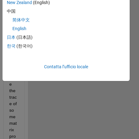
New Zealand
(English)
Hi 
中国
all,
简体中文
In 
English
my 
日本
(日本語)
proj
ect 
한국
(한국어)
I 
hav
e to 
Contatta l’ufficio locale
calc
ulat
e 
the 
trac
e of 
so
me 
mat
rix 
pro