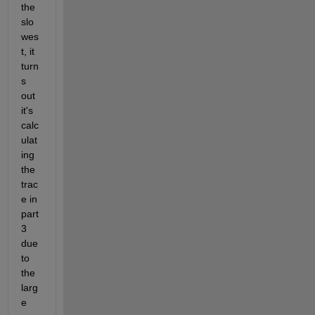
the 
slo
wes
t, it 
turn
s 
out 
it's 
calc
ulat
ing 
the 
trac
e in 
part 
3 
due 
to 
the 
larg
e 