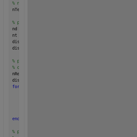
% number of total tests.
nTest = 500;
% part 1. generate nTest*2 random matrices.
nd = 1000;
nt = 100;
dis = cell(nTest, 2);
dis = cellfun(@(v) rand(nd, nt), dis, 
'un'
, 0);
% part 2. perform truncated-SVD on each matrix, 
% only leave nRem singular vectors and values.
nRem = 50;
disSVD = cell(nTest, 2);
for 
isvd = 1:nTest
for 
jsvd = 1:2
        [u, s, v] = svd(dis{isvd, jsvd}, 0);
        disSVD{isvd, jsvd} = {u(:, 1:nRem), s(1:nRe
end
end
% part 3. for each SVD result, perform trace to obt