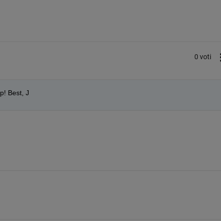
0 voti
p! Best, J