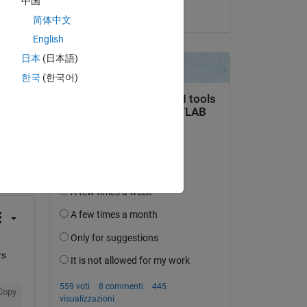
中国
il 14 Feb 2019
简体中文
English
日本
(日本語)
한국
(한국어)
domanda.
’attività
s 
Copy