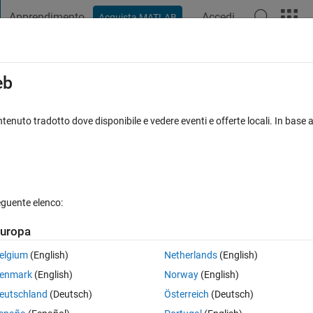
Apprendimento
Accedi
Acquista MATLAB
t Playground
Discussioni
Concorsi
Blog
Pubblica
Altro
iga
FAQ su MATLAB
Altro
eb
tenuto tradotto dove disponibile e vedere eventi e offerte locali. In base a
Aggiornato 14 Feb 2019
te
15 Visualizzazioni (30 giorni)
eguente elenco:
uropa
2 voti
elgium
(English)
Netherlands
(English)
enmark
(English)
Norway
(English)
igner into the axes object. However, I'm not sure if this is possible. Coul
eutschland
(Deutsch)
Österreich
(Deutsch)