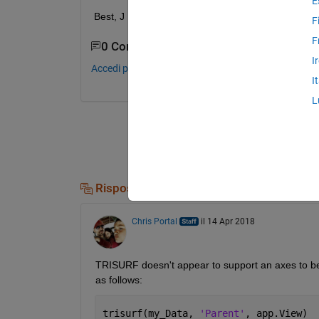
E
Best, J
F
F
0 Commenti
I
Accedi per commentare.
I
L
Risposte (2)
Chris Portal
il 14 Apr 2018
TRISURF doesn't appear to support an axes to be pa
as follows:
trisurf(my_Data, 
'Parent'
, app.View)