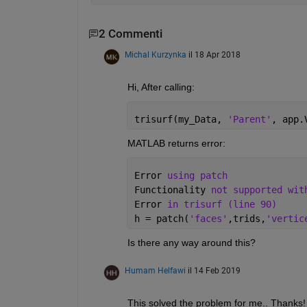
2 Commenti
Michal Kurzynka
il 18 Apr 2018
Hi, After calling:
trisurf(my_Data, 
'Parent'
, app.
MATLAB returns error:
Error 
using patch
Functionality 
not supported wit
Error 
in trisurf (line 90)
h = patch(
'faces'
,trids,
'vertic
Is there any way around this?
Humam Helfawi
il 14 Feb 2019
This solved the problem for me.. Thanks!