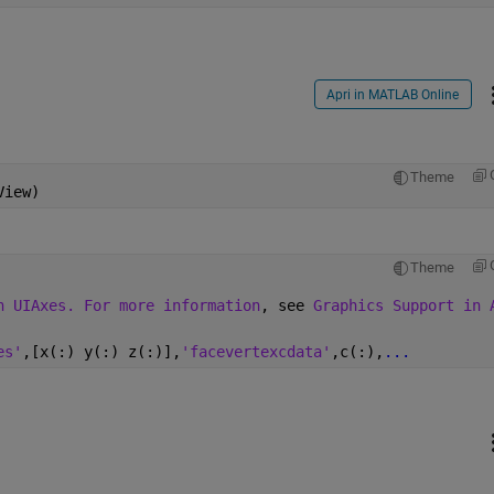
Apri in MATLAB Online
Theme
View)
Theme
h UIAxes. For more information
, see 
Graphics Support in 
es'
,[x(:) y(:) z(:)],
'facevertexcdata'
,c(:),
...