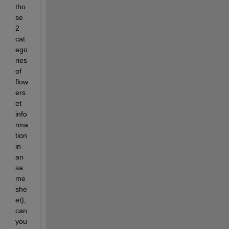
tho
se 
2 
cat
ego
ries 
of 
flow
ers
et 
info
rma
tion 
in 
an 
sa
me 
she
et), 
can 
you 