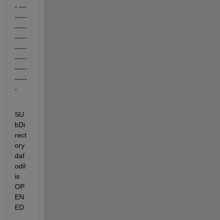
- ---
-----
-----
-----
-----
-----
-----
-----
-
SU
bDi
rect
ory 
daf
odil 
is 
OP
EN
ED