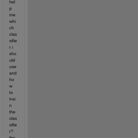
hel
p 
me 
whi
ch 
clas
sifie
r i 
sho
uld 
use 
and 
ho
w 
to 
trai
n 
the 
clas
sifie
r? 
the 