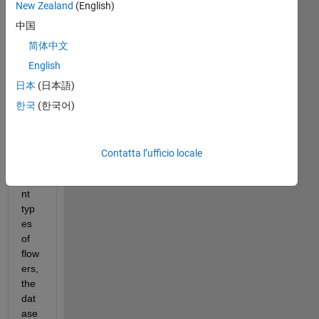
New Zealand
(English)
hav
中国
e a 
dat
简体中文
ase
English
t 
日本
(日本語)
obt
ain
한국
(한국어)
ed 
for 
two 
Contatta l’ufficio locale
diff
ere
nt 
typ
es 
of 
flow
ers,
the 
dat
ase