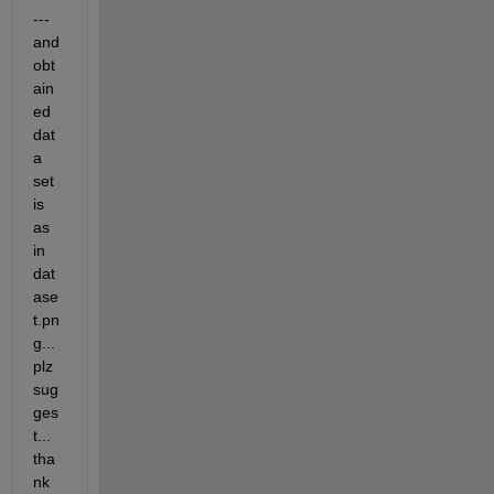
--- 
and 
obt
ain
ed 
dat
a 
set 
is 
as 
in 
dat
ase
t.pn
g... 
plz 
sug
ges
t... 
tha
nk 