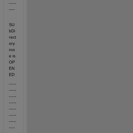
-----
----
SU
bDi
rect
ory 
ros
e is 
OP
EN
ED
-----
-----
-----
-----
-----
-----
-----
----