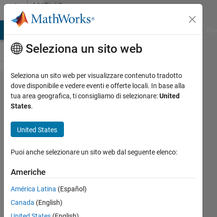
Vai al contenuto
MATLAB
Answers
ATLAB Answers
File Exchange
Cody
AI Chat Playground
Dis
Seleziona un sito web
Seleziona un sito web per visualizzare contenuto tradotto
how to
dove disponibile e vedere eventi e offerte locali. In base alla
tua area geografica, ti consigliamo di selezionare:
United
classify
States
.
the
dataset
United States
set
Puoi anche selezionare un sito web dal seguente elenco:
stored
in excel
Americhe
sheet?
América Latina
(Español)
Canada
(English)
hp
United States
(English)