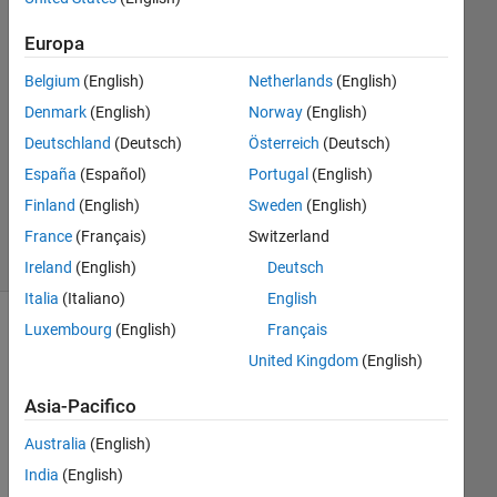
9 Apr
Europa
2018
Belgium
(English)
Netherlands
(English)
0
Risposte
Denmark
(English)
Norway
(English)
Deutschland
(Deutsch)
Österreich
(Deutsch)
Aggiornato
España
(Español)
Portugal
(English)
9 Apr 2018
Finland
(English)
Sweden
(English)
6
Visualizzazioni
France
(Français)
Switzerland
(30 giorni)
Ireland
(English)
Deutsch
Italia
(Italiano)
English
Luxembourg
(English)
Français
United Kingdom
(English)
Asia-Pacifico
Australia
(English)
India
(English)
I 