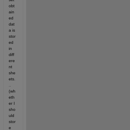
obt
ain
ed 
dat
a is 
stor
ed 
in 
diff
ere
nt 
she
ets.
..
(wh
eth
er I 
sho
uld 
stor
e 