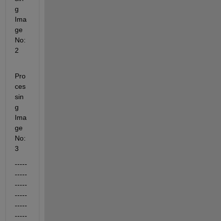
g 
Ima
ge 
No: 
2
Pro
ces
sin
g 
Ima
ge 
No: 
3
-----
-----
-----
-----
-----
-----