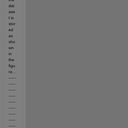
dat
ase
t is 
stor
ed 
as 
sho
wn 
in 
the 
figu
re... 
-----
-----
-----
-----
-----
-----
-----
-----
-----