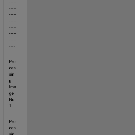
-----
-----
-----
-----
-----
-----
-----
----
Pro
ces
sin
g 
Ima
ge 
No: 
1
Pro
ces
sin