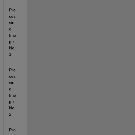
Pro
ces
sin
g 
Ima
ge 
No: 
1
Pro
ces
sin
g 
Ima
ge 
No: 
2
Pro