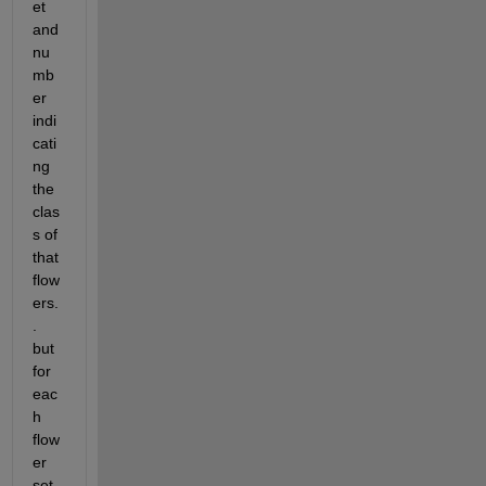
et 
and 
nu
mb
er 
indi
cati
ng 
the 
clas
s of 
that 
flow
ers.
. 
but 
for 
eac
h 
flow
er 
set 