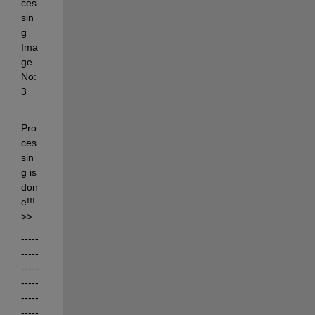
ces
sin
g 
Ima
ge 
No: 
3
Pro
ces
sin
g is 
don
e!!!
>>
-----
-----
-----
-----
-----
-----