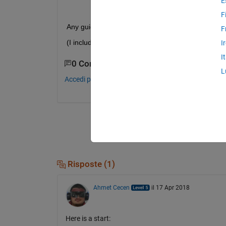
E
F
Any guidance or help is appreciated!
F
(I included a csv-file with the data for this chart.)
I
I
0 Commenti
L
Accedi per commentare.
Risposte (1)
Ahmet Cecen
il 17 Apr 2018
Here is a start: