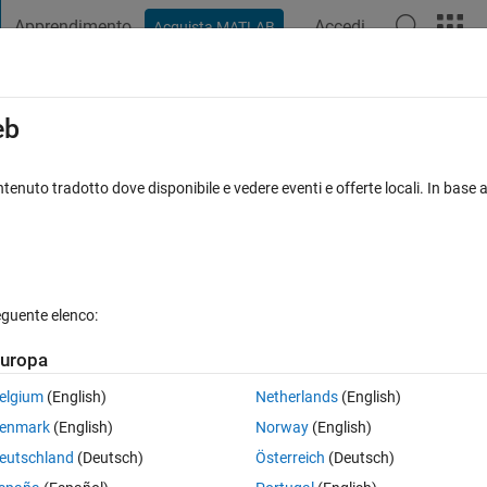
Apprendimento
Accedi
Acquista MATLAB
t Playground
Discussioni
Concorsi
Blog
Pubblica
Altro
iga
FAQ su MATLAB
Altro
eb
" categories on the x-axis
tenuto tradotto dove disponibile e vedere eventi e offerte locali. In base a
17 Apr 2018
31 Visualizzazioni (30 giorni)
eguente elenco:
uropa
0 voti
elgium
(English)
Netherlands
(English)
enmark
(English)
Norway
(English)
eutschland
(Deutsch)
Österreich
(Deutsch)
TLAB?