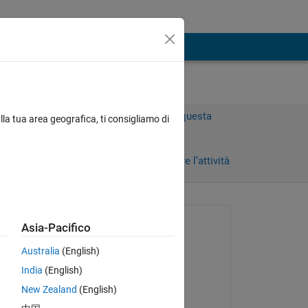
Accedi per rispondere a questa
lla tua area geografica, ti consigliamo di
domanda.
Condividi
Accedi per seguire l’attività
Richiesto:
Asia-Pacifico
AWi
Australia
(English)
il 17 Apr 2018
India
(English)
Risposto:
New Zealand
(English)
Ahmet Cecen