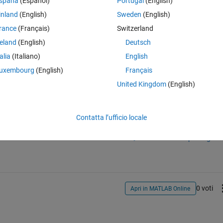
spaña
(Español)
Portugal
(English)
inland
(English)
Sweden
(English)
rance
(Français)
Switzerland
reland
(English)
Deutsch
talia
(Italiano)
English
uxembourg
(English)
Français
United Kingdom
(English)
Accedi per rispondere a questa 
Contatta l’ufficio locale
Condividi
Accedi per seguire l
0 voti
Apri in MATLAB Online