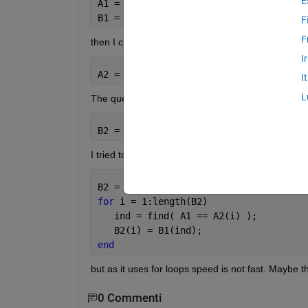
E
A1 = [a1 a2 a3 a4 a5];
B1 = [b1 b2 b3 b4 b5];
F
F
then I change order of elements of the first array a
I
A2 = [a4 a1 a3 a5 a2];
I
L
The question is how to get array B2 sorted in the
B2 = [b4 b1 b3 b5 b2];
I tried to write function which is:
B2 = zeros(length(B1),1);
for 
i = 1:length(B2)
   ind = find( A1 == A2(i) );
   B2(i) = B1(ind);   
end
but as it uses for loops speed is not fast. Maybe t
0 Commenti