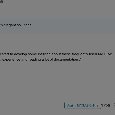
ti
ch elegant solutions?
ou start to develop some intuition about these frequently used MATLAB 
e, experience and reading a lot of documentation :)
3 voti
Apri in MATLAB Online