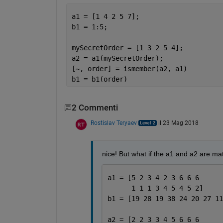
a1 = [1 4 2 5 7];
b1 = 1:5;
mySecretOrder = [1 3 2 5 4];
a2 = a1(mySecretOrder);
[~, order] = ismember(a2, a1)
b1 = b1(order)
2 Commenti
Rostislav Teryaev
il 23 Mag 2018
nice! But what if the a1 and a2 are ma
a1 = [5 2 3 4 2 3 6 6 6
      1 1 1 3 4 5 4 5 2]
b1 = [19 28 19 38 24 20 27 11
a2 = [2 2 3 3 4 5 6 6 6