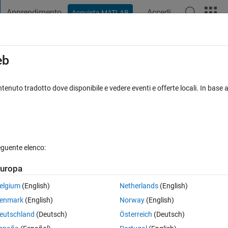
Apprendimento
Accedi
Acquista MATLAB
t Playground
Discussioni
Concorsi
Blog
Pubblica
Altro
iga
FAQ su MATLAB
Altro
eb
tenuto tradotto dove disponibile e vedere eventi e offerte locali. In base a
Risposta accettata
Aggiornato 23 Mag 2018
isposte
eguente elenco:
Mostra commenti meno
uropa
elgium
(English)
Netherlands
(English)
0 voti
Apri in MATLAB Online
enmark
(English)
Norway
(English)
rrespond:
eutschland
(Deutsch)
Österreich
(Deutsch)
Theme