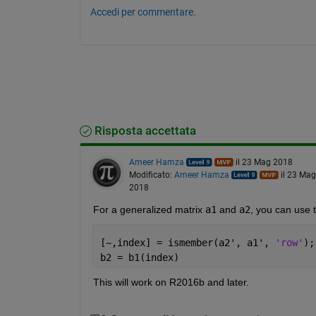
Accedi per commentare.
Risposta accettata
Ameer Hamza
il 23 Mag 2018
Modificato:
Ameer Hamza
il 23 Mag
2018
For a generalized matrix
a1
 and
a2
, you can use 
[~,index] = ismember(a2', a1', 
'row'
);
b2 = b1(index)
This will work on R2016b and later.