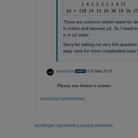
      1 4 1 5 3 1 2 4 5]
b2 = [28 24 19 20 38 19 16 27
There are columns (which stand for dir
in matrix and become a2. So I need to s
is in a2 order.
Sorry for asking not very this question 
easy case for more complicated case li
sloppydisk
il 23 Mag 2018
Please see Ameer's answer.
Accedi per commentare.
Accedi per rispondere a questa domanda.