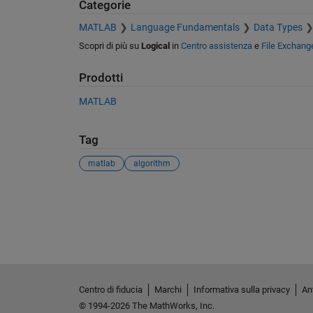
Categorie
MATLAB
Language Fundamentals
Data Types
Scopri di più su
Logical
in
Centro assistenza
e
File Exchang
Prodotti
MATLAB
Tag
matlab
algorithm
Vedere anche
Centro di fiducia
Marchi
Informativa sulla privacy
Ant
© 1994-2026 The MathWorks, Inc.