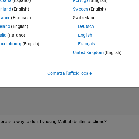
spaña
(Español)
Portugal
(English)
inland
(English)
Sweden
(English)
rance
(Français)
Switzerland
nyhow (they are all unique), for exaple like this:
reland
(English)
Deutsch
Theme
talia
(Italiano)
English
uxembourg
(English)
Français
 same way? It should be
United Kingdom
(English)
Theme
Contatta l’ufficio locale
Theme
here is a way to do it by using MatLab builtin functions?