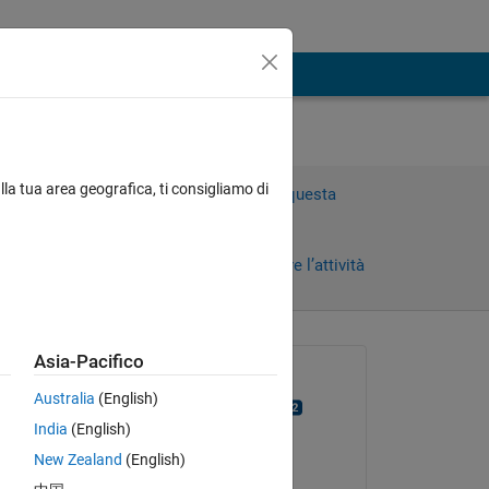
lla tua area geografica, ti consigliamo di
Accedi per rispondere a questa
domanda.
Condividi
Accedi per seguire l’attività
 recenti
Asia-Pacifico
Richiesto:
Australia
(English)
Rostislav Teryaev
India
(English)
il 23 Mag 2018
New Zealand
(English)
Commentato:
Copy