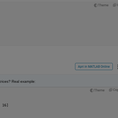
Theme
Apri in MATLAB Online
trices? Real example:
Co
Theme
 16]