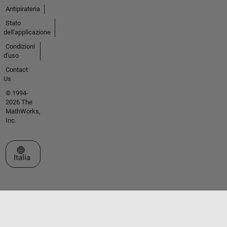
Antipirateria
Stato
dell'applicazione
Condizioni
d'uso
Contact
Us
© 1994-
2026 The
MathWorks,
Inc.
Seleziona un sito web
Italia