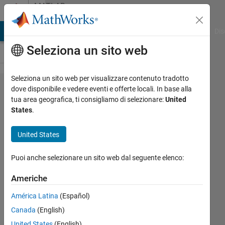
Vai al contenuto
MATLAB
Answers
ATLAB Answers
File Exchange
Cody
AI Chat Playground
Dis
Seleziona un sito web
Seleziona un sito web per visualizzare contenuto tradotto
Drawing
dove disponibile e vedere eventi e offerte locali. In base alla
tua area geografica, ti consigliamo di selezionare:
United
random
States
.
numbers
according
United States
to a
Puoi anche selezionare un sito web dal seguente elenco:
particular
scheme
Americhe
América Latina
(Español)
Ulrik
Canada
(English)
William
United States
(English)