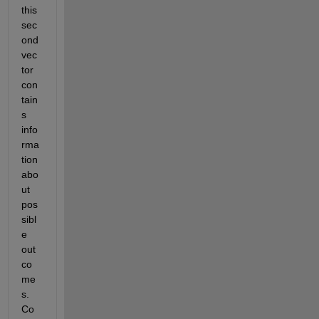
this 
sec
ond 
vec
tor 
con
tain
s 
info
rma
tion 
abo
ut 
pos
sibl
e 
out
co
me
s. 
Co