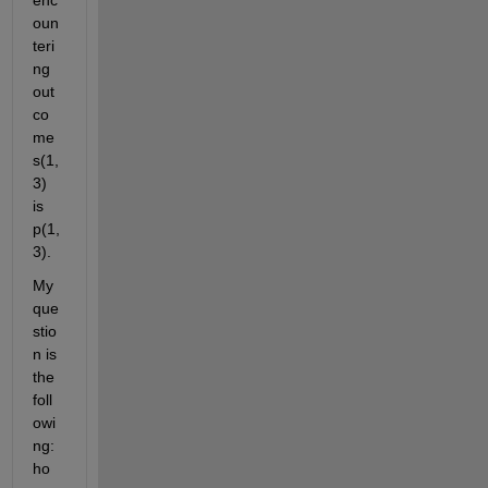
enc
oun
teri
ng 
out
co
me
s(1,
3) 
is 
p(1,
3).
My 
que
stio
n is 
the 
foll
owi
ng: 
ho