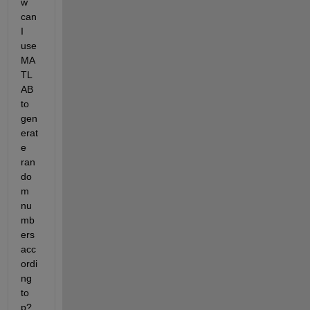
w 
can 
I 
use 
MA
TL
AB 
to 
gen
erat
e 
ran
do
m 
nu
mb
ers 
acc
ordi
ng 
to 
p?