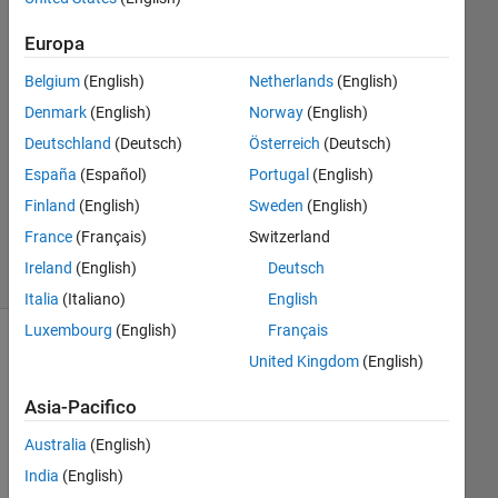
Nash
17 Lug
Europa
2018
1
Belgium
(English)
Netherlands
(English)
Risposta
Denmark
(English)
Norway
(English)
Deutschland
(Deutsch)
Österreich
(Deutsch)
Aggiornato
España
(Español)
Portugal
(English)
17 Lug
2018
Finland
(English)
Sweden
(English)
5
France
(Français)
Switzerland
Visualizzazioni
Ireland
(English)
Deutsch
(30 giorni)
Italia
(Italiano)
English
Luxembourg
(English)
Français
United Kingdom
(English)
Asia-Pacifico
Australia
(English)
India
(English)