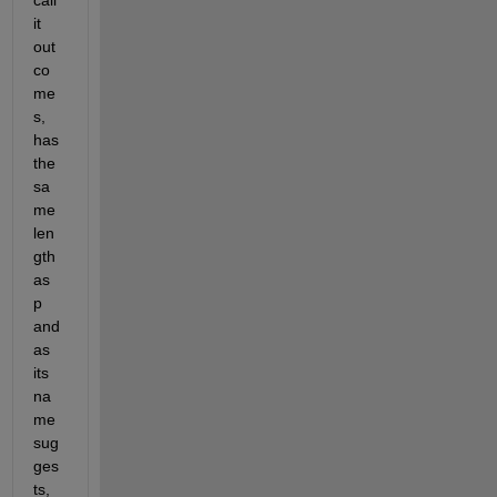
call 
it 
out
co
me
s, 
has 
the 
sa
me 
len
gth 
as 
p 
and 
as 
its 
na
me 
sug
ges
ts, 