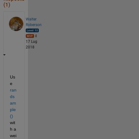
(1)
Walter
Roberson
il
17 Lug
2018
Us
e
ran
ds
am
ple
()
wit
h a 
wei