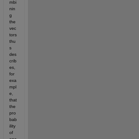
mbi
nin
g 
the 
vec
tors 
thu
s 
des
crib
es, 
for 
exa
mpl
e, 
that 
the 
pro
bab
ility 
of 