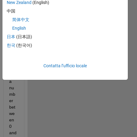
New Zealand
(English)
I 
hav
中国
e a 
简体中文
vec
English
tor, 
p, 
日本
(日本語)
and 
한국
(한국어)
eac
h 
entr
Contatta l’ufficio locale
y in 
p is 
a 
nu
mb
er 
bet
we
en 
0 
and 