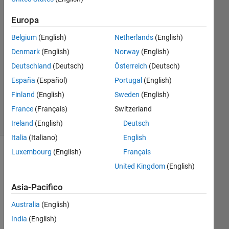
Risposta
Europa
Risposta
Belgium
(English)
Netherlands
(English)
accettata
Denmark
(English)
Norway
(English)
Aggiornato
Deutschland
(Deutsch)
Österreich
(Deutsch)
27 Lug
España
(Español)
Portugal
(English)
2018
Finland
(English)
Sweden
(English)
4
France
(Français)
Switzerland
Visualizzazioni
(30 giorni)
Ireland
(English)
Deutsch
Italia
(Italiano)
English
Luxembourg
(English)
Français
Mostra
United Kingdom
(English)
commenti
meno
Asia-Pacifico
recenti
Australia
(English)
India
(English)