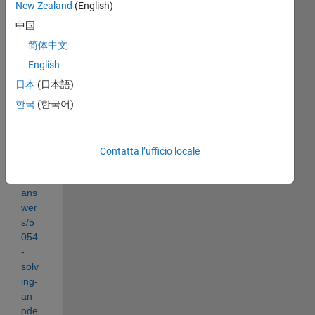
New Zealand
(English)
http
中国
s://
ww
简体中文
w.m
English
ath
日本
(日本語)
wor
ks.c
한국
(한국어)
om/
mat
lab
Contatta l’ufficio locale
cen
tral/
ans
wer
s/5
054
-
solv
ing-
an-
ode