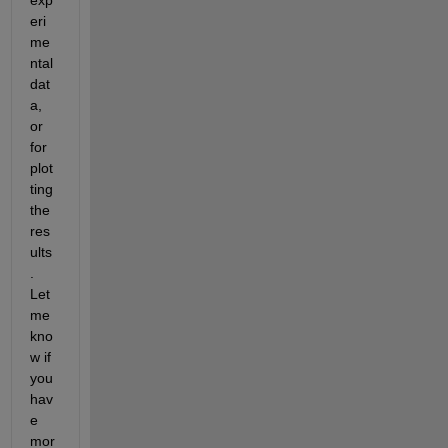
eri
me
ntal 
dat
a, 
or 
for 
plot
ting 
the 
res
ults
. 
Let 
me 
kno
w if 
you 
hav
e 
mor