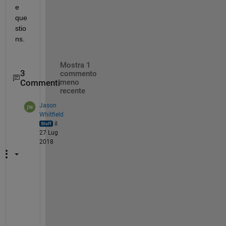
e 
que
stio
ns.
Mostra 1
3
commento
Commenti
meno
recente
Jason
Whitfield
il
27 Lug
2018
T
h
e 
n