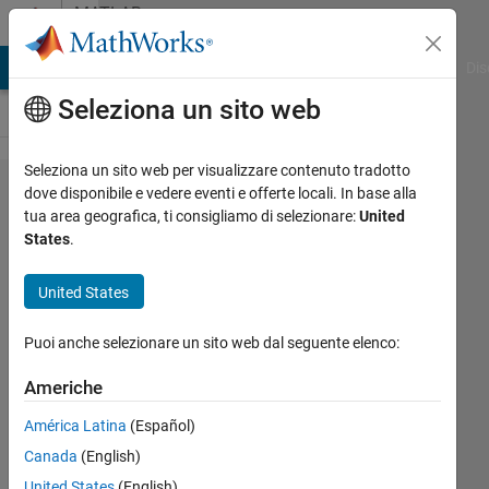
Vai al contenuto
MATLAB
Answers
ATLAB Answers
File Exchange
Cody
AI Chat Playground
Dis
Seleziona un sito web
Seleziona un sito web per visualizzare contenuto tradotto
can
dove disponibile e vedere eventi e offerte locali. In base alla
tua area geografica, ti consigliamo di selezionare:
United
someone
States
.
explain
this
United States
code?
Puoi anche selezionare un sito web dal seguente elenco:
Marina
Americhe
Evans
América Latina
(Español)
26 Lug
2018
Canada
(English)
1
United States
(English)