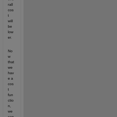
rall 
cos
t 
will 
be 
low
er.
No
w 
that 
we 
hav
e a 
cos
t 
fun
ctio
n, 
we 
can 