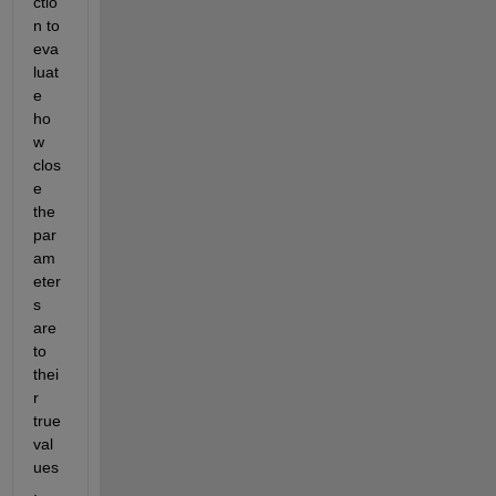
ctio
n to 
eva
luat
e 
ho
w 
clos
e 
the 
par
am
eter
s 
are 
to 
thei
r 
true 
val
ues
. 