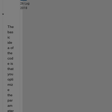
26 Lug
2018
The 
bas
ic 
ide
a of 
the 
cod
e is 
that 
you 
opti
miz
e 
the 
par
am
eter