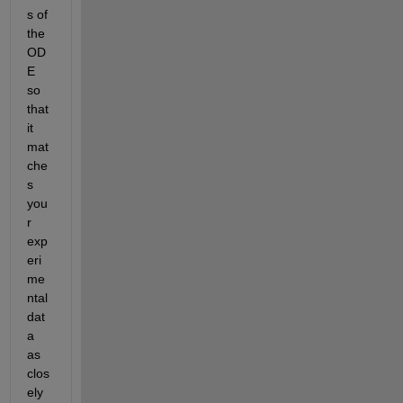
s of 
the 
OD
E 
so 
that 
it 
mat
che
s 
you
r 
exp
eri
me
ntal 
dat
a 
as 
clos
ely 