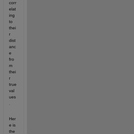
corr
elat
ing 
to 
thei
r 
dist
anc
e 
fro
m 
thei
r 
true 
val
ues
.
Her
e is 
the 