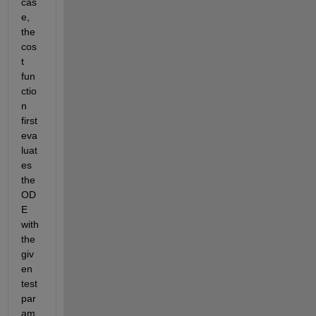
cas
e, 
the 
cos
t 
fun
ctio
n 
first 
eva
luat
es 
the 
OD
E 
with 
the 
giv
en 
test 
par
am