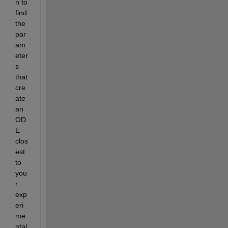
n to 
find 
the 
par
am
eter
s 
that 
cre
ate 
an 
OD
E 
clos
est 
to 
you
r 
exp
eri
me
ntal 