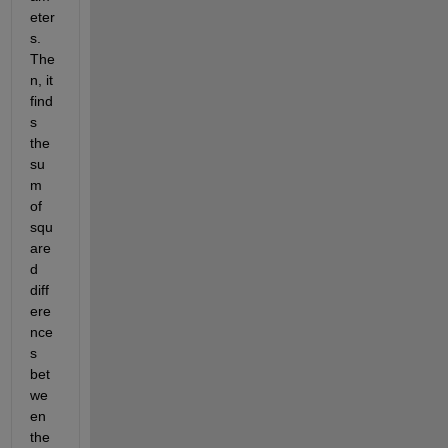
eter
s. 
The
n, it 
find
s 
the 
su
m 
of 
squ
are
d 
diff
ere
nce
s 
bet
we
en 
the 