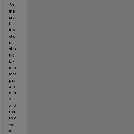
So, 
the 
cos
t 
fun
ctio
n 
sho
uld 
tak
e in 
test 
par
am
eter
s 
and 
retu
rn a 
val
ue 