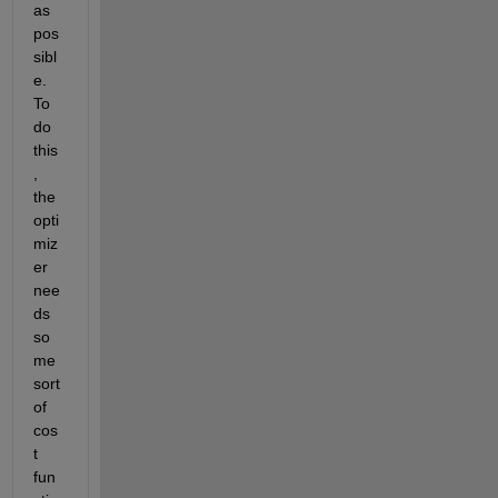
as 
pos
sibl
e. 
To 
do 
this
, 
the 
opti
miz
er 
nee
ds 
so
me 
sort 
of 
cos
t 
fun