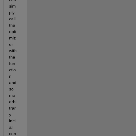
sim
ply 
call 
the 
opti
miz
er 
with 
the 
fun
ctio
n 
and 
so
me 
arbi
trar
y 
initi
al 
con