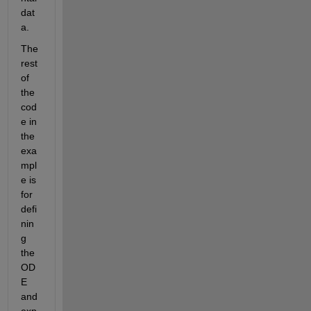
dat
a.
The 
rest 
of 
the 
cod
e in 
the 
exa
mpl
e is 
for 
defi
nin
g 
the 
OD
E 
and 
exp