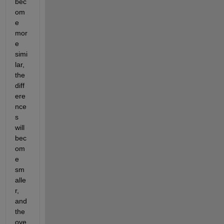
bec
om
e 
mor
e 
simi
lar, 
the 
diff
ere
nce
s 
will 
bec
om
e 
sm
alle
r, 
and 
the 
ove