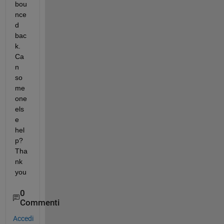
bou
nce
d 
bac
k. 
Ca
n 
so
me
one 
els
e 
hel
p? 
Tha
nk 
you
0
Commenti
Accedi