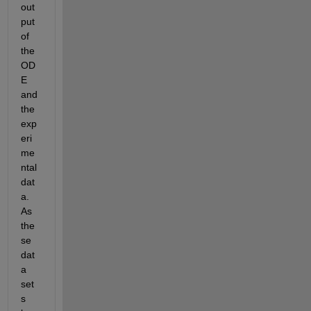
out
put 
of 
the 
OD
E 
and 
the 
exp
eri
me
ntal 
dat
a. 
As 
the
se 
dat
a 
set
s 