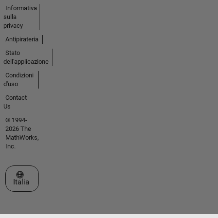
Informativa
sulla
privacy
Antipirateria
Stato
dell'applicazione
Condizioni
d'uso
Contact
Us
© 1994-
2026 The
MathWorks,
Inc.
Seleziona un sito web
Italia