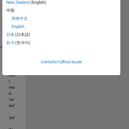
Hi 
New Zealand
(English)
all,
中国
In 
简体中文
this 
English
stri
ng
日本
(日本語)
한국
(한국어)
'# Message: onset_pic1_8.png'
me
Contatta l’ufficio locale
ho
w 
can 
I 
rea
d 
'on
set'
, 
'pic'
, 