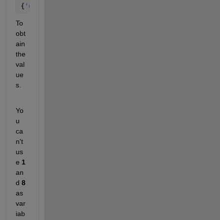
{
'onset'
}    {
'pic'
}    {
'1'
}    {
'8'
}
To 
obt
ain 
the 
val
ue
s.
Yo
u 
ca
n't 
us
e
1
an
d
8
as 
var
iab