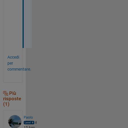
s
A
z
a
r
Accedi
per
commentare.
Più
risposte
(1)
Paolo
il
12 Ago