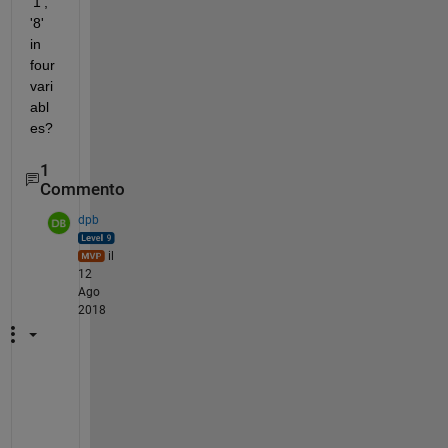
'1', 
'8' 
in 
four 
vari
abl
es?
1
Commento
dpb
il
12
Ago
2018
U
s
e 