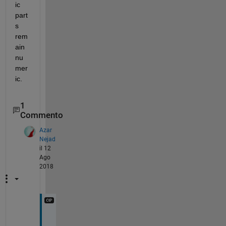
ic 
part
s 
rem
ain 
nu
mer
ic.
1
Commento
Azar
Nejad
il 12
Ago
2018
T