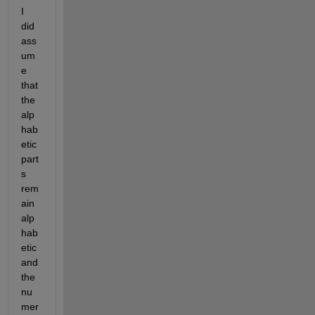
I 
did 
ass
um
e 
that 
the 
alp
hab
etic 
part
s 
rem
ain 
alp
hab
etic 
and 
the 
nu
mer