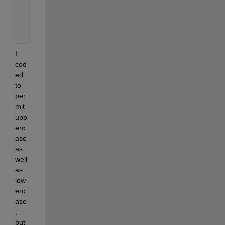
      name1: 
'onset'
      name2: 
'pic'
       num1: 
'1'
       num2: 
'8'
I 
cod
ed 
to 
per
mit 
upp
erc
ase 
as 
well 
as 
low
erc
ase
, 
but 