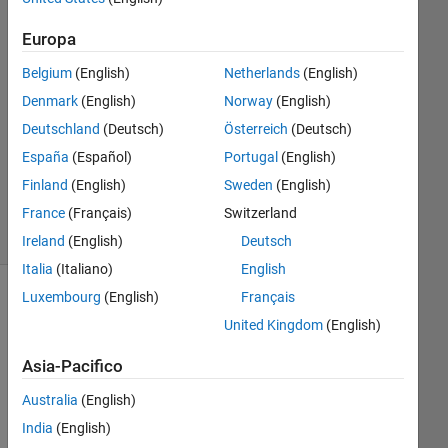
Risposte
Europa
Risposta
Belgium
(English)
Netherlands
(English)
accettata
Denmark
(English)
Norway
(English)
Aggiornato
Deutschland
(Deutsch)
Österreich
(Deutsch)
12 Ago
España
(Español)
Portugal
(English)
2018
Finland
(English)
Sweden
(English)
2
France
(Français)
Switzerland
Visualizzazioni
(30 giorni)
Ireland
(English)
Deutsch
Italia
(Italiano)
English
Luxembourg
(English)
Français
United Kingdom
(English)
Asia-Pacifico
Australia
(English)
India
(English)