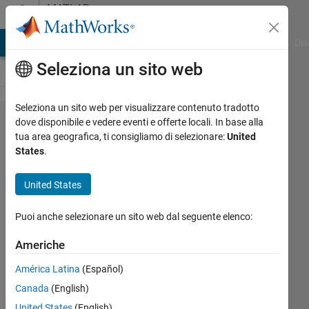
Vai al contenuto
MATLAB
Answers
ATLAB Answers
File Exchange
Cody
AI Chat Playground
Dis
Seleziona un sito web
Seleziona un sito web per visualizzare contenuto tradotto
Extract
dove disponibile e vedere eventi e offerte locali. In base alla
tua area geografica, ti consigliamo di selezionare:
United
Variables
States
.
from
mixed
United States
string
Puoi anche selezionare un sito web dal seguente elenco:
Azar
Americhe
Nejad
América Latina
(Español)
12 Ago
2018
Canada
(English)
2
United States
(English)