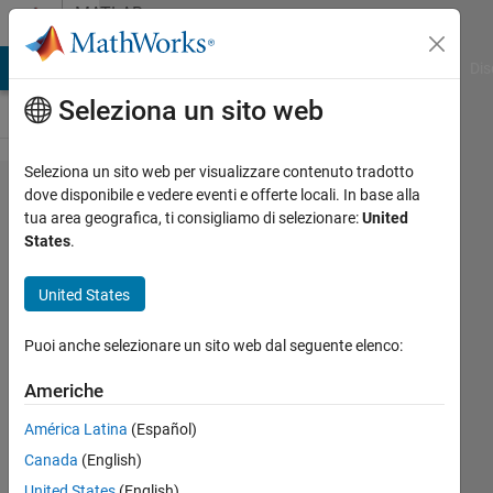
Vai al contenuto
MATLAB
Answers
ATLAB Answers
File Exchange
Cody
AI Chat Playground
Dis
Seleziona un sito web
Seleziona un sito web per visualizzare contenuto tradotto
How can I
dove disponibile e vedere eventi e offerte locali. In base alla
tua area geografica, ti consigliamo di selezionare:
United
estimate a
States
.
recursive
(expanding)
United States
empirical
Puoi anche selezionare un sito web dal seguente elenco:
cumulative
distribution
Americhe
function?
América Latina
(Español)
Canada
(English)
Theshne
United States
(English)