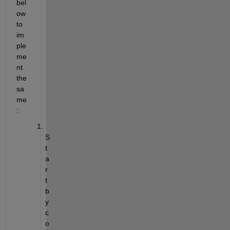
bel
ow 
to 
im
ple
me
nt 
the 
sa
me
:
S
t
a
r
t 
b
y 
c
o