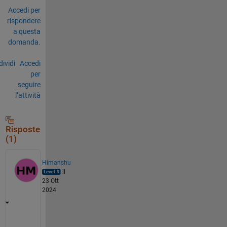
Accedi per
rispondere
a questa
domanda.
ividi
Accedi
per
seguire
l’attività
Risposte
(1)
Himanshu
il
23 Ott
2024