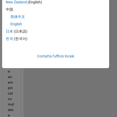
New Zealand
(English)
Hi. I 
中国
wo
uld 
简体中文
like 
English
to 
日本
(日本語)
kno
w 
한국
(한국어)
ho
w 
to 
Contatta l’ufficio locale
esti
mat
e 
an 
em
piri
cal 
cu
mul
ativ
e 