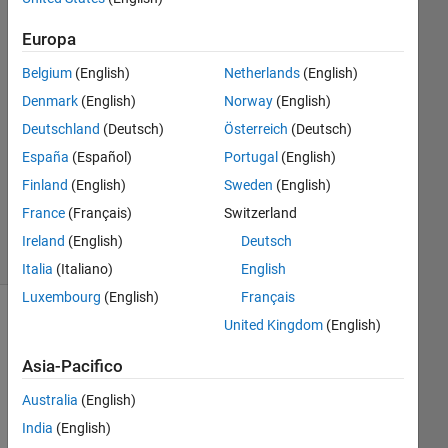
Kisten
20 Ago
Europa
2018
Belgium
(English)
Netherlands
(English)
1
Risposta
Denmark
(English)
Norway
(English)
Deutschland
(Deutsch)
Österreich
(Deutsch)
Aggiornato
España
(Español)
Portugal
(English)
23 Ott
Finland
(English)
Sweden
(English)
2024
9
France
(Français)
Switzerland
Visualizzazioni
Ireland
(English)
Deutsch
(30 giorni)
Italia
(Italiano)
English
Luxembourg
(English)
Français
United Kingdom
(English)
Asia-Pacifico
Australia
(English)
India
(English)