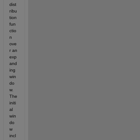
dist
ribu
tion 
fun
ctio
n 
ove
r an 
exp
and
ing 
win
do
w. 
The 
initi
al 
win
do
w 
incl