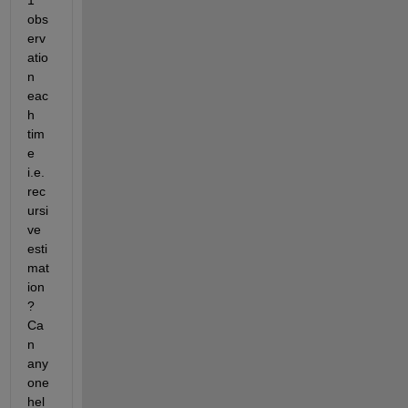
1 
obs
erv
atio
n 
eac
h 
tim
e 
i.e. 
rec
ursi
ve 
esti
mat
ion
? 
Ca
n 
any
one 
hel