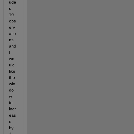
ude
s 
10 
obs
erv
atio
ns 
and 
I 
wo
uld 
like 
the 
win
do
w 
to 
incr
eas
e 
by 