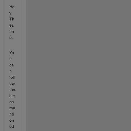
He
y 
Th
es
hn
e,
Yo
u 
ca
n 
foll
ow 
the 
ste
ps 
me
nti
on
ed 