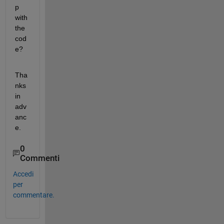
p 
with 
the 
cod
e?
Tha
nks 
in 
adv
anc
e.
0
Commenti
Accedi
per
commentare.