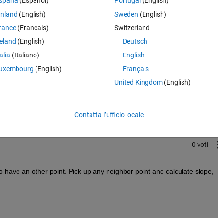
spaña
(Español)
Portugal
(English)
inland
(English)
Sweden
(English)
rance
(Français)
Switzerland
reland
(English)
Deutsch
talia
(Italiano)
English
uxembourg
(English)
Français
Accedi per rispondere a questa 
United Kingdom
(English)
Condividi
Accedi per seguire l
Contatta l’ufficio locale
0 voti
to have an other point. Pick up any neighbor point and calculate slope, 