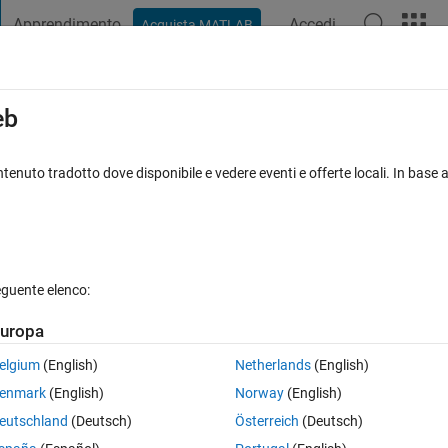
Apprendimento
Accedi
Acquista MATLAB
t Playground
Discussioni
Concorsi
Blog
Pubblica
Altro
iga
FAQ su MATLAB
Altro
eb
f specific point?
tenuto tradotto dove disponibile e vedere eventi e offerte locali. In base a
ato 5 Set 2018
4 Visualizzazioni (30 giorni)
eguente elenco:
uropa
0 voti
elgium
(English)
Netherlands
(English)
enmark
(English)
Norway
(English)
curve on this point?
eutschland
(Deutsch)
Österreich
(Deutsch)