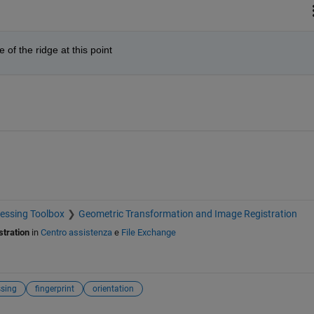
of the ridge at this point
essing Toolbox
Geometric Transformation and Image Registration
tration
in
Centro assistenza
e
File Exchange
sing
fingerprint
orientation