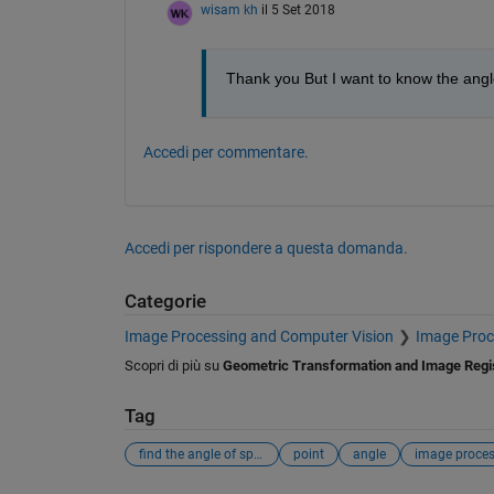
wisam kh
il 5 Set 2018
Thank you But I want to know the angle 
Accedi per commentare.
Accedi per rispondere a questa domanda.
Categorie
Image Processing and Computer Vision
Image Proc
Scopri di più su
Geometric Transformation and Image Regis
Tag
find the angle of specific point
point
angle
image proces