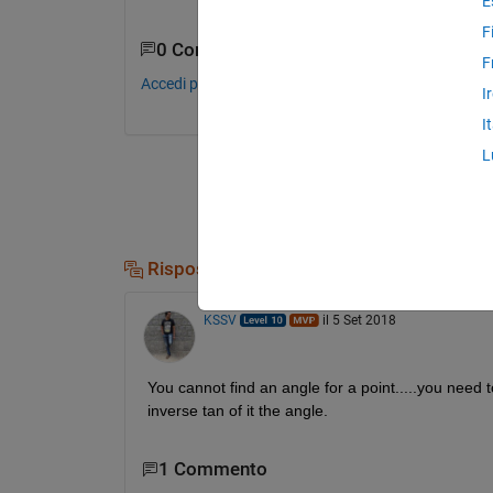
E
F
0 Commenti
F
Accedi per commentare.
I
I
L
Risposte (1)
KSSV
il 5 Set 2018
You cannot find an angle for a point.....you need 
inverse tan of it the angle.
1 Commento