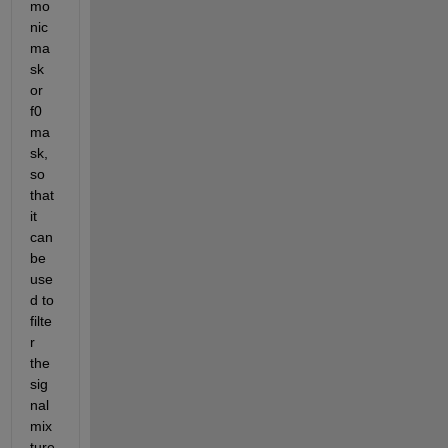
mo
nic 
ma
sk 
or 
f0 
ma
sk, 
so 
that 
it 
can 
be 
use
d to 
filte
r 
the 
sig
nal 
mix
ture