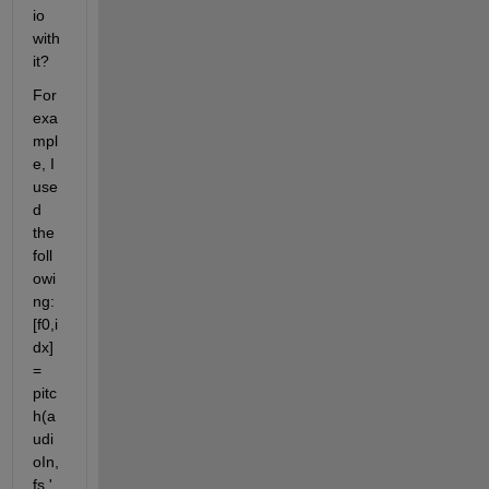
io 
with 
it?
For 
exa
mpl
e, I 
use
d 
the 
foll
owi
ng: 
[f0,i
dx] 
= 
pitc
h(a
udi
oIn,
fs,'