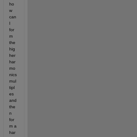
ho
w 
can 
I 
for
m 
the 
hig
her 
har
mo
nics 
mul
tipl
es 
and 
the
n 
for
m a 
har