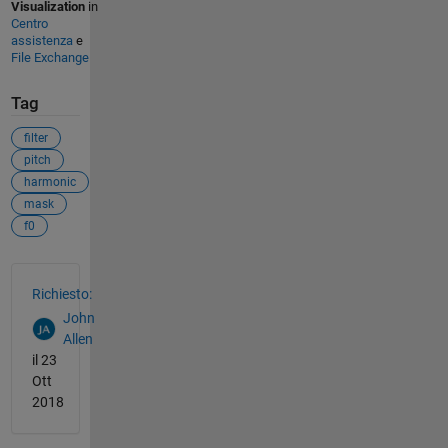
Visualization
in
Centro
assistenza
e
File Exchange
Tag
filter
pitch
harmonic
mask
f0
Vedere anche
Richiesto:
John
Allen
il 23
Ott
2018