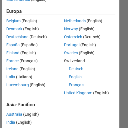
0
Europa
Risposte
4
Belgium
(English)
Netherlands
(English)
Visualizzazioni
Denmark
(English)
Norway
(English)
(30 giorni)
Deutschland
(Deutsch)
Österreich
(Deutsch)
España
(Español)
Portugal
(English)
Finland
(English)
Sweden
(English)
France
(Français)
Switzerland
Ireland
(English)
Deutsch
Italia
(Italiano)
English
Luxembourg
(English)
Français
United Kingdom
(English)
Usi
ng 
Asia-Pacifico
the 
Australia
(English)
buil
t in 
India
(English)