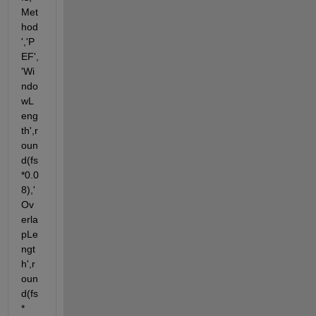
Met
hod
','P
EF',
'Wi
ndo
wL
eng
th',r
oun
d(fs
*0.0
8),'
Ov
erla
pLe
ngt
h',r
oun
d(fs
*