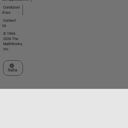
Condizioni
d'uso
Contact
Us
© 1994-
2026 The
MathWorks,
Inc.
Seleziona un sito web
Italia