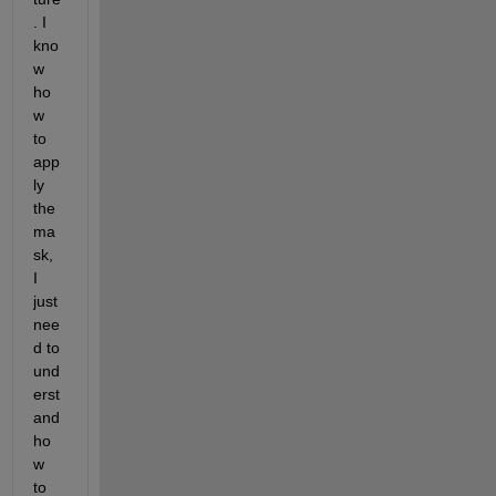
. I 
kno
w 
ho
w 
to 
app
ly 
the 
ma
sk, 
I 
just 
nee
d to 
und
erst
and 
ho
w 
to 