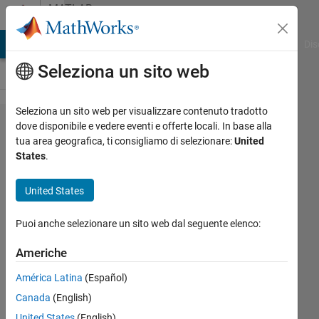
Vai al contenuto
MATLAB
Answers
ATLAB Answers
File Exchange
Cody
AI Chat Playground
Dis
Seleziona un sito web
Seleziona un sito web per visualizzare contenuto tradotto
how to
dove disponibile e vedere eventi e offerte locali. In base alla
tua area geografica, ti consigliamo di selezionare:
United
use pitch
States
.
to create
harmonic
United States
mask for
Puoi anche selezionare un sito web dal seguente elenco:
filtering
Americhe
John
América Latina
(Español)
Allen
Canada
(English)
23 Ott
United States
(English)
2018