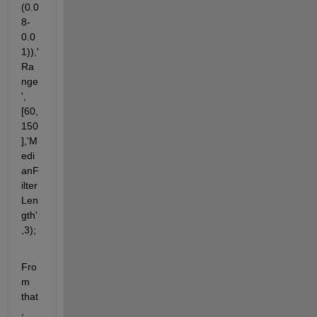
(0.0
8-
0.0
1)),'
Ra
nge
',
[60,
150
],'M
edi
anF
ilter
Len
gth'
,3);
Fro
m 
that
, 