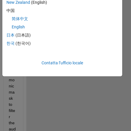
pitc
New Zealand
(English)
h 
中国
fun
ctio
简体中文
n, 
English
ho
日本
(日本語)
w 
can 
한국
(한국어)
I 
cre
ate 
Contatta l’ufficio locale
a 
har
mo
nic 
ma
sk 
to 
filte
r 
the 
aud