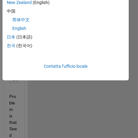
coder.extrinsic(
'fgetl'
);
New Zealand
(English)
if 
isempty(rngInit)
中国
    SeedfileID = fopen(
'Seed.txt'
);
简体中文
    SeedString=fgetl(SeedfileID);
    fclose(SeedfileID);
English
    Seed=str2num(SeedString);
日本
(日本語)
    Seed=uint16(Seed);
한국
(한국어)
    rng(Seed);
    rngInit=true;
end
Contatta l’ufficio locale
mu = 12;
dt = -mu * log(1-rand());
Pro
ble
m 
is 
that 
See
d 