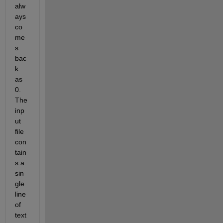
alw
ays 
co
me
s 
bac
k 
as 
0. 
The 
inp
ut 
file 
con
tain
s a 
sin
gle 
line 
of 
text 