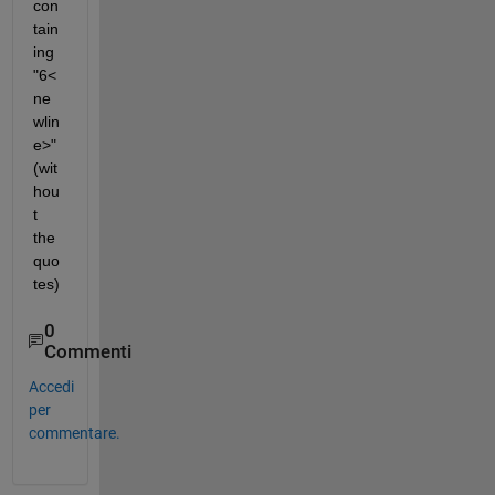
con
tain
ing 
"6<
ne
wlin
e>" 
(wit
hou
t 
the 
quo
tes)
0
Commenti
Accedi
per
commentare.