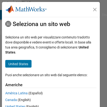
Vai al contenuto
MATLAB
Answers
ATLAB Answers
File Exchange
Cody
AI Chat Playground
Dis
Seleziona un sito web
Seleziona un sito web per visualizzare contenuto tradotto
Why can't I
dove disponibile e vedere eventi e offerte locali. In base alla
tua area geografica, ti consigliamo di selezionare:
United
read from a file
States
.
in Entity
Generation's
United States
Intergeneration
Puoi anche selezionare un sito web dal seguente elenco:
Time Action?
Americhe
Elliott
América Latina
(Español)
Rachlin
Canada
(English)
24 Ott
United States
(English)
2018