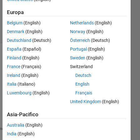
0
Europa
Risposte
5
Belgium
(English)
Netherlands
(English)
Visualizzazioni
Denmark
(English)
Norway
(English)
(30 giorni)
Deutschland
(Deutsch)
Österreich
(Deutsch)
España
(Español)
Portugal
(English)
Finland
(English)
Sweden
(English)
France
(Français)
Switzerland
Ireland
(English)
Deutsch
Italia
(Italiano)
English
Luxembourg
(English)
Français
The 
United Kingdom
(English)
Co
de:
Asia-Pacifico
Australia
(English)
persistent 
rngInit;
me
India
(English)
coder.extrinsic(
'str2num'
);