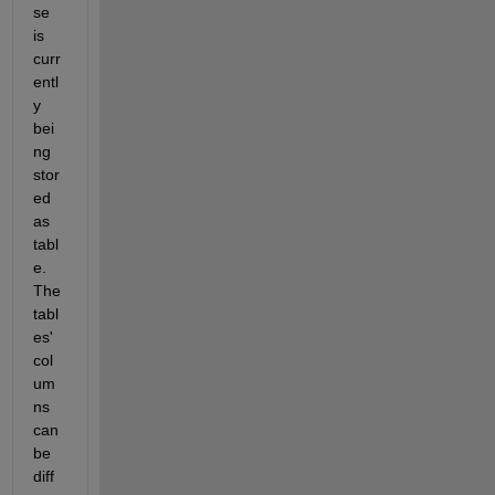
se 
is 
curr
entl
y 
bei
ng 
stor
ed 
as 
tabl
e. 
The 
tabl
es' 
col
um
ns 
can 
be 
diff