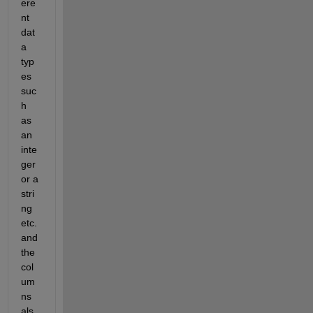
ere
nt 
dat
a 
typ
es 
suc
h 
as 
an 
inte
ger 
or a 
stri
ng 
etc. 
and 
the 
col
um
ns 
als