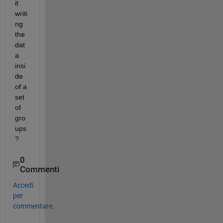
it 
writi
ng 
the 
dat
a 
insi
de 
of a 
set 
of 
gro
ups
?
0
Commenti
Accedi
per
commentare.