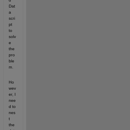
d 
Dat
a 
scri
pt 
to 
solv
e 
the 
pro
ble
m.
Ho
wev
er, I 
nee
d to 
nes
t 
the 