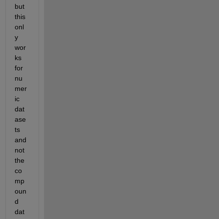
but 
this 
onl
y 
wor
ks 
for 
nu
mer
ic 
dat
ase
ts 
and 
not 
the 
co
mp
oun
d 
dat