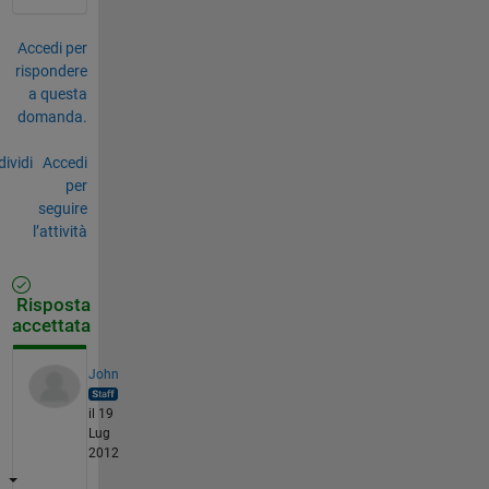
Accedi per
rispondere
a questa
domanda.
ividi
Accedi
per
seguire
l’attività
Risposta
accettata
John
il 19
Lug
2012