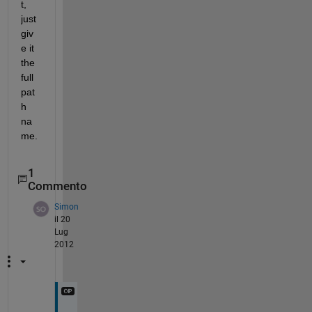
t, 
just 
giv
e it 
the 
full 
pat
h 
na
me.
1
Commento
Simon
il 20
Lug
2012