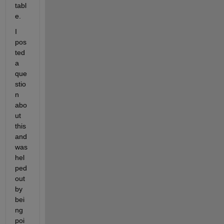
tabl
e.
I 
pos
ted 
a 
que
stio
n 
abo
ut 
this 
and 
was 
hel
ped 
out 
by 
bei
ng 
poi