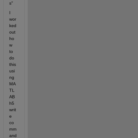
s"
I 
wor
ked 
out 
ho
w 
to 
do 
this 
usi
ng 
MA
TL
AB 
h5
writ
e 
co
mm
and 