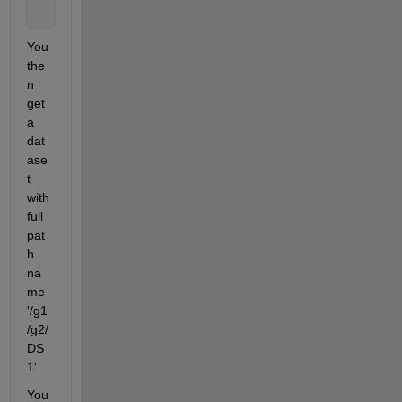
   dset = H5D.create (g2, DATASET, filetype, space,
You 
the
n 
get 
a 
dat
ase
t 
with 
full 
pat
h 
na
me 
'/g1
/g2/
DS
1'
You 