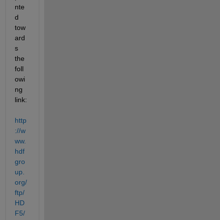
nte
d 
tow
ard
s 
the 
foll
owi
ng 
link:
http
://w
ww.
hdf
gro
up.
org/
ftp/
HD
F5/