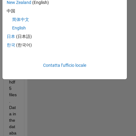
New Zealand
(English)
MA
中国
TL
AB 
简体中文
dat
English
a to 
日本
(日本語)
an 
exis
한국
(한국어)
ting 
dat
aba
Contatta l’ufficio locale
se 
of 
hdf
5 
files
. 
Dat
a in 
the 
dat
aba