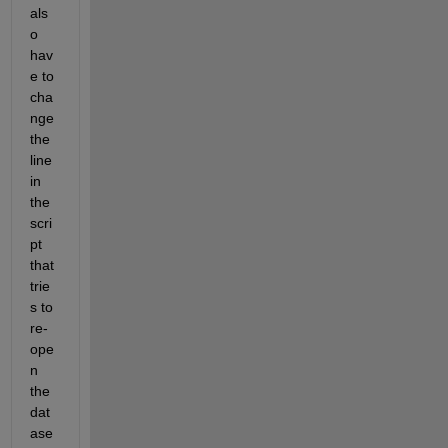
als
o 
hav
e to 
cha
nge 
the 
line 
in 
the 
scri
pt 
that 
trie
s to 
re-
ope
n 
the 
dat
ase