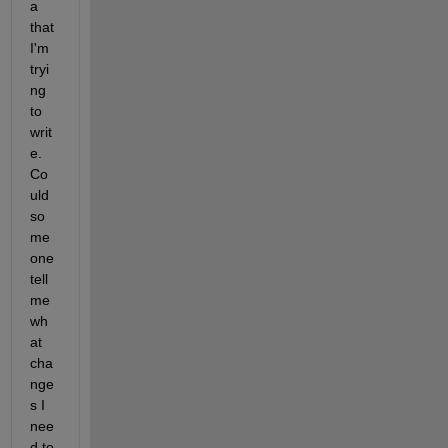
a 
that 
I'm 
tryi
ng 
to 
writ
e. 
Co
uld 
so
me
one 
tell 
me 
wh
at 
cha
nge
s I 
nee
d to 