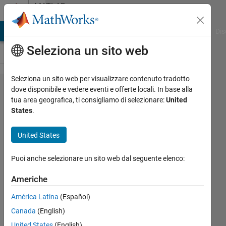
Vai al contenuto
MATLAB
Answers
ATLAB Answers
File Exchange
Cody
AI Chat Playground
Dis
Seleziona un sito web
Seleziona un sito web per visualizzare contenuto tradotto
Writing
dove disponibile e vedere eventi e offerte locali. In base alla
tua area geografica, ti consigliamo di selezionare:
United
Compound
States
.
Data into
Groups in
United States
HDF5 files
Puoi anche selezionare un sito web dal seguente elenco:
Simon
Americhe
19 Lug
América Latina
(Español)
2012
Canada
(English)
1
Risposta
United States
(English)