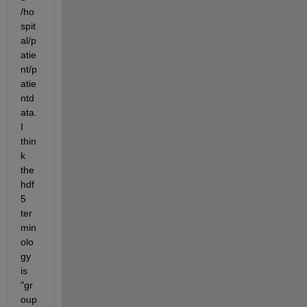
/ho
spit
al/p
atie
nt/p
atie
ntd
ata. 
I 
thin
k 
the 
hdf
5 
ter
min
olo
gy 
is 
"gr
oup