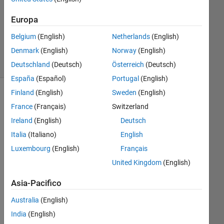
Europa
Risposta
accettata
Belgium
(English)
Netherlands
(English)
31
Denmark
(English)
Norway
(English)
Visualizzazioni
(30 giorni)
Deutschland
(Deutsch)
Österreich
(Deutsch)
España
(Español)
Portugal
(English)
Finland
(English)
Sweden
(English)
France
(Français)
Switzerland
Ireland
(English)
Deutsch
Italia
(Italiano)
English
Luxembourg
(English)
Français
United Kingdom
(English)
I'm 
tryi
Asia-Pacifico
ng 
Australia
(English)
to 
writ
India
(English)
e 