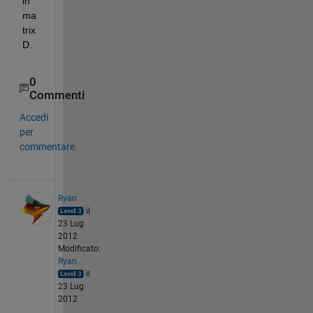
in 
ma
trix 
D.
0
Commenti
Accedi
per
commentare.
Ryan
il
23 Lug
2012
Modificato:
Ryan
il
23 Lug
2012