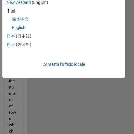
New Zealand
(English)
e a 
中国
mat
rix 
简体中文
D = 
English
294
日本
(日本語)
x34
. I 
한국
(한국어)
wa
nt 
to 
Contatta l’ufficio locale
out
put 
the 
nu
mb
er 
of 
row
s 
whi
ch 