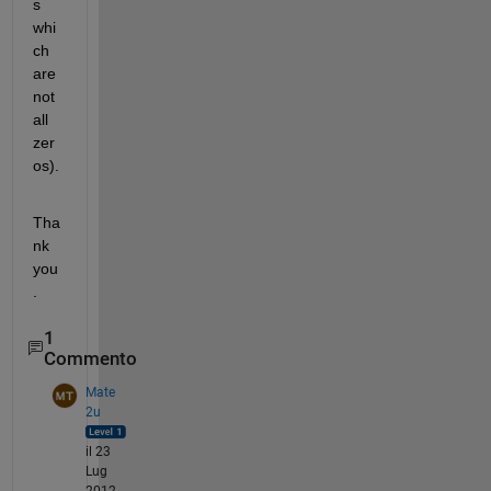
s 
whi
ch 
are 
not 
all 
zer
os).
Tha
nk 
you
.
1
Commento
Mate
2u
il 23
Lug
2012