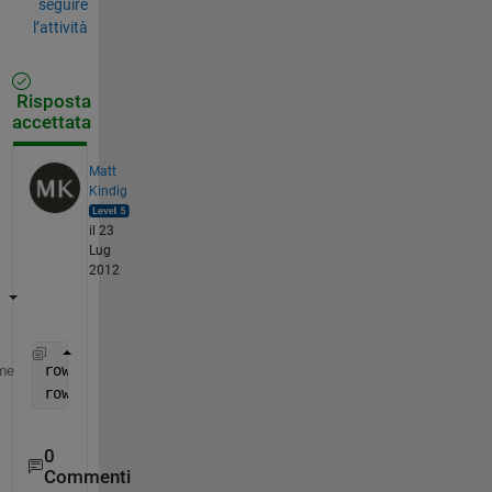
seguire
l’attività
Risposta
accettata
Matt
Kindig
il 23
Lug
2012
row = any(D,2);
me
rowCount = sum(row);    
%number of rows with non-ze
0
Commenti