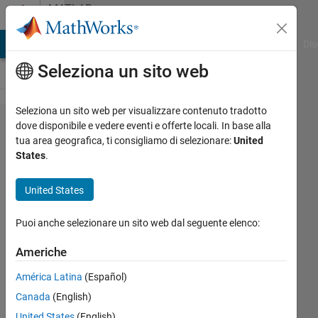
Vai al contenuto
MATLAB
Answers
ATLAB Answers
File Exchange
Cody
AI Chat Playground
Dis
Seleziona un sito web
Seleziona un sito web per visualizzare contenuto tradotto
rows
dove disponibile e vedere eventi e offerte locali. In base alla
tua area geografica, ti consigliamo di selezionare:
United
which
States
.
do not
contain
United States
zero
Puoi anche selezionare un sito web dal seguente elenco:
Mate
Americhe
2u
América Latina
(Español)
23 Lug
Canada
(English)
2012
United States
(English)