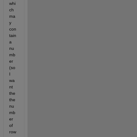
whi
ch 
ma
y 
con
tain 
a 
nu
mb
er 
(so 
I 
wa
nt 
the 
the 
nu
mb
er 
of 
row