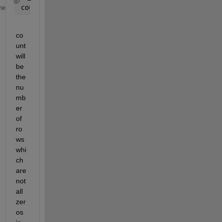
count=sum(sum(D==0,2)==0)
me
co
unt 
will 
be 
the 
nu
mb
er 
of 
ro
ws 
whi
ch 
are 
not 
all 
zer
os 