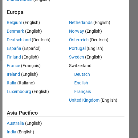
3
Risposte
Europa
Belgium
(English)
Netherlands
(English)
Risposta
Denmark
(English)
Norway
(English)
accettata
6
Deutschland
(Deutsch)
Österreich
(Deutsch)
Visualizzazioni
España
(Español)
Portugal
(English)
(30 giorni)
Finland
(English)
Sweden
(English)
France
(Français)
Switzerland
Ireland
(English)
Deutsch
Italia
(Italiano)
English
Luxembourg
(English)
Français
United Kingdom
(English)
Asia-Pacifico
Hi 
Australia
(English)
all, 
I 
India
(English)
hav