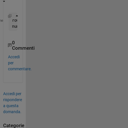
row_numbers = find(sum(A,2) ~= 0);
me
number_of_rows = numel(row_numbers);
0
Commenti
Accedi
per
commentare.
Accedi per
rispondere
a questa
domanda.
Categorie