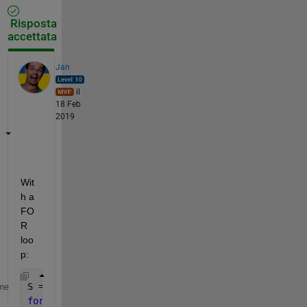
Risposta
accettata
Jan
il
18 Feb
2019
Wit
h a 
FO
R 
loo
p:
S = 0;
me
for 
k = 1:numel(a)