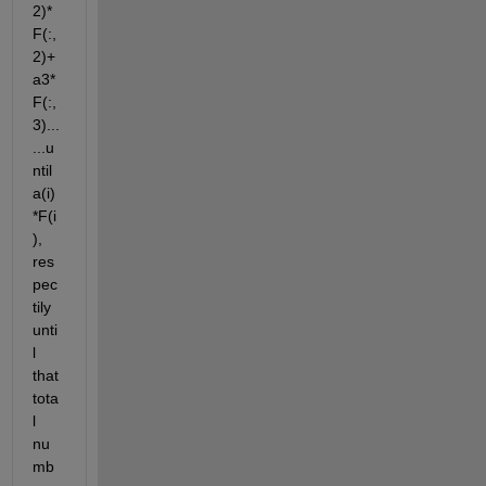
2)*
F(:,
2)+
a3*
F(:,
3)...
...u
ntil 
a(i)
*F(i
), 
res
pec
tily 
unti
l 
that 
tota
l 
nu
mb