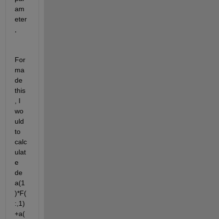
am
eter
,
For 
ma
de 
this
, I 
wo
uld 
to 
calc
ulat
e 
de 
a(1
)*F(
:,1)
+a(