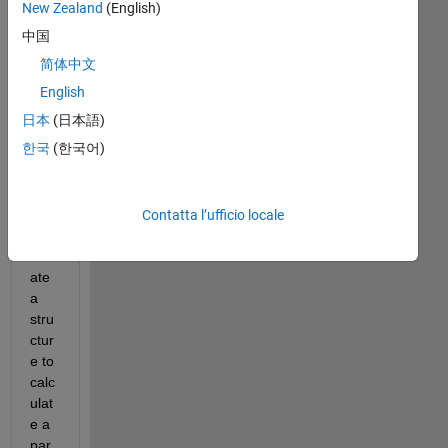
New Zealand
(English)
MA
TL
中国
AB 
简体中文
co
English
mm
unit
日本
(日本語)
y, 
한국
(한국어)
I 
am 
tryi
Contatta l’ufficio locale
ng 
cre
ate 
a 
stru
ctur
e to 
calc
ulat
e a 
par