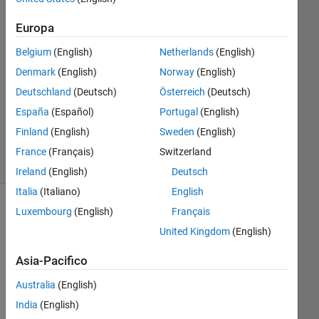
Risposta
Europa
Risposta
Belgium
(English)
Netherlands
(English)
accettata
Denmark
(English)
Norway
(English)
Aggiornato
Deutschland
(Deutsch)
Österreich
(Deutsch)
18 Feb
España
(Español)
Portugal
(English)
2019
4
Finland
(English)
Sweden
(English)
Visualizzazioni
France
(Français)
Switzerland
(30 giorni)
Ireland
(English)
Deutsch
Italia
(Italiano)
English
Luxembourg
(English)
Français
United Kingdom
(English)
Asia-Pacifico
Australia
(English)
India
(English)
Hi 