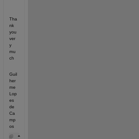
Tha
nk 
you 
ver
y 
mu
ch
Guil
her
me 
Lop
es 
de 
Ca
mp
os 