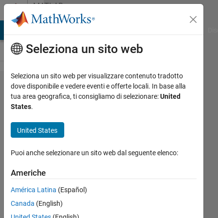
Vai al contenuto
MATLAB
Answers
ATLAB Answers
File Exchange
Cody
AI Chat Playground
Dis
Seleziona un sito web
Seleziona un sito web per visualizzare contenuto tradotto
Looping
dove disponibile e vedere eventi e offerte locali. In base alla
tua area geografica, ti consigliamo di selezionare:
United
for
States
.
calculate
parameter
United States
Puoi anche selezionare un sito web dal seguente elenco:
Guilherme
Lopes de
Americhe
Campos
18 Feb
América Latina
(Español)
2019
Canada
(English)
1
United States
(English)