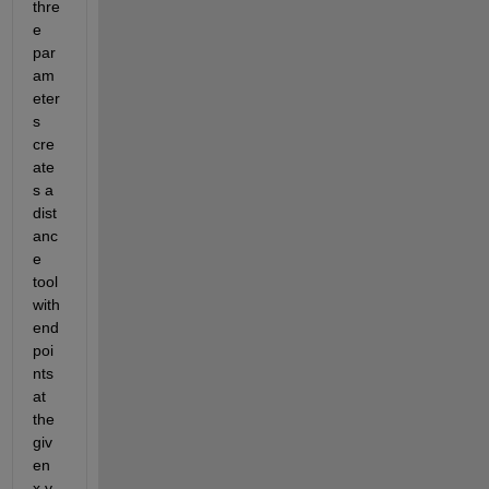
thre
e 
par
am
eter
s 
cre
ate
s a 
dist
anc
e 
tool 
with 
end
poi
nts 
at 
the 
giv
en 
x y 