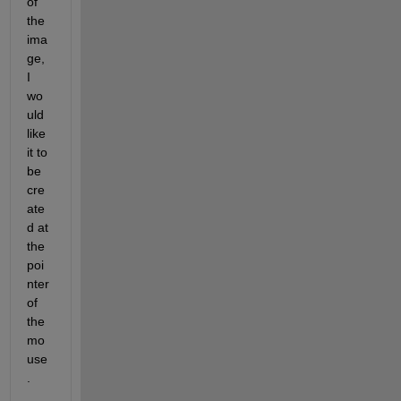
of 
the 
ima
ge, 
I 
wo
uld 
like 
it to 
be 
cre
ate
d at 
the 
poi
nter 
of 
the 
mo
use
.