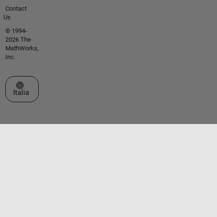
Contact
Us
© 1994-
2026 The
MathWorks,
Inc.
Seleziona un sito web
Italia