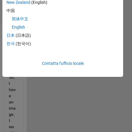
6
New Zealand
(English)
Visualizzazioni
中国
(30 giorni)
简体中文
English
日本
(日本語)
한국
(한국어)
Contatta l’ufficio locale
So, 
I 
hav
e 
an 
ima
ge, 
I 
wo