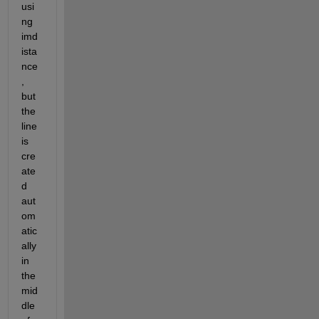
usi
ng 
imd
ista
nce
, 
but 
the 
line 
is 
cre
ate
d 
aut
om
atic
ally 
in 
the 
mid
dle 