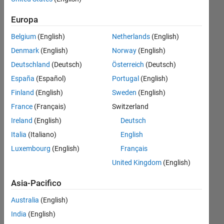
the
Europa
distance
Belgium
(English)
Netherlands
(English)
tool in
Denmark
(English)
Norway
(English)
imtool?
Deutschland
(Deutsch)
Österreich
(Deutsch)
España
(Español)
Portugal
(English)
Mark
Finland
(English)
Sweden
(English)
Lepage
22 Feb
France
(Français)
Switzerland
2019
Ireland
(English)
Deutsch
1
Italia
(Italiano)
English
Risposta
Luxembourg
(English)
Français
Risposta
United Kingdom
(English)
accettata
Asia-Pacifico
Aggiornato
Australia
(English)
22 Feb
India
(English)
2019