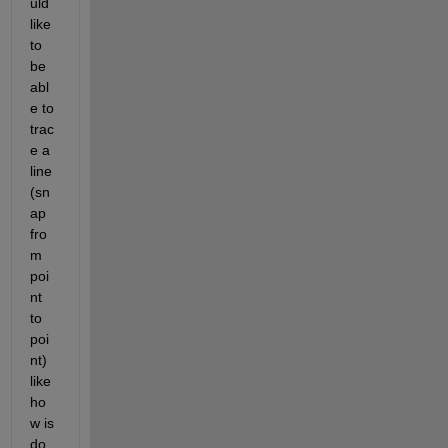
uld 
like 
to 
be 
abl
e to 
trac
e a 
line 
(sn
ap 
fro
m 
poi
nt 
to 
poi
nt) 
like 
ho
w is 
do