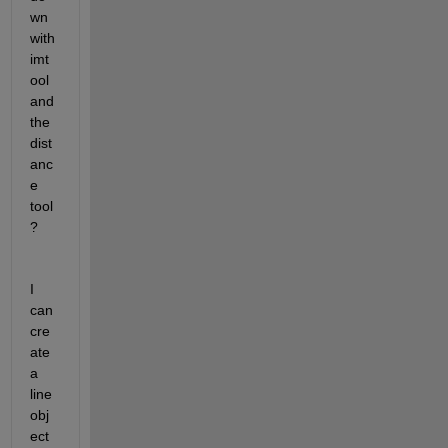
wn 
with 
imt
ool 
and 
the 
dist
anc
e 
tool
?
I 
can 
cre
ate 
a 
line 
obj
ect 