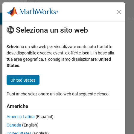
Vai al contenuto
MATLAB
Answers
ATLAB Answers
File Exchange
Cody
AI Chat Playground
Dis
Seleziona un sito web
Seleziona un sito web per visualizzare contenuto tradotto
Is it
dove disponibile e vedere eventi e offerte locali. In base alla
tua area geografica, ti consigliamo di selezionare:
United
possible to
States
.
create
imdistance
United States
line on a
Puoi anche selezionare un sito web dal seguente elenco:
mouse
click and
Americhe
trace the
América Latina
(Español)
line as
Canada
(English)
seen with
United States
(English)