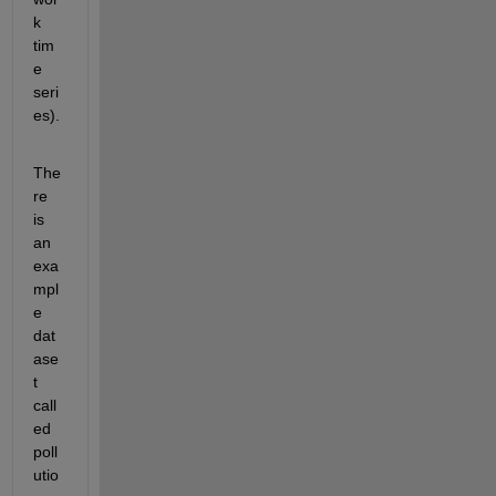
k 
tim
e 
seri
es).
The
re 
is 
an 
exa
mpl
e 
dat
ase
t 
call
ed 
poll
utio