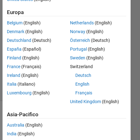
31 Lug
2012
Europa
1
Risposta
Belgium
(English)
Netherlands
(English)
Denmark
(English)
Norway
(English)
Risposta
Deutschland
(Deutsch)
Österreich
(Deutsch)
accettata
España
(Español)
Portugal
(English)
Aggiornato
Finland
(English)
Sweden
(English)
2 Nov
France
(Français)
Switzerland
2016
Ireland
(English)
Deutsch
6
Italia
(Italiano)
English
Visualizzazioni
(30 giorni)
Luxembourg
(English)
Français
United Kingdom
(English)
Asia-Pacifico
Australia
(English)
India
(English)