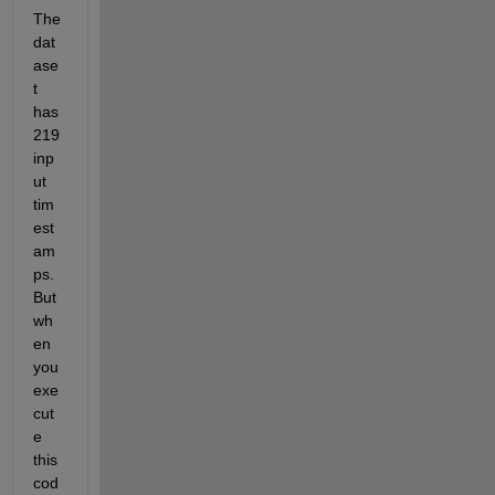
The 
dat
ase
t 
has 
219 
inp
ut 
tim
est
am
ps. 
But 
wh
en 
you 
exe
cut
e 
this 
cod