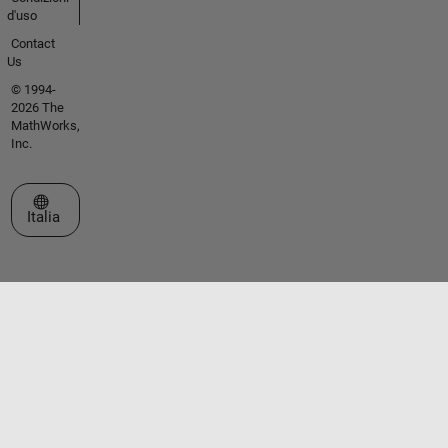
d'uso
Contact
Us
© 1994-
2026 The
MathWorks,
Inc.
Seleziona un sito web
Italia