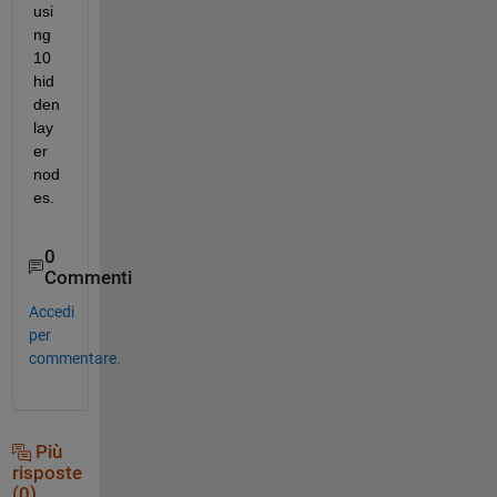
usi
ng 
10 
hid
den 
lay
er 
nod
es.
0
Commenti
Accedi
per
commentare.
Più
risposte
(0)