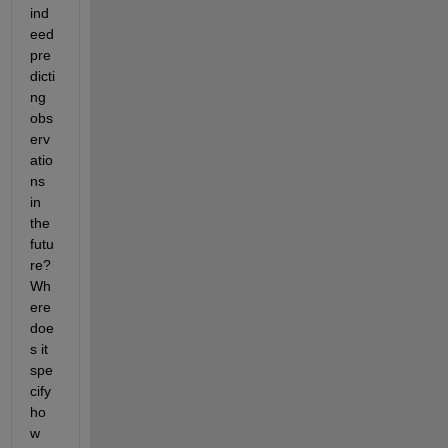
ind
eed 
pre
dicti
ng 
obs
erv
atio
ns 
in 
the 
futu
re? 
Wh
ere 
doe
s it 
spe
cify 
ho
w 