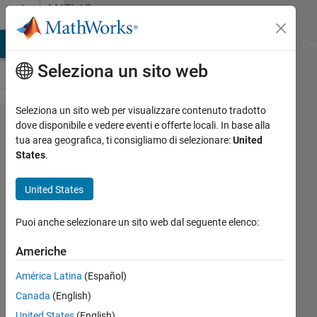
Vai al contenuto
MATLAB
Answers
ATLAB Answers
File Exchange
Cody
AI Chat Playground
Dis
Seleziona un sito web
Seleziona un sito web per visualizzare contenuto tradotto
question
dove disponibile e vedere eventi e offerte locali. In base alla
tua area geografica, ti consigliamo di selezionare:
United
regarding
States
.
ntstool,
pollution
United States
mortality
Puoi anche selezionare un sito web dal seguente elenco:
example
dataset
Americhe
América Latina
(Español)
John
Canada
(English)
United States
(English)