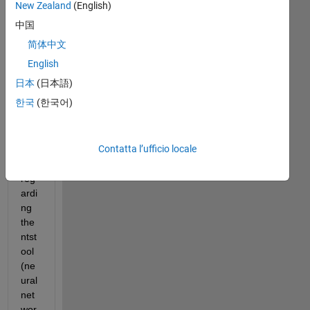
New Zealand
(English)
中国
简体中文
Hell
English
o,
日本
(日本語)
I 
한국
(한국어)
hav
e a 
que
Contatta l’ufficio locale
stio
n 
reg
ardi
ng 
the 
ntst
ool 
(ne
ural 
net
wor