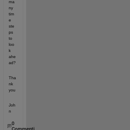
ma
ny 
tim
e 
ste
ps 
to 
loo
k 
ahe
ad?
Tha
nk 
you
Joh
n
0
Commenti