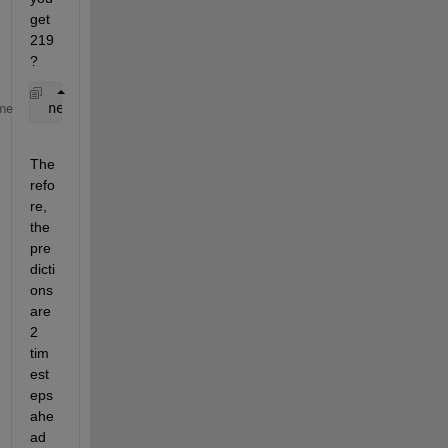
get 
219
?
 net = narxnet(1:2,1:2,10);
me
The
refo
re, 
the 
pre
dicti
ons 
are 
2 
tim
est
eps 
ahe
ad 