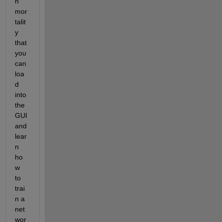
n 
mor
talit
y 
that 
you 
can 
loa
d 
into 
the 
GUI 
and 
lear
n 
ho
w 
to 
trai
n a 
net
wor