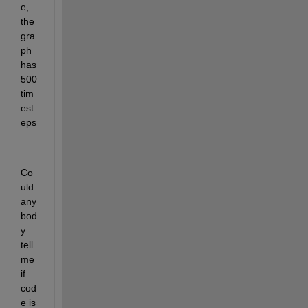
e, 
the 
gra
ph 
has 
500 
tim
est
eps
.
Co
uld 
any
bod
y 
tell 
me 
if 
cod
e is 