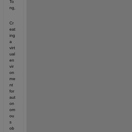
To
ng,
Cr
eat
ing 
a 
virt
ual 
en
vir
on
me
nt 
for 
aut
on
om
ou
s 
ob