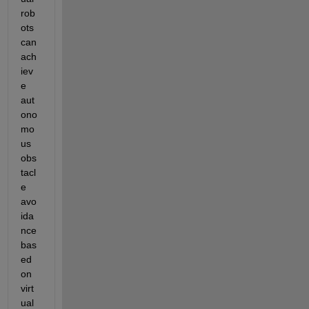
rob
ots 
can 
ach
iev
e 
aut
ono
mo
us 
obs
tacl
e 
avo
ida
nce 
bas
ed 
on 
virt
ual 