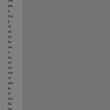
cre
ate 
a 
ma
p 
of 
an 
un
kn
ow
n 
en
vir
on
me
nt 
whi
le 
si
mu
lta
ne