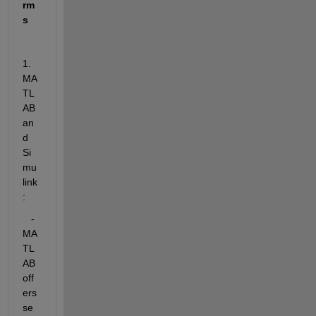
rm
s
1. 
MA
TL
AB 
an
d 
Si
mu
link
:
   - 
MA
TL
AB 
off
ers 
se