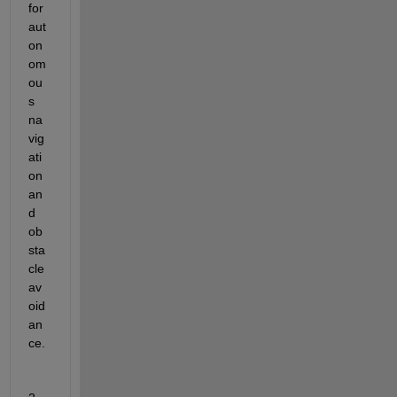
for 
aut
on
om
ou
s 
na
vig
ati
on 
an
d 
ob
sta
cle 
av
oid
an
ce.