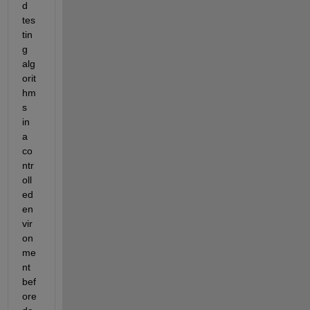
d 
tes
tin
g 
alg
orit
hm
s 
in 
a 
co
ntr
oll
ed 
en
vir
on
me
nt 
bef
ore 