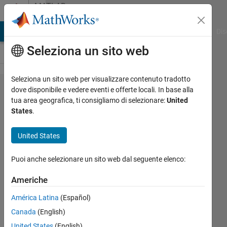
Vai al contenuto
MATLAB
Answers
ATLAB Answers
File Exchange
Cody
AI Chat Playground
Dis
Seleziona un sito web
Seleziona un sito web per visualizzare contenuto tradotto
How to
dove disponibile e vedere eventi e offerte locali. In base alla
tua area geografica, ti consigliamo di selezionare:
United
establish a
States
.
virtual
obstacle
United States
avoidance
Puoi anche selezionare un sito web dal seguente elenco:
environment
Americhe
tong
América Latina
(Español)
huang
Canada
(English)
20 Mar
United States
(English)
2019