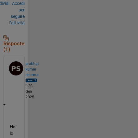
ividi
Accedi
per
seguire
l’attività
Risposte
(1)
prabhat
kumar
sharma
il 30
Gen
2025
Hel
lo 