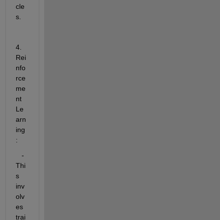
cle
s.
4. 
Rei
nfo
rce
me
nt 
Le
arn
ing
:
   - 
Thi
s 
inv
olv
es 
trai