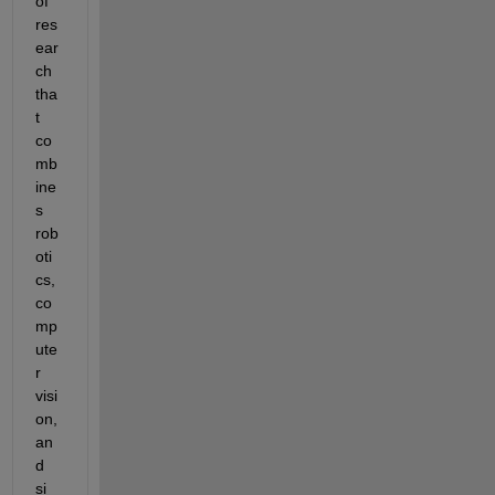
of 
res
ear
ch 
tha
t 
co
mb
ine
s 
rob
oti
cs, 
co
mp
ute
r 
visi
on, 
an
d 
si