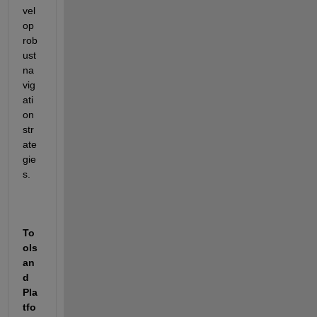
vel
op 
rob
ust 
na
vig
ati
on 
str
ate
gie
s.
To
ols 
an
d 
Pla
tfo