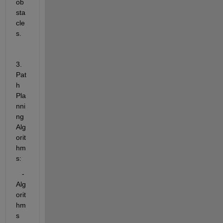
ob
sta
cle
s.
3. 
Pat
h 
Pla
nni
ng 
Alg
orit
hm
s:
   - 
Alg
orit
hm
s 