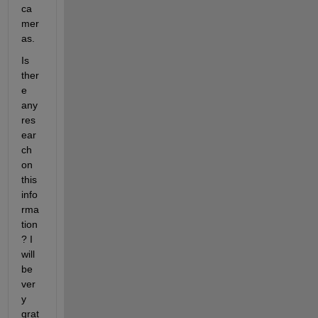
ca
mer
as.
Is 
ther
e 
any 
res
ear
ch 
on 
this 
info
rma
tion
? I 
will 
be 
ver
y 
grat