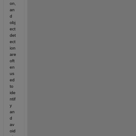
on, 
an
d 
obj
ect 
det
ect
ion 
are 
oft
en 
us
ed 
to 
ide
ntif
y 
an
d 
av
oid 