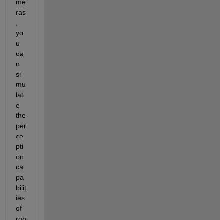
me
ras
, 
yo
u 
ca
n 
si
mu
lat
e 
the 
per
ce
pti
on 
ca
pa
bilit
ies 
of 
rob