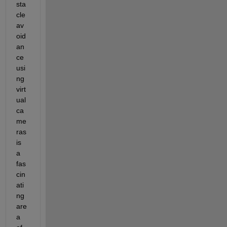
sta
cle 
av
oid
an
ce 
usi
ng 
virt
ual 
ca
me
ras 
is 
a 
fas
cin
ati
ng 
are
a 