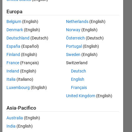
1
Europa
Risposta
Belgium
(English)
Netherlands
(English)
Aggiornato
Denmark
(English)
Norway
(English)
30 Gen
Deutschland
(Deutsch)
Österreich
(Deutsch)
2025
20
España
(Español)
Portugal
(English)
Visualizzazioni
Finland
(English)
Sweden
(English)
(30 giorni)
France
(Français)
Switzerland
Ireland
(English)
Deutsch
Italia
(Italiano)
English
Luxembourg
(English)
Français
United Kingdom
(English)
Asia-Pacifico
Australia
(English)
I 
India
(English)
wa