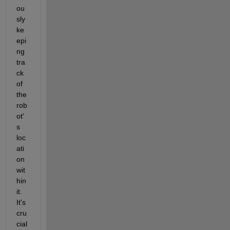
ou
sly 
ke
epi
ng 
tra
ck 
of 
the 
rob
ot'
s 
loc
ati
on 
wit
hin 
it. 
It's 
cru
cial 