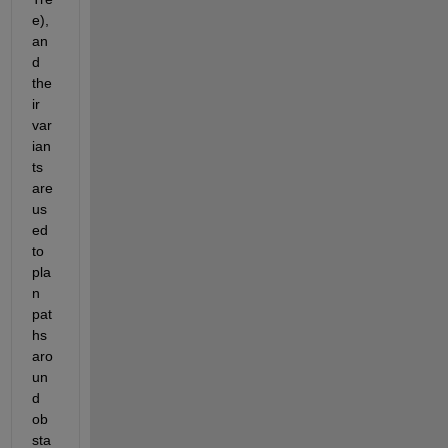
e), 
an
d 
the
ir 
var
ian
ts 
are 
us
ed 
to 
pla
n 
pat
hs 
aro
un
d 
ob
sta