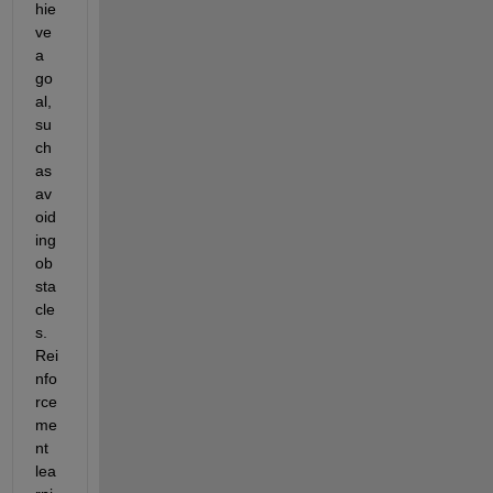
hie
ve 
a 
go
al, 
su
ch 
as 
av
oid
ing 
ob
sta
cle
s. 
Rei
nfo
rce
me
nt 
lea