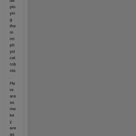
de
plo
yin
g 
the
m 
on 
ph
ysi
cal 
rob
ots
. 
He
re 
are 
so
me 
ke
y 
are
as 