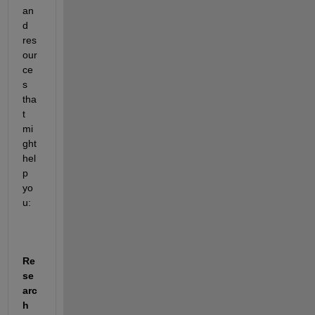
an
d 
res
our
ce
s 
tha
t 
mi
ght 
hel
p 
yo
u:
Re
se
arc
h 