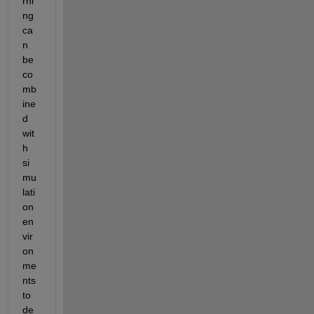
rni
ng 
ca
n 
be 
co
mb
ine
d 
wit
h 
si
mu
lati
on 
en
vir
on
me
nts 
to 
de