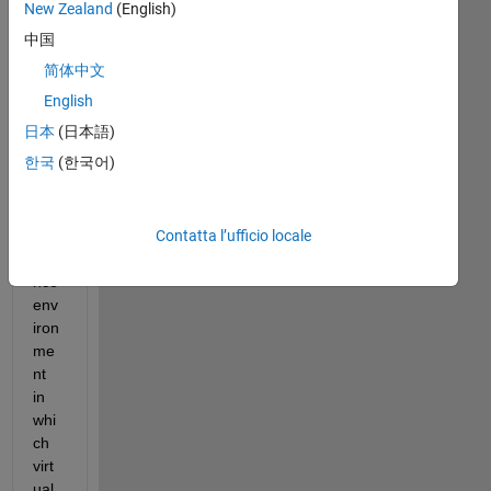
nt 
New Zealand
(English)
to 
中国
cre
简体中文
ate 
a 
English
virt
日本
(日本語)
ual 
한국
(한국어)
obs
tacl
e 
Contatta l’ufficio locale
avo
ida
nce 
env
iron
me
nt 
in 
whi
ch 
virt
ual 