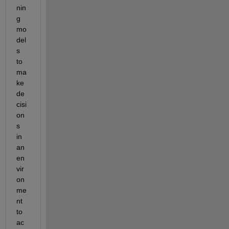
nin
g 
mo
del
s 
to 
ma
ke 
de
cisi
on
s 
in 
an 
en
vir
on
me
nt 
to 
ac