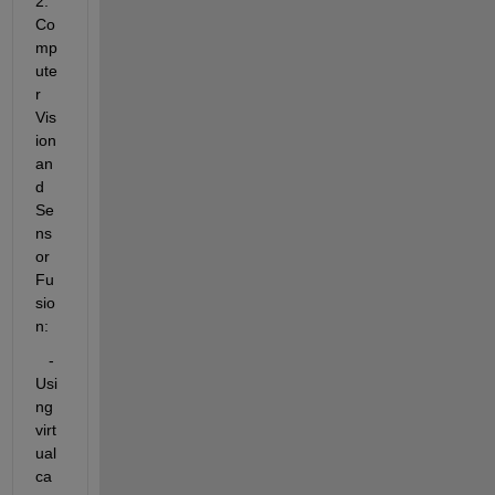
2. 
Co
mp
ute
r 
Vis
ion 
an
d 
Se
ns
or 
Fu
sio
n:
   - 
Usi
ng 
virt
ual 
ca