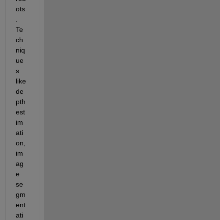
ots
. 
Te
ch
niq
ue
s 
like 
de
pth 
est
im
ati
on, 
im
ag
e 
se
gm
ent
ati