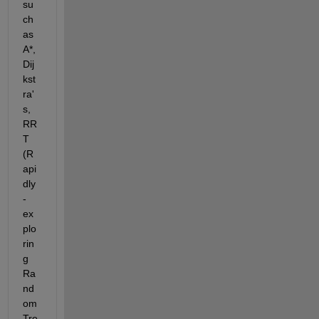
su
ch 
as 
A*, 
Dij
kst
ra'
s, 
RR
T 
(R
api
dly
-
ex
plo
rin
g 
Ra
nd
om 
Tre