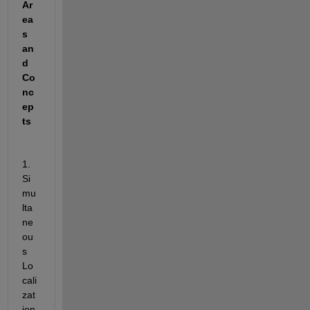
Ar
ea
s 
an
d 
Co
nc
ep
ts
1. 
Si
mu
lta
ne
ou
s 
Lo
cali
zat
ion 