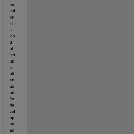
mu
lati
on. 
Thi
s 
kin
d 
of 
set
up 
is 
oft
en 
us
ed 
for 
de
vel
opi
ng 
an