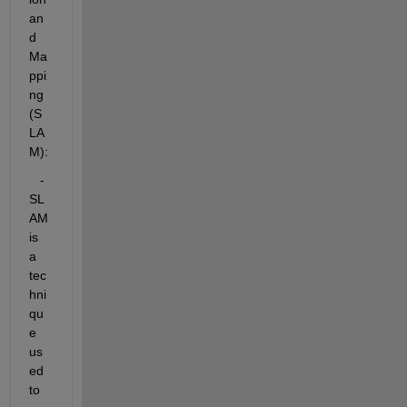
an
d 
Ma
ppi
ng 
(S
LA
M):
   - 
SL
AM 
is 
a 
tec
hni
qu
e 
us
ed 
to 