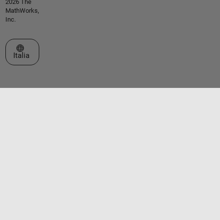
2026 The
MathWorks,
Inc.
Seleziona un sito web
Italia