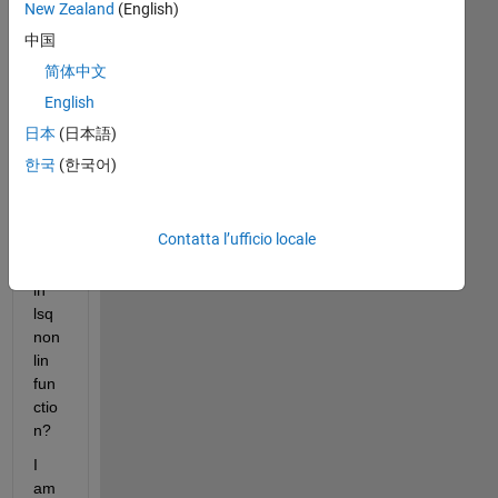
New Zealand
(English)
w 
ho
中国
w's 
简体中文
the 
English
resi
dua
日本
(日本語)
l 
한국
(한국어)
bei
ng 
calc
Contatta l’ufficio locale
ualt
ed 
in 
lsq
non
lin 
fun
ctio
n?
I 
am 