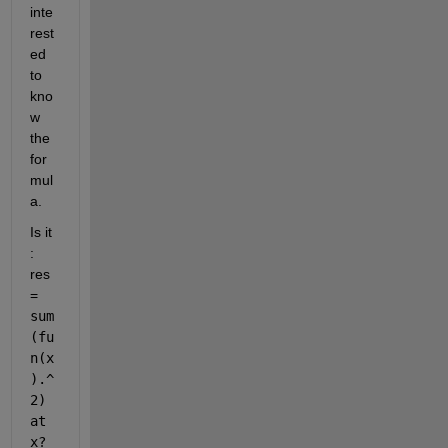
inte
rest
ed 
to 
kno
w 
the 
for
mul
a. 
Is it 
: 
res 
= 
sum
(fu
n(x
).^
2) 
at 
x? 