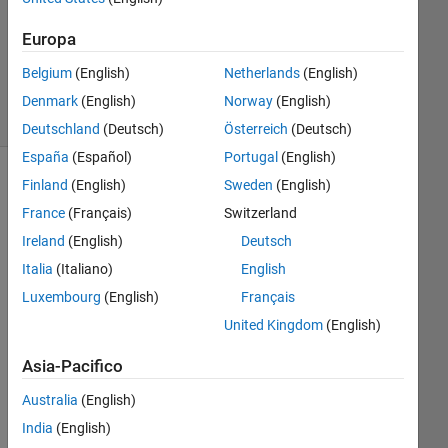
Aggiornato
Europa
2 Apr 2019
Belgium
(English)
Netherlands
(English)
5
Visualizzazioni
Denmark
(English)
Norway
(English)
(30 giorni)
Deutschland
(Deutsch)
Österreich
(Deutsch)
España
(Español)
Portugal
(English)
Finland
(English)
Sweden
(English)
France
(Français)
Switzerland
Ireland
(English)
Deutsch
Italia
(Italiano)
English
Luxembourg
(English)
Français
United Kingdom
(English)
Do
Asia-Pacifico
es 
any
Australia
(English)
one 
India
(English)
kno