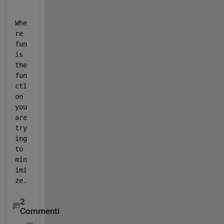
Whe
re 
fun 
is 
the 
fun
cti
on 
you 
are 
try
ing 
to 
min
imi
ze. 
2
Commenti