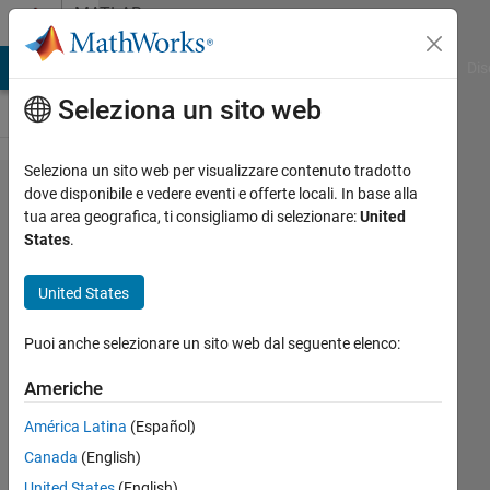
Vai al contenuto
MATLAB
Answers
ATLAB Answers
File Exchange
Cody
AI Chat Playground
Dis
Seleziona un sito web
Seleziona un sito web per visualizzare contenuto tradotto
How is the
dove disponibile e vedere eventi e offerte locali. In base alla
tua area geografica, ti consigliamo di selezionare:
United
residual in
States
.
lsqnonlin
calculated?
United States
Puoi anche selezionare un sito web dal seguente elenco:
Gina
Carts
Americhe
2 Apr
2019
América Latina
(Español)
0
Canada
(English)
Risposte
United States
(English)