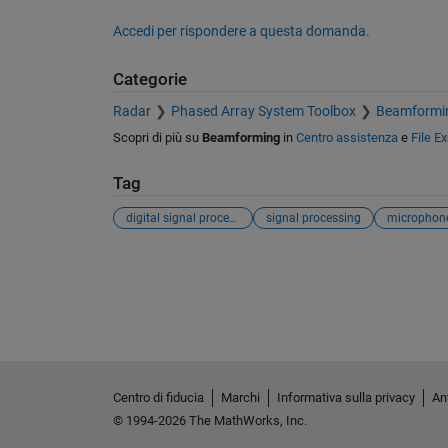
Accedi per rispondere a questa domanda.
Categorie
Radar
Phased Array System Toolbox
Beamforming
Scopri di più su
Beamforming
in
Centro assistenza
e
File E
Tag
digital signal processing
signal processing
microphone
Vedere anche
Centro di fiducia
Marchi
Informativa sulla privacy
Ant
© 1994-2026 The MathWorks, Inc.