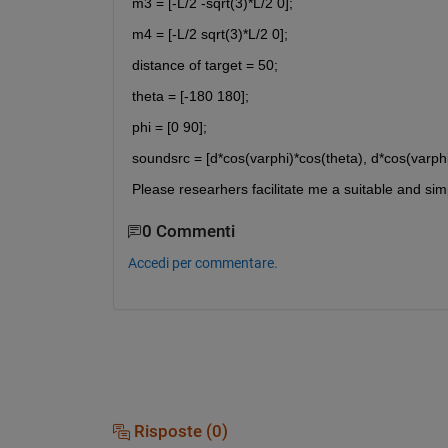
m3 = [-L/2 -sqrt(3)*L/2 0];
m4 = [-L/2 sqrt(3)*L/2 0];
distance of target = 50;
theta = [-180 180];
phi = [0 90];
soundsrc = [d*cos(varphi)*cos(theta), d*cos(varphi)
Please researhers facilitate me a suitable and sim
0 Commenti
Accedi per commentare.
Risposte (0)