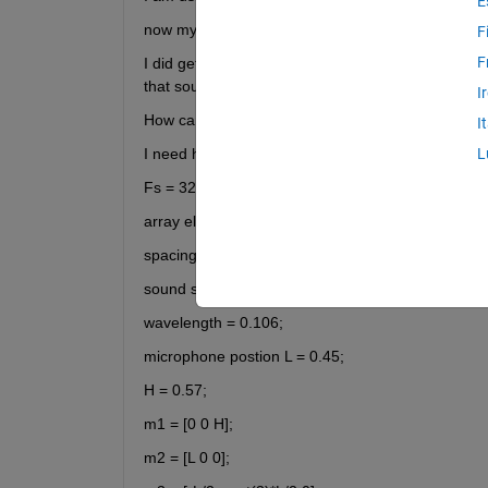
E
now my mentor want to validate the presence of dro
F
F
I did get useful frames and now i want apply this f
that sound is coming form one single source.
I
How can i use these four channel data for beamfr
I
I need help and simple solution using conventio
L
Fs = 32000; 
array elements = 4;
spacing of microphone = 0.5;
sound speed= 343;
wavelength = 0.106;
microphone postion L = 0.45;
H = 0.57;
m1 = [0 0 H];
m2 = [L 0 0];