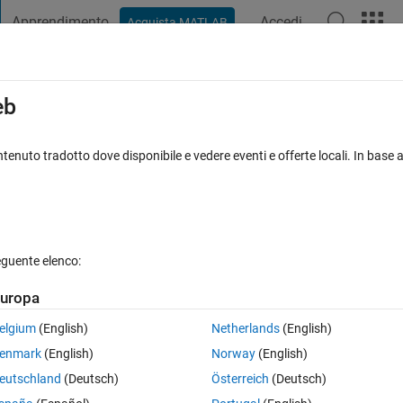
Apprendimento
Accedi
Acquista MATLAB
t Playground
Discussioni
Concorsi
Blog
Pubblica
Altro
iga
FAQ su MATLAB
Altro
eb
r microphone signals to detect the
tenuto tradotto dove disponibile e vedere eventi e offerte locali. In base a
sualizzazioni (30 giorni)
eguente elenco:
uropa
elgium
(English)
Netherlands
(English)
0 voti
enmark
(English)
Norway
(English)
eutschland
(Deutsch)
Österreich
(Deutsch)
e. I did localize sound captured by these four-microphone. 