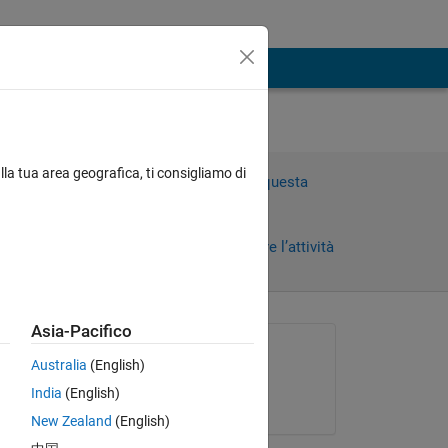
lla tua area geografica, ti consigliamo di
Accedi per rispondere a questa
domanda.
Condividi
Accedi per seguire l’attività
Asia-Pacifico
Richiesto:
Australia
(English)
Amjad Iqbal
India
(English)
il 11 Apr 2019
New Zealand
(English)