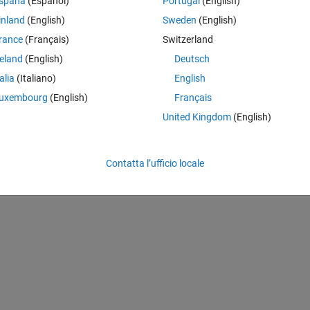
spaña
(Español)
Portugal
(English)
ne (single source) in that sound which i localized.
inland
(English)
Sweden
(English)
rance
(Français)
Switzerland
our microphone data for beamforming for varification of my true localizat
reland
(English)
Deutsch
oming.
talia
(Italiano)
English
nal beamformer like. DSB(delay sum beamformer).
uxembourg
(English)
Français
United Kingdom
(English)
Contatta l’ufficio locale