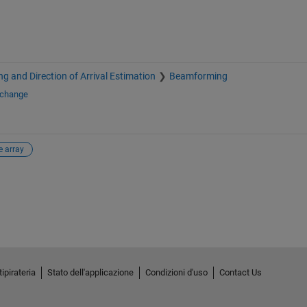
 and Direction of Arrival Estimation
Beamforming
xchange
 array
ipirateria
Stato dell'applicazione
Condizioni d'uso
Contact Us