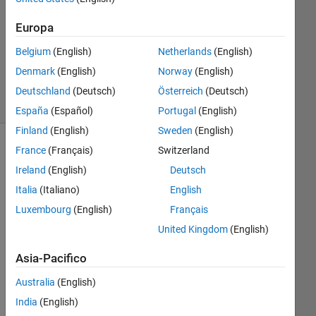
Risposte
Aggiornato
Europa
20 Ago
Belgium
(English)
Netherlands
(English)
2021
Denmark
(English)
Norway
(English)
4
Visualizzazioni
Deutschland
(Deutsch)
Österreich
(Deutsch)
(30 giorni)
España
(Español)
Portugal
(English)
Finland
(English)
Sweden
(English)
France
(Français)
Switzerland
Informazioni
Ireland
(English)
Deutsch
Questa
Italia
(Italiano)
English
domanda
è
Luxembourg
(English)
Français
chiusa.
United Kingdom
(English)
Riaprila
per
Asia-Pacifico
modificarla
o
Australia
(English)
per
India
(English)
rispondere.