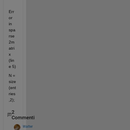
Err
or 
in 
spa
rse
2m
atri
x 
(lin
e 5)
N = 
size
(ent
ries
,2);
2
Commenti
Walter