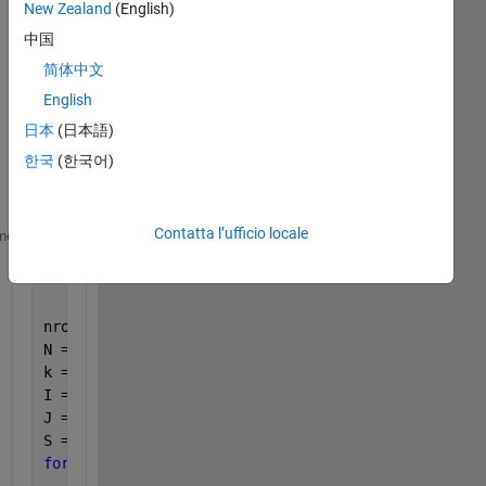
New Zealand
(English)
中国
简体中文
English
日本
(日本語)
한국
(한국어)
Contatta l’ufficio locale
function 
A=mysp2matsp(rowIdx,colIdx,entries)
me
%% transform three-arrays sparse matrix to matlab s
nrow = size(rowIdx,2) - 1;
N = size(entries,2);
k = 1;
I = zeros;
J = zeros;
S = zeros;
for 
i = 1:nrow