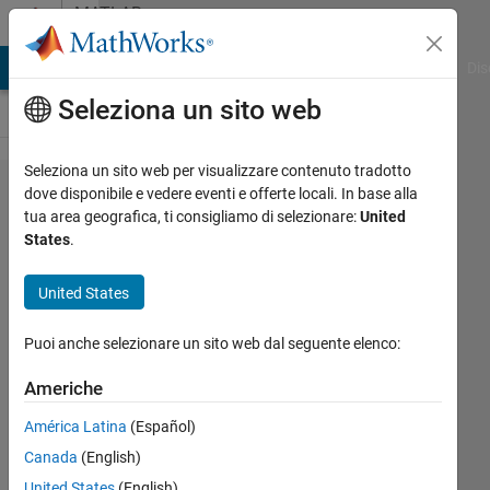
Vai al contenuto
MATLAB
Answers
ATLAB Answers
File Exchange
Cody
AI Chat Playground
Dis
Seleziona un sito web
Seleziona un sito web per visualizzare contenuto tradotto
sparse
dove disponibile e vedere eventi e offerte locali. In base alla
tua area geografica, ti consigliamo di selezionare:
United
2matrix
States
.
getting
an
United States
error
Puoi anche selezionare un sito web dal seguente elenco:
Abhishek
Americhe
singh
América Latina
(Español)
22 Apr
2019
Canada
(English)
0
United States
(English)