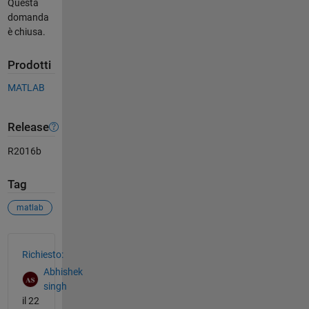
Questa
domanda
è chiusa.
Prodotti
MATLAB
Release
R2016b
Tag
matlab
Vedere anche
Richiesto:
Abhishek
singh
il 22