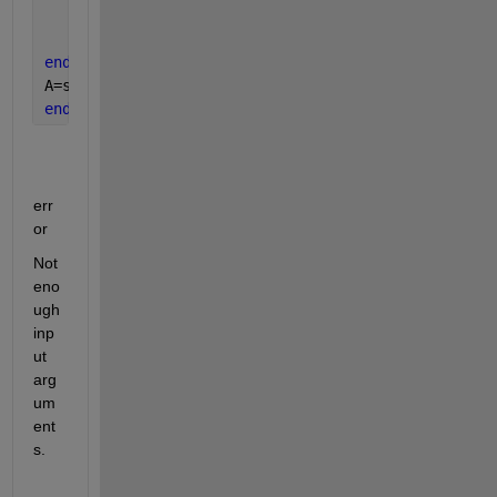
        S(i) = [];
end
end
A=sparse(I,J,S);
end
err
or
Not 
eno
ugh 
inp
ut 
arg
um
ent
s.