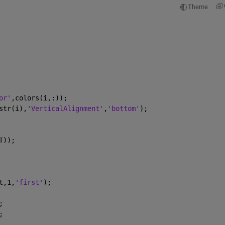
Theme
or'
,colors(i,:));
str(i),
'VerticalAlignment'
,
'bottom'
);
T));
t,1,
'first'
);
;
;