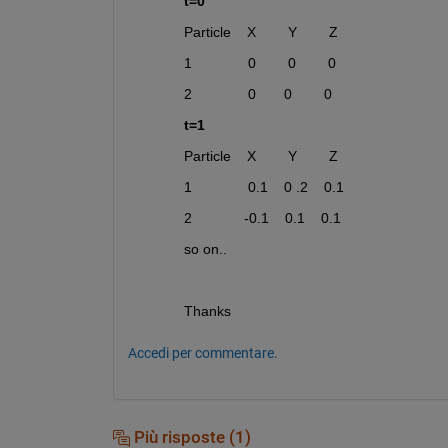
t=0 
Particle    X        Y        Z
1              0        0        0
2              0       0        0
t=1 
Particle    X        Y        Z
1              0.1    0 .2    0.1
2             -0.1    0.1    0.1
so on..
Thanks
Accedi per commentare.
Più risposte (1)