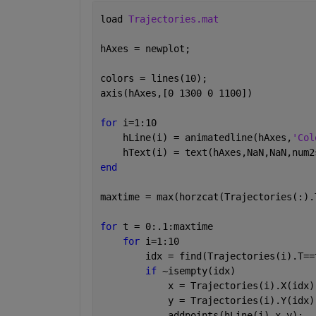
load 
Trajectories.mat
hAxes = newplot;
colors = lines(10);
axis(hAxes,[0 1300 0 1100])
for 
i=1:10
    hLine(i) = animatedline(hAxes,
'Col
    hText(i) = text(hAxes,NaN,NaN,num2
end
maxtime = max(horzcat(Trajectories(:).
for 
t = 0:.1:maxtime
for 
i=1:10
        idx = find(Trajectories(i).T==
if 
~isempty(idx)
            x = Trajectories(i).X(idx)
            y = Trajectories(i).Y(idx)
            addpoints(hLine(i),x,y);