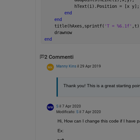
            hText(i).Position = [x y];
end
end
    title(hAxes,sprintf(
'T = %6.1f'
,t)
    drawnow
end
2 Commenti
Manny Kins
il 29 Apr 2019
Thank you! This is a great starting poin
S
il 7 Apr 2020
Modificato:
S
il 7 Apr 2020
Hi, How can I change this code if I have par
Ex: 