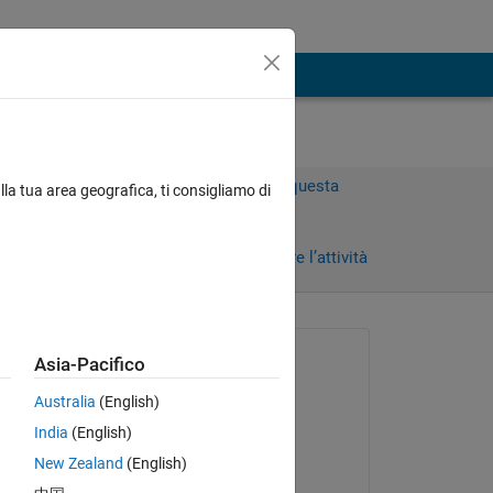
Accedi per rispondere a questa
lla tua area geografica, ti consigliamo di
domanda.
rni)
Condividi
Accedi per seguire l’attività
Richiesto:
Asia-Pacifico
Manny Kins
Australia
(English)
il 26 Apr 2019
India
(English)
Modificato:
New Zealand
(English)
S