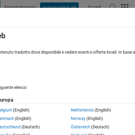
Apprendimento
Accedi
Acquista MATLAB
t Playground
Discussioni
Concorsi
Blog
Pubblica
Altro
iga
FAQ su MATLAB
Altro
eb
ories of particles
tenuto tradotto dove disponibile e vedere eventi e offerte locali. In base a
osta accettata
Aggiornato 7 Apr 2020
25 Visualizzazioni (30 gio
eguente elenco:
uropa
0 voti
elgium
(English)
Netherlands
(English)
enmark
(English)
Norway
(English)
eutschland
(Deutsch)
Österreich
(Deutsch)
particles (attached) and I want to plot and make a video of all of my 