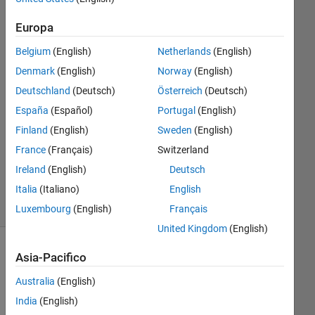
14 Mag
2019
Europa
1
Risposta
Belgium
(English)
Netherlands
(English)
Denmark
(English)
Norway
(English)
Risposta
Deutschland
(Deutsch)
Österreich
(Deutsch)
accettata
España
(Español)
Portugal
(English)
Aggiornato
Finland
(English)
Sweden
(English)
14 Mag
France
(Français)
Switzerland
2019
Ireland
(English)
Deutsch
1
Italia
(Italiano)
English
Visualizzazione
(30 giorni)
Luxembourg
(English)
Français
United Kingdom
(English)
Asia-Pacifico
Australia
(English)
India
(English)