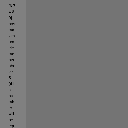
[6 7 
4 8 
9] 
has 
ma
xim
um 
ele
me
nts 
abo
ve 
5 
(thi
s 
nu
mb
er 
will 
be 
equ