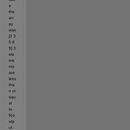
e 
the 
arr
ay 
was 
[2 3 
5 8 
9] 3 
ele
me
nts 
are 
less 
tha
n or 
equ
al 
to 
5(o
utp
ut: 