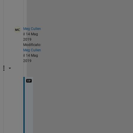
e
d
. 
Meg Cullen
il 14 Mag
2019
Modificato:
Meg Cullen
il 14 Mag
2019
@
A
d
a
m
_
D