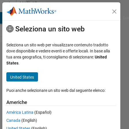
Vai al contenuto
MATLAB
Answers
ATLAB Answers
File Exchange
Cody
AI Chat Playground
Dis
Seleziona un sito web
Seleziona un sito web per visualizzare contenuto tradotto
Find if
dove disponibile e vedere eventi e offerte locali. In base alla
tua area geografica, ti consigliamo di selezionare:
United
max
States
.
elements
in array
United States
< or > a
Puoi anche selezionare un sito web dal seguente elenco:
given
number
Americhe
América Latina
(Español)
Meg
Canada
(English)
Cullen
United States
(English)