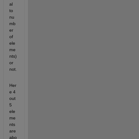
al 
to 
nu
mb
er 
of 
ele
me
nts) 
or 
not. 
Her
e 4 
out 
5 
ele
me
nts 
are 
abo