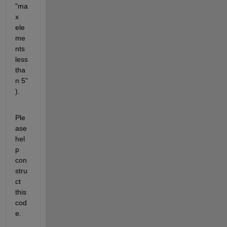
"ma
x 
ele
me
nts 
less 
tha
n 5" 
).
Ple
ase 
hel
p 
con
stru
ct 
this 
cod
e.