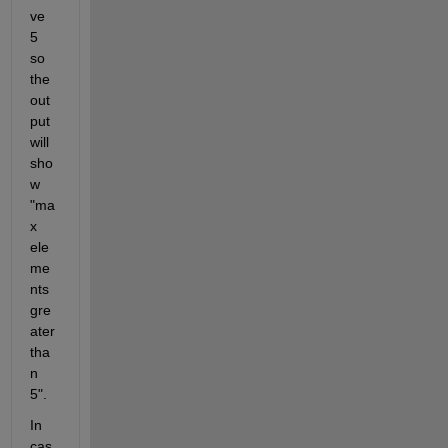
ve 
5 
so 
the 
out
put 
will 
sho
w 
"ma
x 
ele
me
nts 
gre
ater 
tha
n 
5".
In 
cas