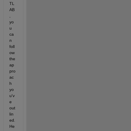
TL
AB
, 
yo
u 
ca
n 
foll
ow 
the 
ap
pro
ac
h 
yo
u'v
e 
out
lin
ed. 
He