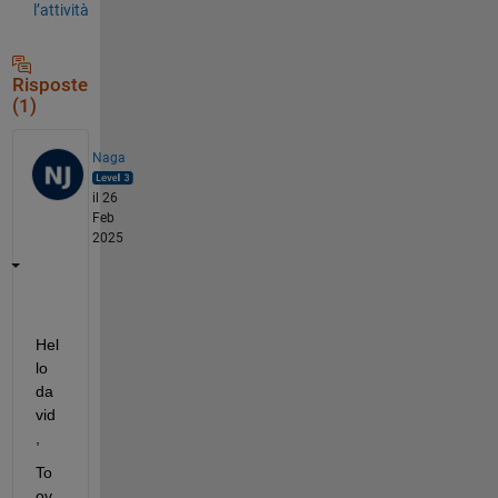
l’attività
Risposte
(1)
Naga
il 26
Feb
2025
Hel
lo 
da
vid
,
To 
ov