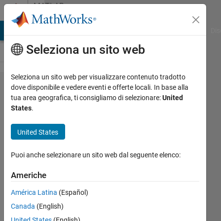
Vai al contenuto
MATLAB
Answers
ATLAB Answers
File Exchange
Cody
AI Chat Playground
Dis
Seleziona un sito web
Seleziona un sito web per visualizzare contenuto tradotto
Is it
dove disponibile e vedere eventi e offerte locali. In base alla
tua area geografica, ti consigliamo di selezionare:
United
possible
States
.
to import
an image
United States
like the
Puoi anche selezionare un sito web dal seguente elenco:
Hjulström-
Diagramm
Americhe
and plot
América Latina
(Español)
my data in
Canada
(English)
it?
United States
(English)