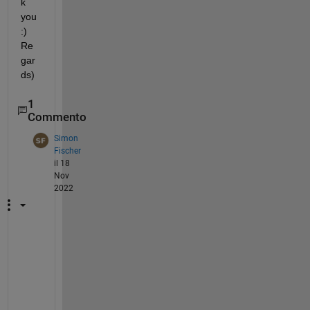
k 
you 
:)  
Re
gar
ds) 
1
Commento
Simon
Fischer
il 18
Nov
2022
H
e
l
l
o 