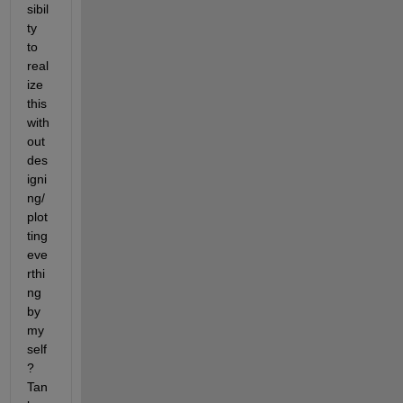
sibil
ty 
to 
real
ize 
this 
with
out 
des
igni
ng/
plot
ting 
eve
rthi
ng 
by 
my
self
? 
Tan