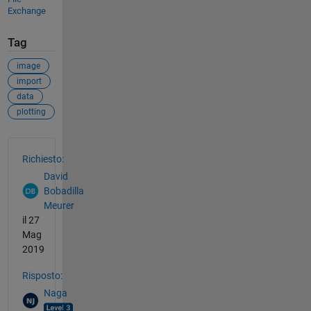
Exchange
Tag
image
import
data
plotting
Vedere anche
Richiesto:
David
Bobadilla
Meurer
il 27
Mag
2019
Risposto:
Naga