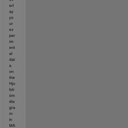
erl
ay 
yo
ur 
ex
per
im
ent
al 
dat
a 
on 
the 
Hju
lstr
öm 
dia
gra
m 
in 
MA