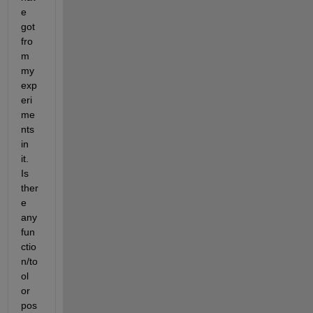
e 
got 
fro
m 
my 
exp
eri
me
nts 
in 
it. 
Is 
ther
e 
any 
fun
ctio
n/to
ol 
or 
pos