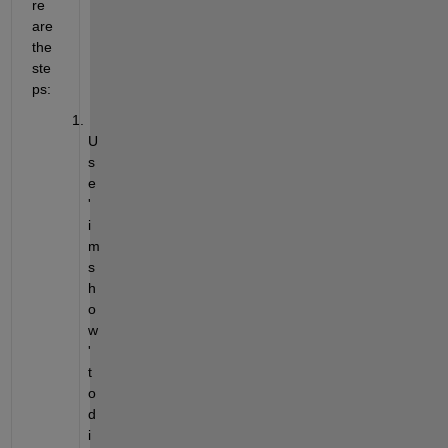
re 
are 
the 
ste
ps:
U
s
e
'
i
m
s
h
o
w
' 
t
o 
d
i