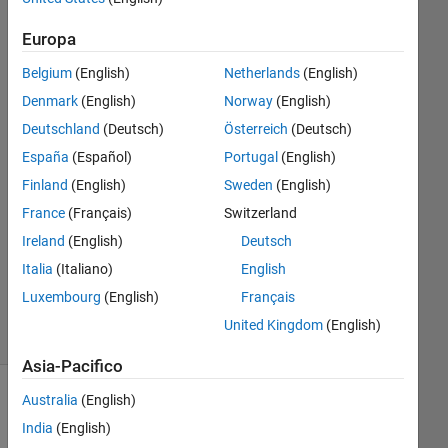
Europa
David
Bobadilla
Belgium
(English)
Netherlands
(English)
Meurer
Denmark
(English)
Norway
(English)
27 Mag
Deutschland
(Deutsch)
Österreich
(Deutsch)
2019
España
(Español)
Portugal
(English)
1
Risposta
Finland
(English)
Sweden
(English)
France
(Français)
Switzerland
Aggiornato
Ireland
(English)
Deutsch
26 Feb
Italia
(Italiano)
English
2025
4
Luxembourg
(English)
Français
Visualizzazioni
United Kingdom
(English)
(30 giorni)
Asia-Pacifico
Australia
(English)
India
(English)