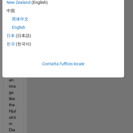
New Zealand
(English)
中国
简体中文
English
Hey 
日本
(日本語)
guy
s, I 
한국
(한국어)
wa
nt 
to 
Contatta l’ufficio locale
imp
ort 
an 
ima
ge 
like 
the 
Hjul
strö
m 
Dia