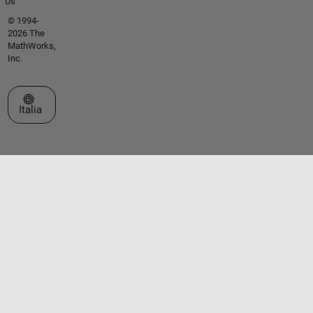
Us
© 1994-
2026 The
MathWorks,
Inc.
Seleziona un sito web
Italia