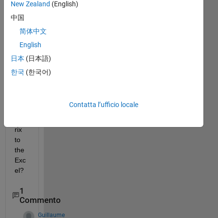
New Zealand
(English)
w 
can 
中国
I 
简体中文
sen
English
d a 
Thr
日本
(日本語)
ee-
한국
(한국어)
dim
ens
ion
Contatta l’ufficio locale
al 
mat
rix 
to 
the 
Exc
el?
1
Commento
Guillaume