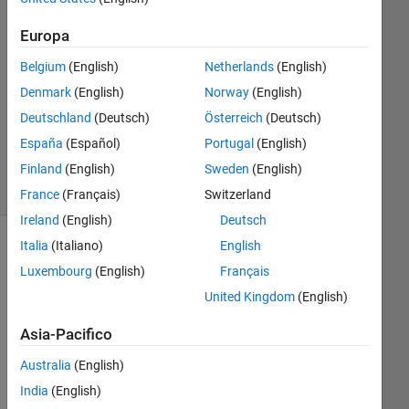
Risposta
Europa
accettata
Belgium
(English)
Netherlands
(English)
Aggiornato
Denmark
(English)
Norway
(English)
18 Giu
Deutschland
(Deutsch)
Österreich
(Deutsch)
2019
España
(Español)
Portugal
(English)
8
Visualizzazioni
Finland
(English)
Sweden
(English)
(30 giorni)
France
(Français)
Switzerland
Ireland
(English)
Deutsch
Italia
(Italiano)
English
Luxembourg
(English)
Français
United Kingdom
(English)
Asia-Pacifico
Australia
(English)
India
(English)
Ho