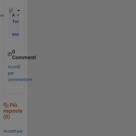
A = rand(10,10,5) ; 
me
for 
i = 1:5
     xlswrite(
'test.xlsx'
,A(:,:,i),i) 
end
0
Commenti
Accedi
per
commentare.
Più
risposte
(0)
Accedi per