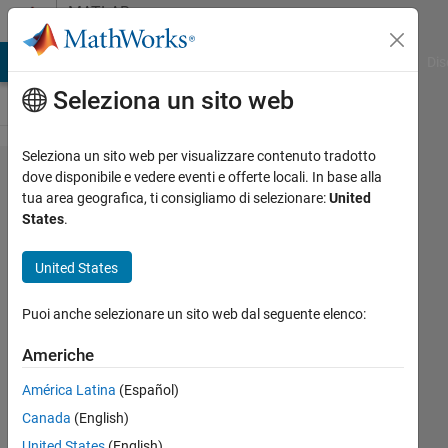
Vai al contenuto
MATLAB
Answers
ATLAB Answers
File Exchange
Cody
AI Chat Playground
Dis
Seleziona un sito web
Seleziona un sito web per visualizzare contenuto tradotto
Three-
dove disponibile e vedere eventi e offerte locali. In base alla
tua area geografica, ti consigliamo di selezionare:
United
dimensional
States
.
matric and
Excel
United States
Puoi anche selezionare un sito web dal seguente elenco:
masoud
jiryaei
Americhe
18 Giu
2019
América Latina
(Español)
1
Canada
(English)
Risposta
United States
(English)