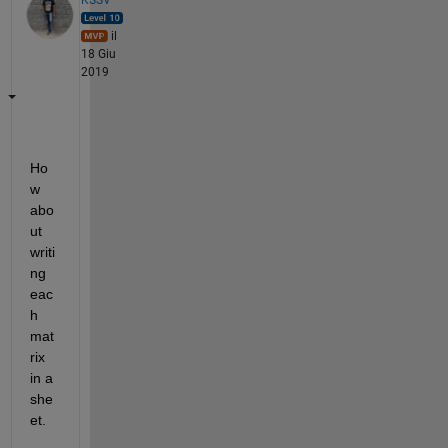
il
18 Giu
2019
Ho
w 
abo
ut 
writi
ng 
eac
h 
mat
rix 
in a 
she
et. 