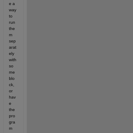
e a 
way 
to 
run 
the
m 
sep
arat
ely 
with 
so
me 
blo
ck, 
or 
hav
e 
the 
pro
gra
m 