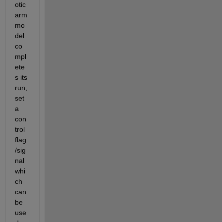
otic 
arm 
mo
del 
co
mpl
ete
s its 
run, 
set 
a 
con
trol 
flag
/sig
nal 
whi
ch 
can 
be 
use