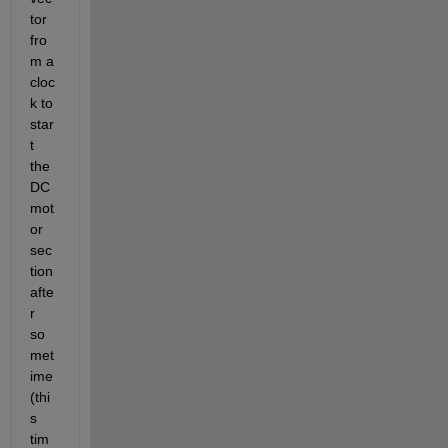
tor 
fro
m a 
cloc
k to 
star
t 
the 
DC 
mot
or 
sec
tion 
afte
r 
so
met
ime
(thi
s 
tim