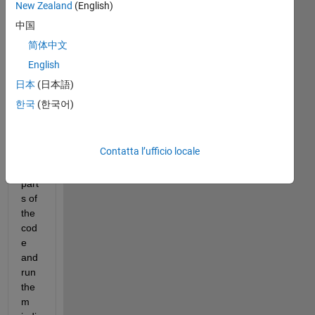
New Zealand
(English)
So 
中国
just 
简体中文
as 
English
MA
TL
日本
(日本語)
AB 
한국
(한국어)
cod
e 
can 
Contatta l’ufficio locale
sec
tion 
part
s of 
the 
cod
e 
and 
run 
the
m 