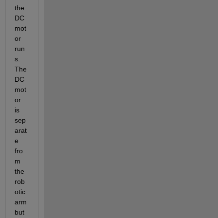
the 
DC 
mot
or 
run
s. 
The 
DC 
mot
or 
is 
sep
arat
e 
fro
m 
the 
rob
otic 
arm 
but 