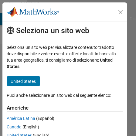
Vai al contenuto
MATLAB
Answers
ATLAB Answers
File Exchange
Cody
AI Chat Playground
Dis
Seleziona un sito web
Seleziona un sito web per visualizzare contenuto tradotto
Run
dove disponibile e vedere eventi e offerte locali. In base alla
tua area geografica, ti consigliamo di selezionare:
United
sections
States
.
of
Simulink
United States
diagram
Puoi anche selezionare un sito web dal seguente elenco:
separately
Americhe
Dalton
América Latina
(Español)
Dune
Canada
(English)
18 Giu
United States
(English)
2019