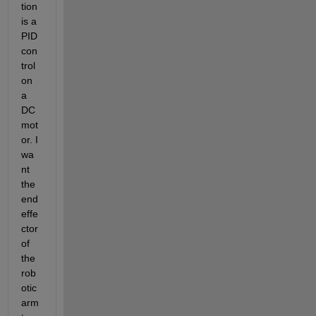
tion 
is a 
PID 
con
trol 
on 
a 
DC 
mot
or. I 
wa
nt 
the 
end 
effe
ctor 
of 
the 
rob
otic 
arm 