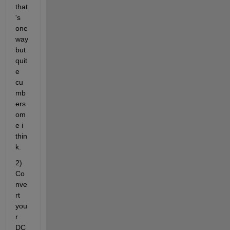
that
's 
one 
way 
but 
quit
e 
cu
mb
ers
om
e i 
thin
k.
2) 
Co
nve
rt 
you
r 
DC 