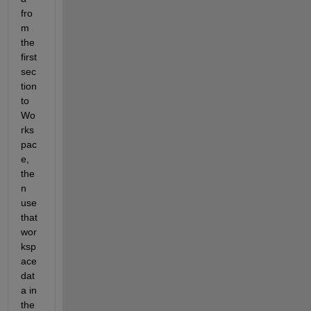
fro
m 
the 
first 
sec
tion 
to 
Wo
rks
pac
e, 
the
n 
use 
that 
wor
ksp
ace 
dat
a in 
the 