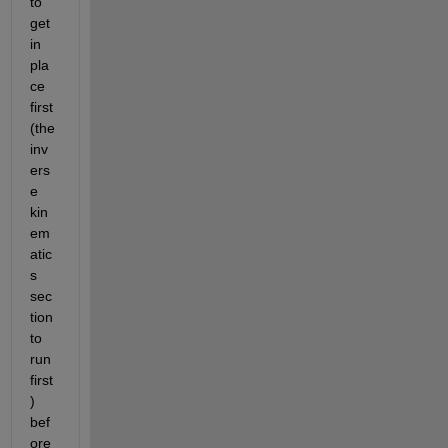
to 
get 
in 
pla
ce 
first 
(the 
inv
ers
e 
kin
em
atic
s 
sec
tion 
to 
run 
first
) 
bef
ore 