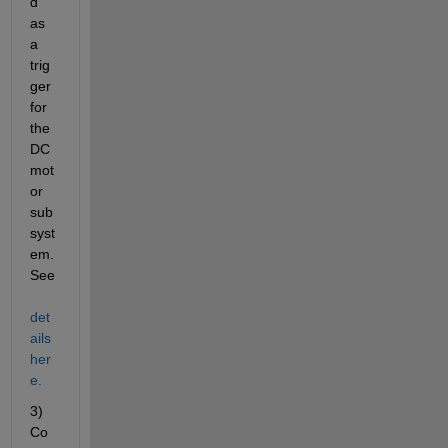
d 
as 
a 
trig
ger 
for 
the 
DC 
mot
or 
sub
syst
em. 
See 
det
ails 
her
e.
3) 
Co