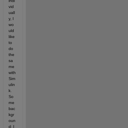
indi
vid
uall
y, I 
wo
uld 
like 
to 
do 
the 
sa
me 
with 
Sim
ulin
k. 
So
me 
bac
kgr
oun
d: I 