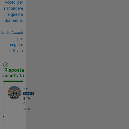
Accedi per
rispondere
a questa
domanda.
ividi
Accedi
per
seguire
l’attività
Risposta
accettata
Raj
il 19
Giu
2019