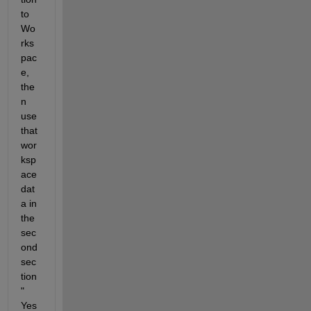
to 
Wo
rks
pac
e, 
the
n 
use 
that 
wor
ksp
ace 
dat
a in 
the 
sec
ond 
sec
tion
" 
Yes 