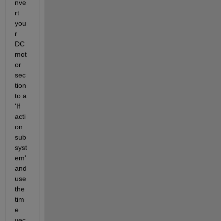
nve
rt 
you
r 
DC 
mot
or 
sec
tion 
to a 
'If 
acti
on 
sub
syst
em' 
and 
use 
the 
tim
e 
vec