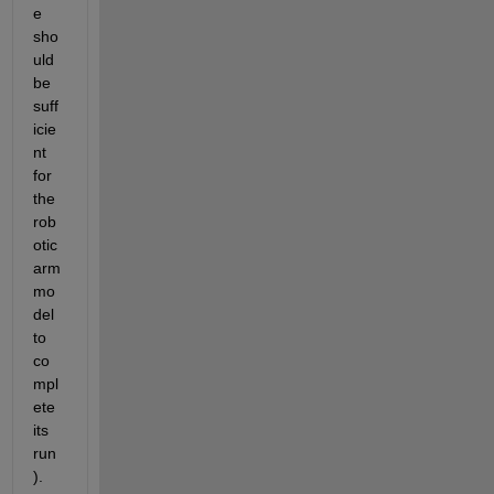
e 
sho
uld 
be 
suff
icie
nt 
for 
the 
rob
otic 
arm 
mo
del 
to 
co
mpl
ete 
its 
run
). 