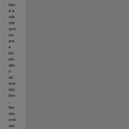
hav
e a 
rob
otic 
arm 
inv
ers
e 
kin
em
atic
s 
as 
one 
sec
tion
, 
the 
sec
ond 
sec