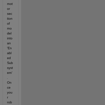
mot
or 
sec
tion 
of 
mo
del 
into 
an 
'En
abl
ed 
Sub
syst
em'
. 
On
ce 
you
r 
rob