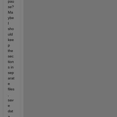
pau
se? 
Ma
ybe 
I 
sho
uld 
kee
p 
the 
sec
tion
s in 
sep
arat
e 
files
, 
sav
e 
dat
a 