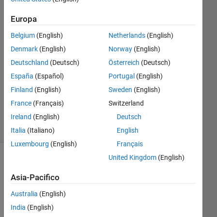
1
Europa
Risposta
Belgium
(English)
Netherlands
(English)
Risposta
Denmark
(English)
Norway
(English)
accettata
Deutschland
(Deutsch)
Österreich
(Deutsch)
Aggiornato
España
(Español)
Portugal
(English)
19 Giu
Finland
(English)
Sweden
(English)
2019
France
(Français)
Switzerland
9
Ireland
(English)
Deutsch
Visualizzazioni
(30 giorni)
Italia
(Italiano)
English
Luxembourg
(English)
Français
United Kingdom
(English)
Asia-Pacifico
Australia
(English)
India
(English)