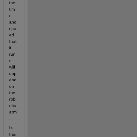
the 
tim
e 
and 
spe
ed 
that 
it 
run
s 
will 
dep
end 
on 
the 
rob
otic 
arm
.
Is 
ther