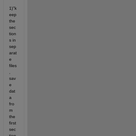
1)"k
eep 
the 
sec
tion
s in 
sep
arat
e 
files
, 
sav
e 
dat
a 
fro
m 
the 
first 
sec
tion 