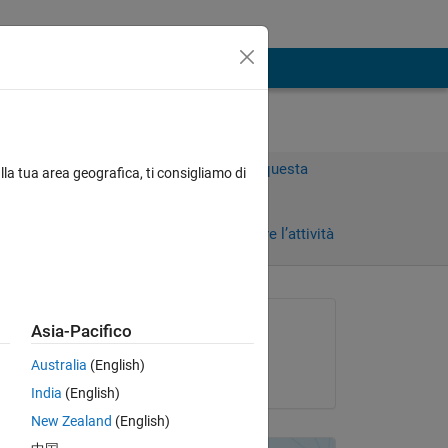
ing
Accedi per rispondere a questa
lla tua area geografica, ti consigliamo di
domanda.
Condividi
Accedi per seguire l’attività
Richiesto:
Asia-Pacifico
Heran Wang
Australia
(English)
il 21 Giu 2019
India
(English)
New Zealand
(English)