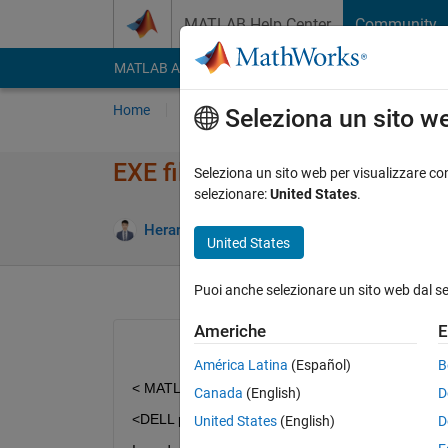
Vai al contenuto
MATLAB Help Center
Community
MATLAB Answers
File Exchange
Cody
AI Cha
Home
Poni una domanda
Risposta
Nav
Seleziona un sito w
EXE file generated by appdesi
Seleziona un sito web per visualizzare con
selezionare:
United States
.
Heran Wang
21 Giu 2019
0 Risposte
23 V
United States
Puoi anche selezionare un sito web dal s
Americhe
E
América Latina
(Español)
B
< MATLAB 2019a >
Canada
(English)
D
<DELL precision 7530>
United States
(English)
D