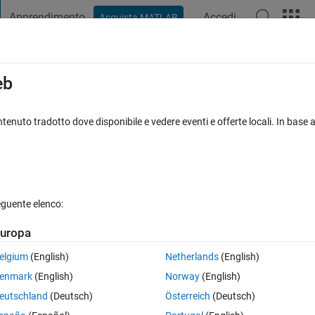
Apprendimento
Accedi
Acquista MATLAB
t Playground
Discussioni
Concorsi
Blog
Pubblica
Altro
iga
FAQ su MATLAB
Altro
eb
gner is too slow when opening and draw
tenuto tradotto dove disponibile e vedere eventi e offerte locali. In base a
isualizzazioni (30 giorni)
eguente elenco:
uropa
2 voti
elgium
(English)
Netherlands
(English)
enmark
(English)
Norway
(English)
eutschland
(Deutsch)
Österreich
(Deutsch)