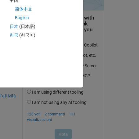
中国
简体中文
English
l 
日本
(日本語)
한국
(한국어)
domanda.
’attività