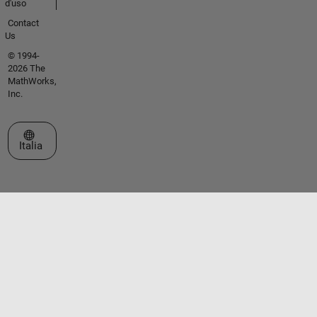
d'uso
Contact
Us
© 1994-
2026 The
MathWorks,
Inc.
Seleziona un sito web
Italia