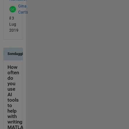
Gina
Carts
il 3
Lug
2019