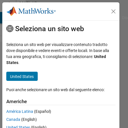
Vai al contenuto
MATLAB
Answers
ATLAB Answers
File Exchange
Cody
AI Chat Playground
Dis
Seleziona un sito web
Seleziona un sito web per visualizzare contenuto tradotto
3D
dove disponibile e vedere eventi e offerte locali. In base alla
tua area geografica, ti consigliamo di selezionare:
United
Gaussian
States
.
filterning
affects
United States
resolution
Puoi anche selezionare un sito web dal seguente elenco:
of the
images?
Americhe
América Latina
(Español)
Gina
Canada
(English)
Carts
United States
(English)