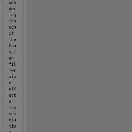
won
der
ing 
tho
ugh 
if 
the 
Gau
ssi
an 
fil
ter 
als
o 
aff
ect
s 
the 
res
olu
tio