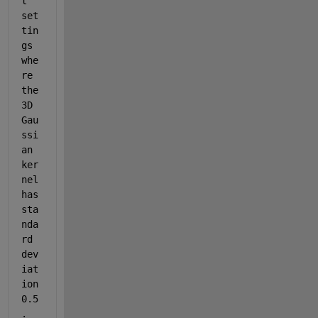
t 
set
tin
gs 
whe
re 
the 
3D 
Gau
ssi
an 
ker
nel 
has 
sta
nda
rd 
dev
iat
ion 
0.5
. 