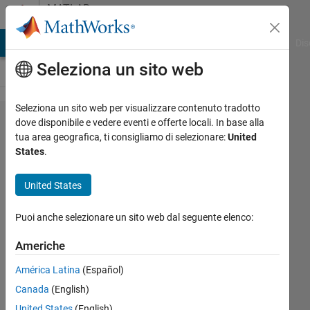
Vai al contenuto
MATLAB
Answers
ATLAB Answers
File Exchange
Cody
AI Chat Playground
Dis
Seleziona un sito web
Seleziona un sito web per visualizzare contenuto tradotto
Problem
dove disponibile e vedere eventi e offerte locali. In base alla
tua area geografica, ti consigliamo di selezionare:
United
in
States
.
writing
MATLAB
United States
code of
Puoi anche selezionare un sito web dal seguente elenco:
Simulink
model
Americhe
(state
América Latina
(Español)
space)
Canada
(English)
United States
(English)