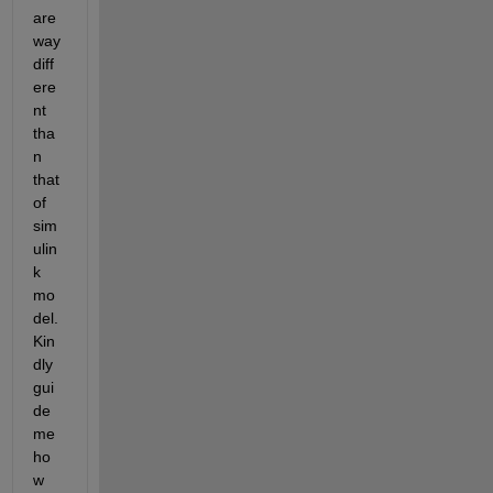
are 
way 
diff
ere
nt 
tha
n 
that 
of 
sim
ulin
k 
mo
del. 
Kin
dly 
gui
de 
me 
ho
w 