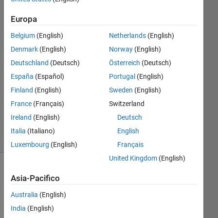
Abdullah
Europa
Irfan
23 Lug
Belgium
(English)
Netherlands
(English)
2019
Denmark
(English)
Norway
(English)
1
Deutschland
(Deutsch)
Österreich
(Deutsch)
Risposta
España
(Español)
Portugal
(English)
Aggiornato
Finland
(English)
Sweden
(English)
24 Lug
France
(Français)
Switzerland
2019
29
Ireland
(English)
Deutsch
Visualizzazioni
Italia
(Italiano)
English
(30 giorni)
Luxembourg
(English)
Français
United Kingdom
(English)
Asia-Pacifico
Australia
(English)
India
(English)