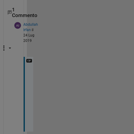
1
Commento
Abdullah
Irfan
il
24 Lug
2019
A
n
y
o
n
e
?
?
?