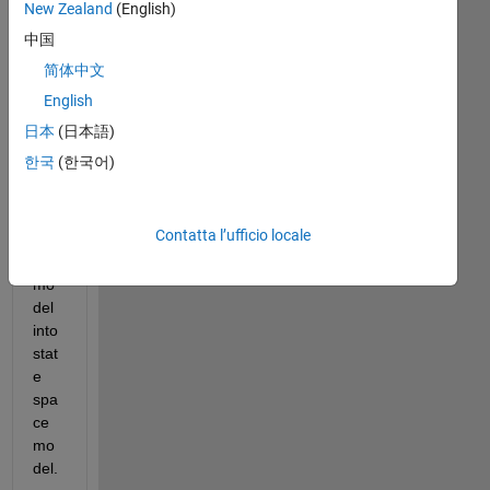
New Zealand
(English)
中国
Hi, I 
简体中文
wa
nt 
English
to 
日本
(日本語)
writ
한국
(한국어)
e 
my 
sim
Contatta l’ufficio locale
ulin
k 
mo
del 
into 
stat
e 
spa
ce 
mo
del.