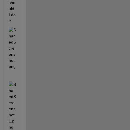
sho
uld 
I do 
it.