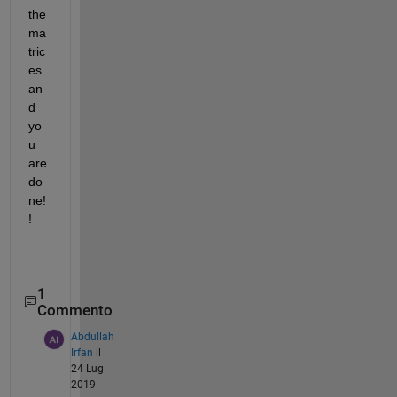
the 
ma
tric
es 
an
d 
yo
u 
are 
do
ne!
!
1
Commento
Abdullah
Irfan
il
24 Lug
2019