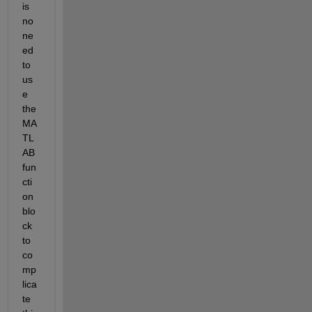
is 
no 
ne
ed 
to 
us
e 
the 
MA
TL
AB 
fun
cti
on 
blo
ck 
to 
co
mp
lica
te 