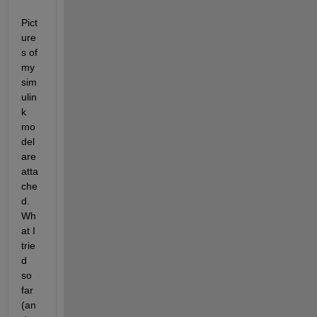
Pict
ure
s of 
my 
sim
ulin
k 
mo
del 
are 
atta
che
d. 
Wh
at I 
trie
d 
so 
far 
(an