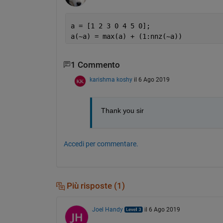
a = [1 2 3 0 4 5 0];
a(~a) = max(a) + (1:nnz(~a))
1 Commento
karishma koshy
il 6 Ago 2019
Thank you sir
Accedi per commentare.
Più risposte (1)
Joel Handy
il 6 Ago 2019