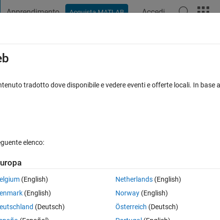
Apprendimento
Accedi
Acquista MATLAB
t Playground
Discussioni
Concorsi
Blog
Pubblica
Altro
iga
FAQ su MATLAB
Altro
eb
tenuto tradotto dove disponibile e vedere eventi e offerte locali. In base a
isposta accettata
Aggiornato 6 Ago 2019
6 Visualizzazioni (30
eguente elenco:
Mostra commenti meno
uropa
0 voti
elgium
(English)
Netherlands
(English)
umber bigger than the highest number already there in the table to the o
enmark
(English)
Norway
(English)
eutschland
(Deutsch)
Österreich
(Deutsch)