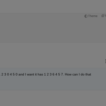
Theme
 2 3 0 4 5 0 and I want it has 1 2 3 6 4 5 7. How can I do that