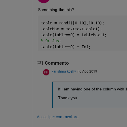
Something like this?
table = randi([0 10],10,10);
tableMax = max(max(table));
table(table==0) = tableMax+1;
% Or Just
table(table==0) = Inf;
1 Commento
karishma koshy
il 6 Ago 2019
If I am having one of the column with 1
Thank you
Accedi per commentare.