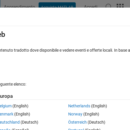
Apprendimento
Accedi
Acquista MATLAB
t Playground
Discussioni
Concorsi
Blog
Pubblica
Altro
iga
FAQ su MATLAB
Altro
eb
e do not agree, after changing the name 
tenuto tradotto dove disponibile e vedere eventi e offerte locali. In base a
to 25 Apr 2023
21 Visualizzazioni (30 giorni)
eguente elenco:
uropa
elgium
(English)
Netherlands
(English)
4 voti
enmark
(English)
Norway
(English)
ve me a class error when I try to run it?
eutschland
(Deutsch)
Österreich
(Deutsch)