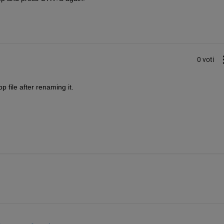
0 voti
 file after renaming it.