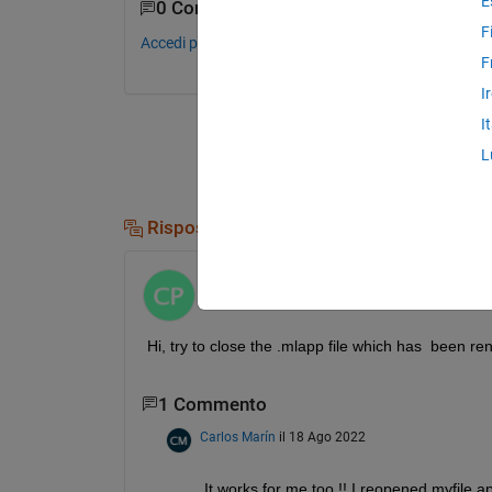
E
0 Commenti
F
Accedi per commentare.
F
I
I
L
Risposte (2)
Changzhe Peng
il 9 Giu 2020
Hi, try to close the .mlapp file which has  been r
1 Commento
Carlos Marín
il 18 Ago 2022
It works for me too !! I reopened myfile