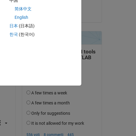
中国
Rich006
简体中文
il 25 Apr 2023
English
日本
(日本語)
한국
(한국어)
domanda.
’attività