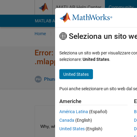
Vai al contenuto
MATLAB Help Center
Community
MATLAB Answers
File Exchange
Cody
AI Cha
Home
Poni una domanda
Risposta
Nav
Seleziona un sito w
Error: class name and filenam
Seleziona un sito web per visualizzare con
selezionare:
United States
.
.mlapp
United States
Aggiorna
Phunny
24 Set 2019
2 Risposte
Puoi anche selezionare un sito web dal s
Americhe
E
América Latina
(Español)
B
Canada
(English)
D
Why, when i change the name of a .mlapp does it gi
United States
(English)
D