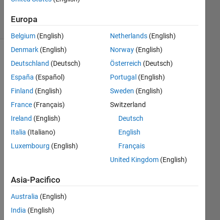
11
Visualizzazioni
Europa
(30 giorni)
Belgium
(English)
Netherlands
(English)
Denmark
(English)
Norway
(English)
Deutschland
(Deutsch)
Österreich
(Deutsch)
España
(Español)
Portugal
(English)
Finland
(English)
Sweden
(English)
France
(Français)
Switzerland
Ireland
(English)
Deutsch
Italia
(Italiano)
English
ho
Luxembourg
(English)
Français
w 
United Kingdom
(English)
to 
can
Asia-Pacifico
cel 
an 
Australia
(English)
acc
India
(English)
oun