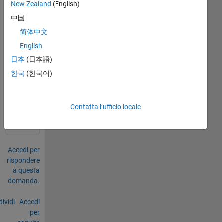
t 
New Zealand
(English)
mat
中国
hw
简体中文
ork
s?
English
日本
(日本語)
0
한국
(한국어)
Commenti
Accedi
per
Contatta l’ufficio locale
commentare.
Accedi per
rispondere
a questa
domanda.
ividi
Accedi
per