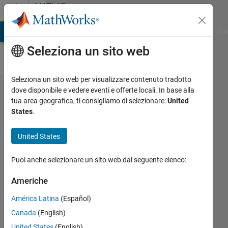
Vai al contenuto
MATLAB
Answers
ATLAB Answers
File Exchange
Cody
AI Chat Playground
Dis
Seleziona un sito web
Seleziona un sito web per visualizzare contenuto tradotto
how to
dove disponibile e vedere eventi e offerte locali. In base alla
tua area geografica, ti consigliamo di selezionare:
United
cancel an
States
.
account
mathworks?
United States
Puoi anche selezionare un sito web dal seguente elenco:
Matteo
CAPPELLI
Americhe
18 Ott
2019
América Latina
(Español)
1
Canada
(English)
Risposta
United States
(English)