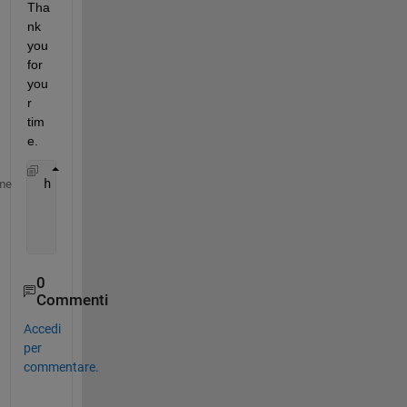
Tha
nk 
you 
for 
you
r 
tim
e.
 h = histfit(ndata(:,nn));     
me
      ax=app.UIAxes;
      copyobj(h,ax);
       delete(h)
0
Commenti
Accedi
per
commentare.