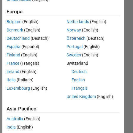
1
Europa
Risposta
Belgium
(English)
Netherlands
(English)
Risposta
Denmark
(English)
Norway
(English)
accettata
Deutschland
(Deutsch)
Österreich
(Deutsch)
Aggiornato
España
(Español)
Portugal
(English)
30 Dic
Finland
(English)
Sweden
(English)
2021
France
(Français)
Switzerland
8
Ireland
(English)
Deutsch
Visualizzazioni
(30 giorni)
Italia
(Italiano)
English
Luxembourg
(English)
Français
United Kingdom
(English)
Asia-Pacifico
Australia
(English)
India
(English)