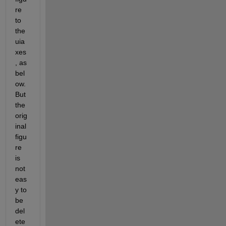
re 
to 
the 
uia
xes
, as 
bel
ow. 
But 
the 
orig
inal 
figu
re 
is 
not 
eas
y to 
be 
del
ete