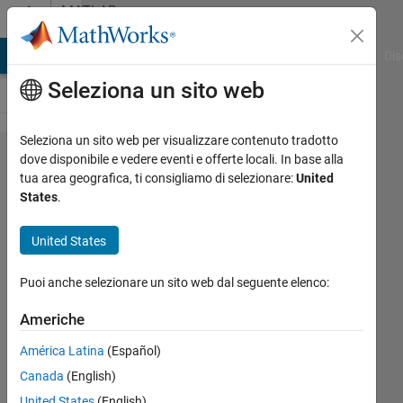
Vai al contenuto
MATLAB
Answers
ATLAB Answers
File Exchange
Cody
AI Chat Playground
Dis
Seleziona un sito web
Seleziona un sito web per visualizzare contenuto tradotto
How to
dove disponibile e vedere eventi e offerte locali. In base alla
tua area geografica, ti consigliamo di selezionare:
United
put a
States
.
histfit
figure to
United States
UIAxes?
Puoi anche selezionare un sito web dal seguente elenco:
(R2019a)
Americhe
Inso
América Latina
(Español)
Canada
(English)
20 Ott
United States
(English)
2019