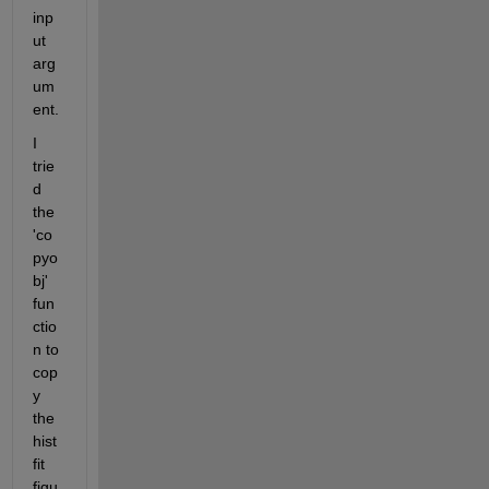
inp
ut 
arg
um
ent.
I 
trie
d 
the 
'co
pyo
bj' 
fun
ctio
n to 
cop
y 
the 
hist
fit 
figu