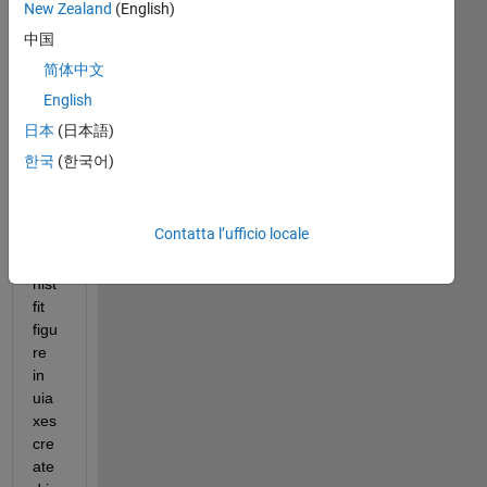
New Zealand
(English)
Hi. I 
中国
me
简体中文
et 
English
diffi
culti
日本
(日本語)
es 
한국
(한국어)
in 
gen
erat
Contatta l’ufficio locale
ing 
a 
hist
fit 
figu
re 
in 
uia
xes 
cre
ate