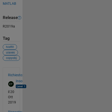
MATLAB
Release
R2019a
Tag
histfit
uiaxes
copyobj
Vedere anche
Richiesto:
Inso
il 20
Ott
2019
Risposto: