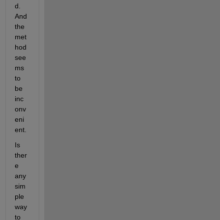
d. 
And 
the 
met
hod 
see
ms 
to 
be 
inc
onv
eni
ent.
Is 
ther
e 
any 
sim
ple 
way 
to 