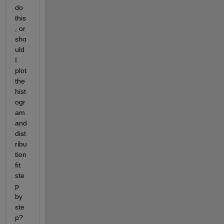
do 
this
, or 
sho
uld 
I 
plot 
the 
hist
ogr
am 
and 
dist
ribu
tion 
fit 
ste
p 
by 
ste
p? 