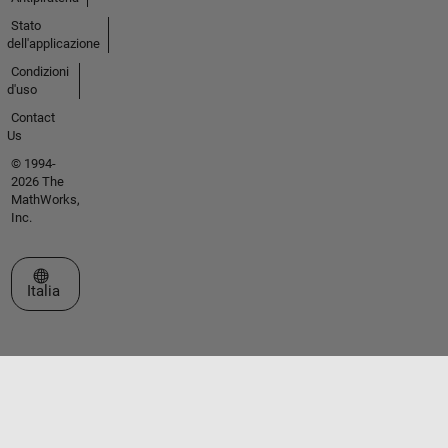
Stato
dell'applicazione
Condizioni
d'uso
Contact
Us
© 1994-
2026 The
MathWorks,
Inc.
Seleziona un sito web
Italia