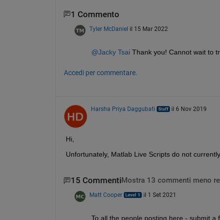
1 Commento
Tyler McDaniel
il 15 Mar 2022
@Jacky Tsai
 Thank you! Cannot wait to try
Accedi per commentare.
Harsha Priya Daggubati
il 6 Nov 2019
Hi,
Unfortunately, Matlab Live Scripts do not current
15 Commenti
Mostra 13 commenti meno re
Matt Cooper
il 1 Set 2021
To all the people posting here - submit a 