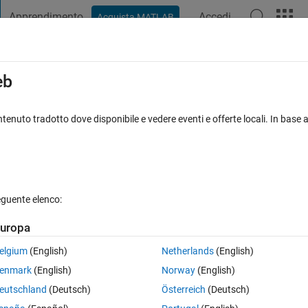
Apprendimento
Accedi
Acquista MATLAB
t Playground
Discussioni
Concorsi
Blog
Pubblica
Altro
iga
FAQ su MATLAB
Altro
eb
ound Color
tenuto tradotto dove disponibile e vedere eventi e offerte locali. In base a
Aggiornato 15 Mar 2022
sposte
31 Visualizzazioni (30 giorni)
eguente elenco:
Mostra commenti meno
uropa
7 voti
elgium
(English)
Netherlands
(English)
enmark
(English)
Norway
(English)
e default font for Text and Code as well as the background color of the L
eutschland
(Deutsch)
Österreich
(Deutsch)