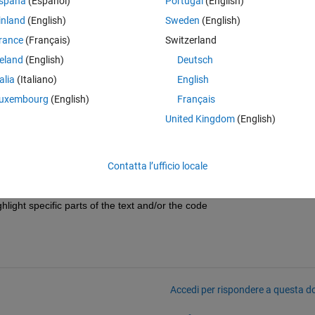
spaña
(Español)
Portugal
(English)
inland
(English)
Sweden
(English)
rance
(Français)
Switzerland
reland
(English)
Deutsch
talia
(Italiano)
English
uxembourg
(English)
Français
United Kingdom
(English)
feature is ignored.
Contatta l’ufficio locale
ighlight specific parts of the text and/or the code
Accedi per rispondere a questa 