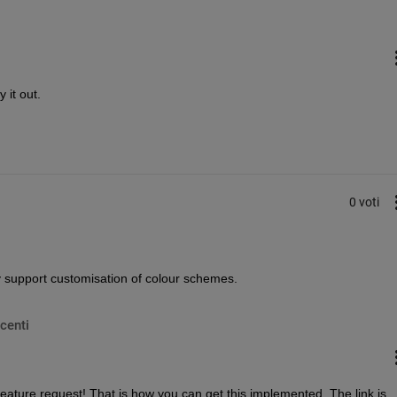
 it out.
0 voti
ly support customisation of colour schemes. 
centi
feature request! That is how you can get this implemented. The link is 