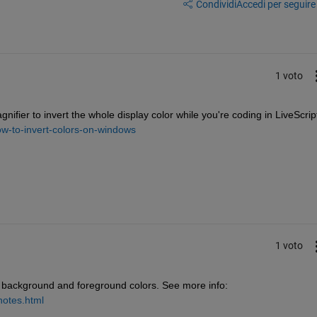
Condividi
Accedi per seguire l
1 voto
ifier to invert the whole display color while you're coding in LiveScript
ow-to-invert-colors-on-windows
1 voto
s background and foreground colors. See more info: 
notes.html