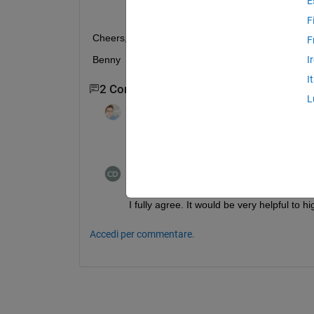
E
F
Cheers,
F
Benny 
I
I
2 Commenti
L
汪磊（Lei Wang）
il 8 Mag 2021
So many years has passed but this simple 
Claudio Destri
il 19 Mag 2021
Modificato:
Claudio Destri
il 19 Mag 2021
I fully agree. It would be very helpful to h
Accedi per commentare.