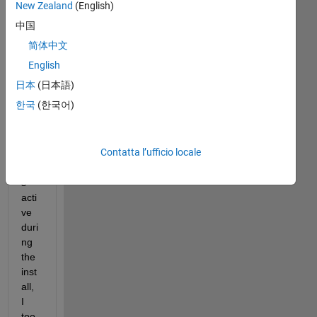
the 
New Zealand
(English)
fact 
中国
that 
简体中文
my 
co
English
mp
日本
(日本語)
any 
한국
(한국어)
hav
e 
anti
Contatta l’ufficio locale
-
viru
s 
acti
ve 
duri
ng 
the 
inst
all, 
I 
too