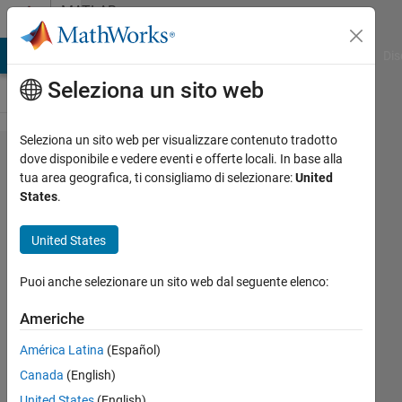
Vai al contenuto
MATLAB
Answers
ATLAB Answers
File Exchange
Cody
AI Chat Playground
Dis
Seleziona un sito web
Seleziona un sito web per visualizzare contenuto tradotto
how to
dove disponibile e vedere eventi e offerte locali. In base alla
tua area geografica, ti consigliamo di selezionare:
United
open old
States
.
MatLab
files with
United States
.sfit
Puoi anche selezionare un sito web dal seguente elenco:
extension?
Americhe
Immaculata
América Latina
(Español)
6 Nov
Canada
(English)
2019
United States
(English)