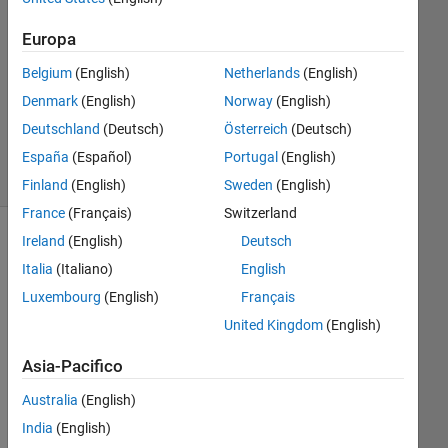
1
Risposta
Europa
Aggiornato
Belgium
(English)
Netherlands
(English)
6 Nov
Denmark
(English)
Norway
(English)
2019
Deutschland
(Deutsch)
Österreich
(Deutsch)
19
Visualizzazioni
España
(Español)
Portugal
(English)
(30 giorni)
Finland
(English)
Sweden
(English)
France
(Français)
Switzerland
Ireland
(English)
Deutsch
Italia
(Italiano)
English
Luxembourg
(English)
Français
United Kingdom
(English)
Asia-Pacifico
Australia
(English)
Du
India
(English)
e to 