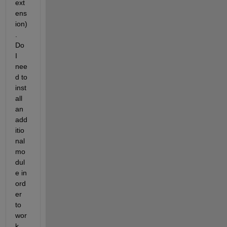
ext
ens
ion)
.  
Do 
I 
nee
d to 
inst
all 
an 
add
itio
nal 
mo
dul
e in 
ord
er 
to 
wor
k 