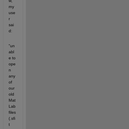
w, 
my 
use
r 
sai
d:
"un
abl
e to 
ope
n 
any 
of 
our 
old 
Mat
Lab 
files 
(.sfi
t 