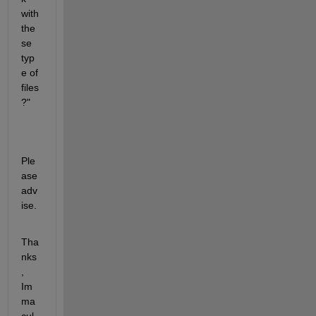
with 
the
se 
typ
e of 
files
?"
Ple
ase 
adv
ise.
Tha
nks
,   
Im
ma