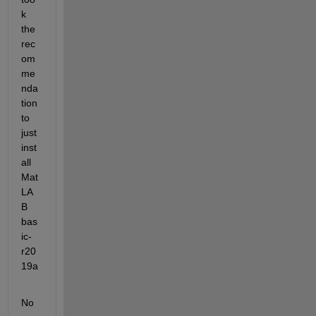
k 
the 
rec
om
me
nda
tion 
to 
just 
inst
all 
Mat
LA
B 
bas
ic- 
r20
19a
No