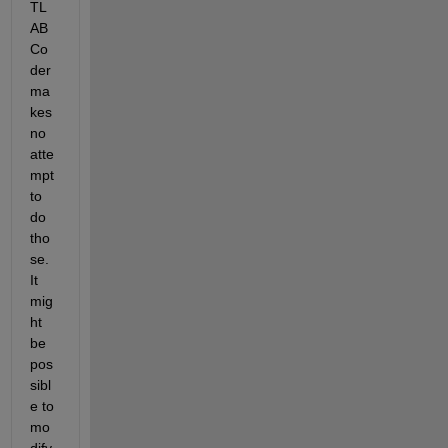
TL
AB 
Co
der 
ma
kes 
no 
atte
mpt 
to 
do 
tho
se. 
It 
mig
ht 
be 
pos
sibl
e to 
mo
dify 