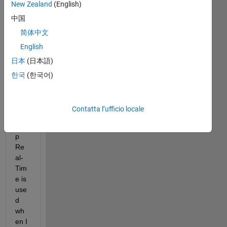
New Zealand
(English)
中国
I 
简体中文
und
English
erst
日本
(日本語)
and 
that 
한국
(한국어)
Sim
ulin
k 
Contatta l’ufficio locale
Des
kto
p 
Re
al-
Tim
e is 
use
d 
wh
en I 