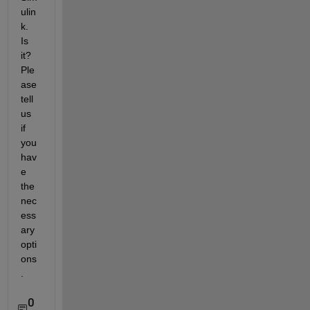
ulin
k. 
Is 
it? 
Ple
ase 
tell 
us 
if 
you 
hav
e 
the 
nec
ess
ary 
opti
ons
.
0