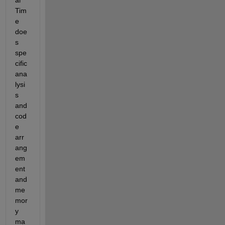
Tim
e 
doe
s 
spe
cific 
ana
lysi
s 
and 
cod
e 
arr
ang
em
ent 
and 
me
mor
y 
ma