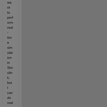
wa
nt 
to 
perf
orm 
real
-
tim
e 
sim
ulat
ion 
in 
Sim
ulin
k, 
but 
I 
can 
do 
real