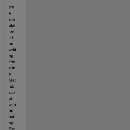
-
tim
e 
sim
ulat
ion 
if I 
am 
writi
ng 
cod
e in 
a 
Mat
lab 
scri
pt 
with
out 
usi
ng 
Sim