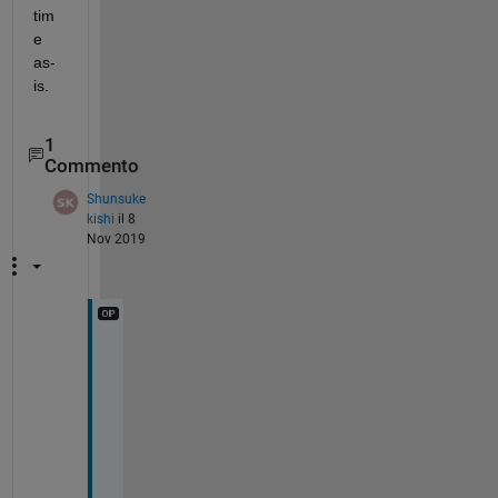
tim
e 
as-
is.
1
Commento
Shunsuke
kishi
il 8
Nov 2019
T
h
a
n
k 
y
o