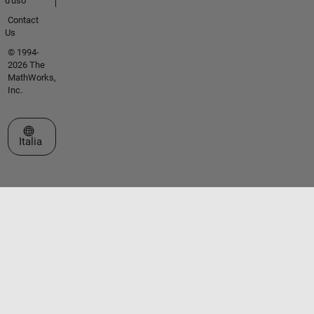
d'uso
Contact
Us
© 1994-
2026 The
MathWorks,
Inc.
Seleziona un sito web
Italia