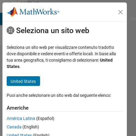
Vai al contenuto
MATLAB
Answers
ATLAB Answers
File Exchange
Cody
AI Chat Playground
Dis
Seleziona un sito web
Seleziona un sito web per visualizzare contenuto tradotto
How to
dove disponibile e vedere eventi e offerte locali. In base alla
tua area geografica, ti consigliamo di selezionare:
United
perform
States
.
real-time
simulation
United States
with
Puoi anche selezionare un sito web dal seguente elenco:
Matlab
script
Americhe
América Latina
(Español)
Shunsuke
Canada
(English)
kishi
United States
(English)