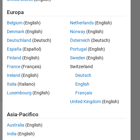
8 Nov
2019
Europa
1
Risposta
Belgium
(English)
Netherlands
(English)
Denmark
(English)
Norway
(English)
Risposta
Deutschland
(Deutsch)
Österreich
(Deutsch)
accettata
España
(Español)
Portugal
(English)
Aggiornato
Finland
(English)
Sweden
(English)
8 Nov
France
(Français)
Switzerland
2019
Ireland
(English)
Deutsch
35
Italia
(Italiano)
English
Visualizzazioni
(30 giorni)
Luxembourg
(English)
Français
United Kingdom
(English)
Asia-Pacifico
Australia
(English)
India
(English)