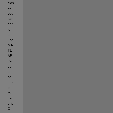
clos
est 
you 
can 
get 
is 
to 
use 
MA
TL
AB 
Co
der 
to 
co
mpi
le 
to 
gen
eric 
C 