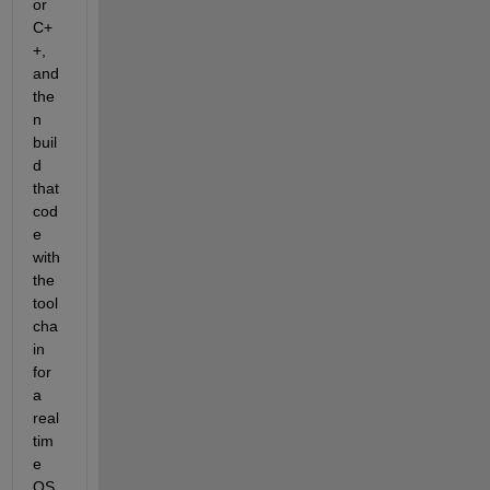
or 
C+
+, 
and 
the
n 
buil
d 
that 
cod
e 
with 
the 
tool 
cha
in 
for 
a 
real 
tim
e 
OS 