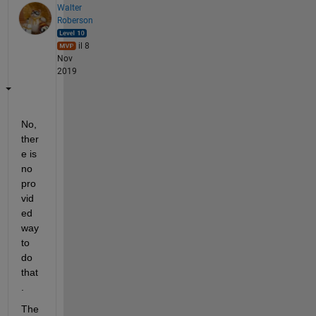
Walter
Roberson
il 8
Nov
2019
No, 
ther
e is 
no 
pro
vid
ed 
way 
to 
do 
that
.
The 