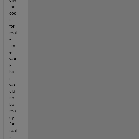
the 
cod
e 
for 
real
-
tim
e 
wor
k 
but 
it 
wo
uld 
not 
be 
rea
dy 
for 
real
-