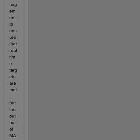
nag
em
ent 
to 
ens
ure 
that 
real 
tim
e 
targ
ets 
are 
met
, 
but 
the 
out
put 
of 
MA