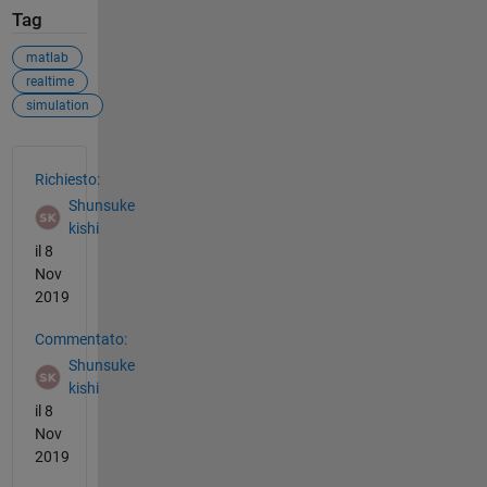
Tag
matlab
realtime
simulation
Vedere anche
Richiesto:
Shunsuke
kishi
il 8
Nov
2019
Commentato:
Shunsuke
kishi
il 8
Nov
2019