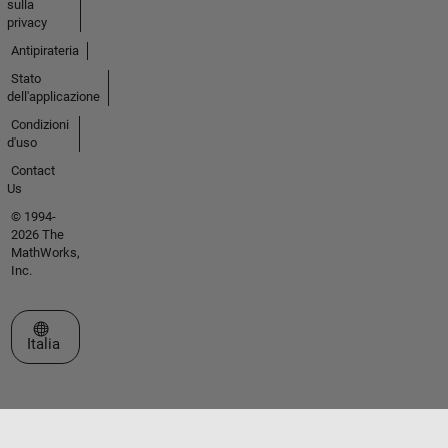
sulla
privacy
Antipirateria
Stato
dell'applicazione
Condizioni
d'uso
Contact
Us
© 1994-
2026 The
MathWorks,
Inc.
Seleziona un sito web
Italia