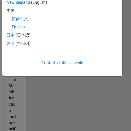
New Zealand
(English)
to 
中国
do 
an 
简体中文
ord
English
ertr
日本
(日本語)
ack 
of a 
한국
(한국어)
vibr
atio
n 
Contatta l’ufficio locale
sig
nal. 
The 
Mat
lab 
fun
ctio
n 
'ord
ertr
ack' 