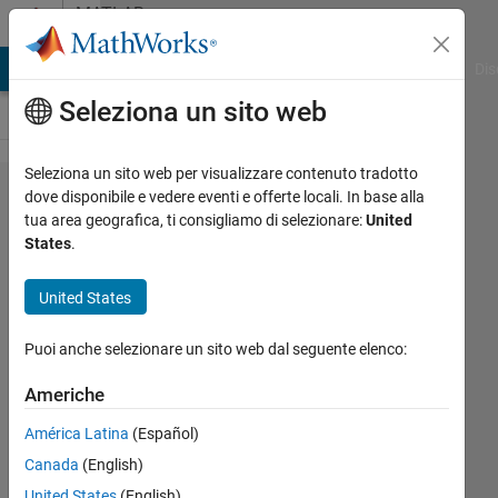
Vai al contenuto
MATLAB
Answers
ATLAB Answers
File Exchange
Cody
AI Chat Playground
Dis
Seleziona un sito web
Seleziona un sito web per visualizzare contenuto tradotto
extraction
dove disponibile e vedere eventi e offerte locali. In base alla
tua area geografica, ti consigliamo di selezionare:
United
phase
States
.
from
ordertrack
United States
Puoi anche selezionare un sito web dal seguente elenco:
Nick
Verhoeven
Americhe
17 Nov
2019
América Latina
(Español)
1
Canada
(English)
Risposta
United States
(English)