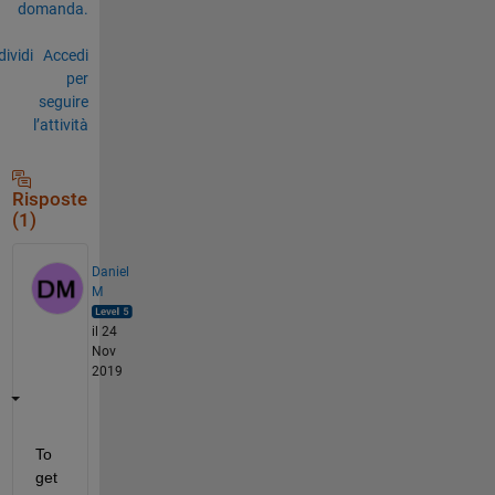
domanda.
ividi
Accedi
per
seguire
l’attività
Risposte
(1)
Daniel
M
il 24
Nov
2019
To 
get 