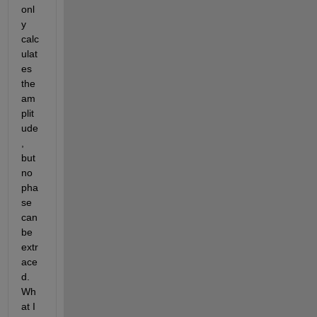
onl
y 
calc
ulat
es 
the 
am
plit
ude
, 
but 
no 
pha
se 
can 
be 
extr
ace
d. 
Wh
at I 