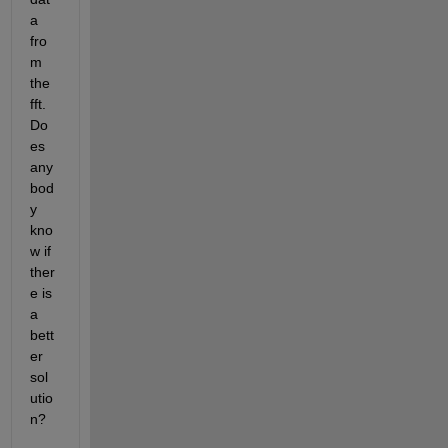
a 
fro
m 
the 
fft. 
Do
es 
any
bod
y 
kno
w if 
ther
e is 
a 
bett
er 
sol
utio
n?