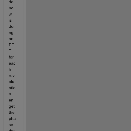
do 
no
w, 
is 
doi
ng 
an 
FF
T 
for 
eac
h 
rev
olu
atio
n 
en 
get 
the 
pha
se 
dat