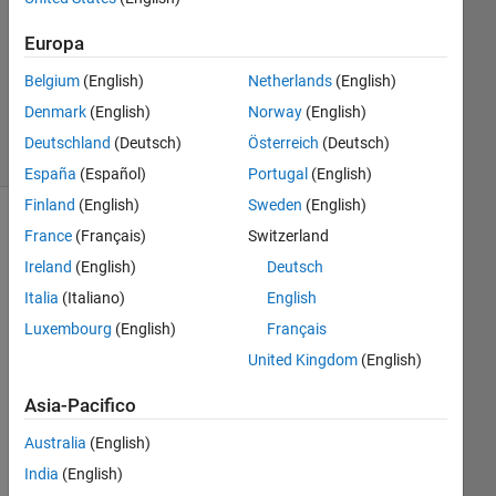
Aggiornato
Europa
24 Nov
Belgium
(English)
Netherlands
(English)
2019
6
Denmark
(English)
Norway
(English)
Visualizzazioni
Deutschland
(Deutsch)
Österreich
(Deutsch)
(30 giorni)
España
(Español)
Portugal
(English)
Finland
(English)
Sweden
(English)
France
(Français)
Switzerland
Ireland
(English)
Deutsch
Italia
(Italiano)
English
Luxembourg
(English)
Français
United Kingdom
(English)
Hi 
Asia-Pacifico
all,
Australia
(English)
I 
wa
India
(English)
nt 