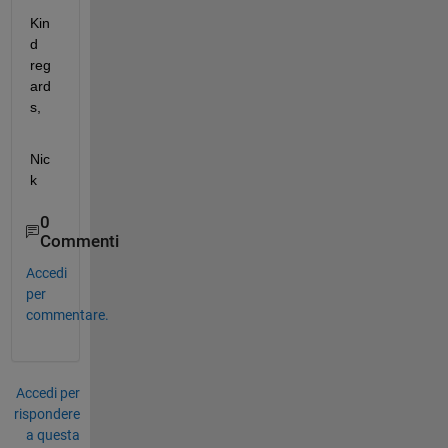
Kin
d 
reg
ard
s,
Nic
k
0
Commenti
Accedi
per
commentare.
Accedi per
rispondere
a questa