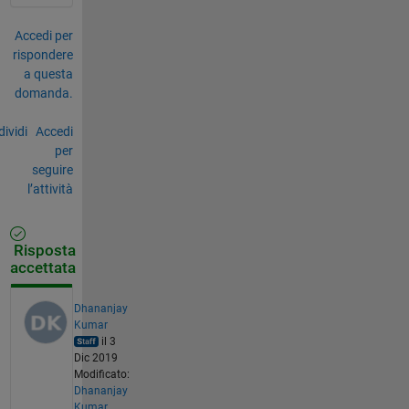
Accedi per
rispondere
a questa
domanda.
ividi
Accedi
per
seguire
l’attività
Risposta
accettata
Dhananjay
Kumar
il 3
Dic 2019
Modificato:
Dhananjay
Kumar