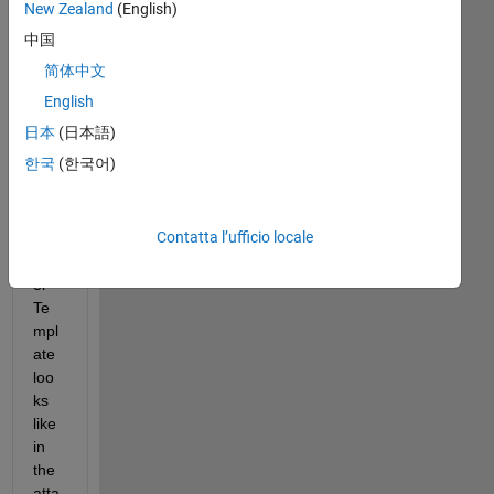
ng 
New Zealand
(English)
to  
中国
cre
简体中文
ate 
exc
English
el 
日本
(日本語)
tem
한국
(한국어)
plat
e 
file.
Contatta l’ufficio locale
My 
Exc
el 
Te
mpl
ate 
loo
ks 
like 
in 
the 
atta