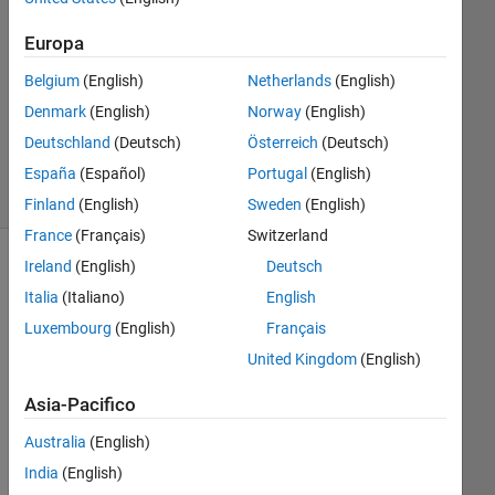
Risposta
accettata
Europa
Aggiornato
Belgium
(English)
Netherlands
(English)
28 Gen
Denmark
(English)
Norway
(English)
2020
Deutschland
(Deutsch)
Österreich
(Deutsch)
17
Visualizzazioni
España
(Español)
Portugal
(English)
(30 giorni)
Finland
(English)
Sweden
(English)
France
(Français)
Switzerland
Ireland
(English)
Deutsch
Italia
(Italiano)
English
Luxembourg
(English)
Français
United Kingdom
(English)
Asia-Pacifico
I 
Australia
(English)
am 
India
(English)
usi