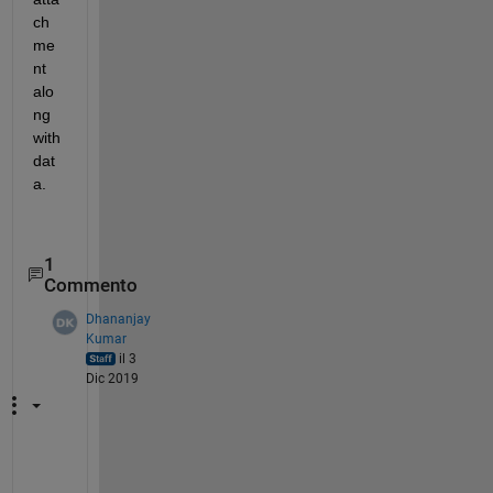
ch
me
nt 
alo
ng 
with 
dat
a.
1
Commento
Dhananjay
Kumar
il 3
Dic 2019
C