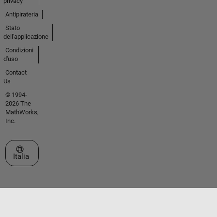
privacy
Antipirateria
Stato
dell'applicazione
Condizioni
d'uso
Contact
Us
© 1994-
2026 The
MathWorks,
Inc.
Seleziona un sito web
Italia