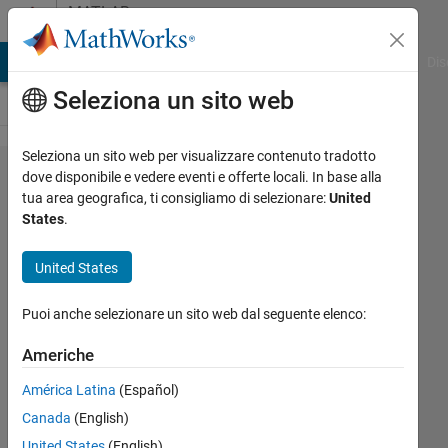
Vai al contenuto
MATLAB
Answers
ATLAB Answers
File Exchange
Cody
AI Chat Playground
Dis
Seleziona un sito web
Seleziona un sito web per visualizzare contenuto tradotto
Create
dove disponibile e vedere eventi e offerte locali. In base alla
tua area geografica, ti consigliamo di selezionare:
United
an Excel
States
.
Template
United States
Life is
Puoi anche selezionare un sito web dal seguente elenco:
Wonderful
30 Nov
Americhe
2019
1
América Latina
(Español)
Risposta
Canada
(English)
United States
(English)