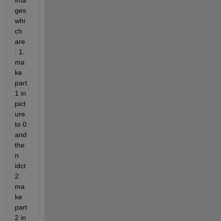
ima
ges 
whi
ch 
are 
: 1. 
ma
ke 
part 
1 in 
pict
ure 
to 0 
and 
the
n 
idct        
2. 
ma
ke 
part 
2 in 