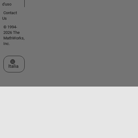
d'uso
Contact
Us
© 1994-
2026 The
MathWorks,
Inc.
Seleziona un sito web
Italia