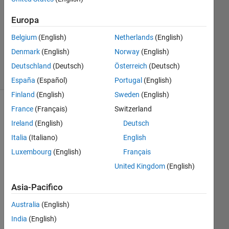
Risposta
Europa
Aggiornato
Belgium
(English)
Netherlands
(English)
9 Dic 2019
Denmark
(English)
Norway
(English)
12
Visualizzazioni
Deutschland
(Deutsch)
Österreich
(Deutsch)
(30 giorni)
España
(Español)
Portugal
(English)
Finland
(English)
Sweden
(English)
France
(Français)
Switzerland
Ireland
(English)
Deutsch
Italia
(Italiano)
English
Luxembourg
(English)
Français
United Kingdom
(English)
Asia-Pacifico
Australia
(English)
Thi
India
(English)
s is 