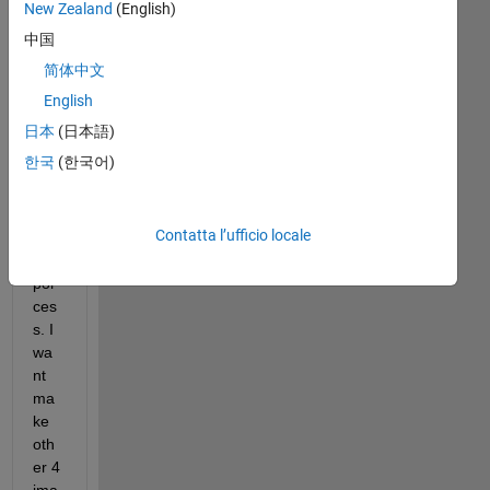
the 
New Zealand
(English)
pict
中国
ure 
简体中文
of a 
gra
English
y 
日本
(日本語)
ima
한국
(한국어)
ge 
afte
r 
Contatta l’ufficio locale
DC
T 
por
ces
s. I 
wa
nt 
ma
ke 
oth
er 4 