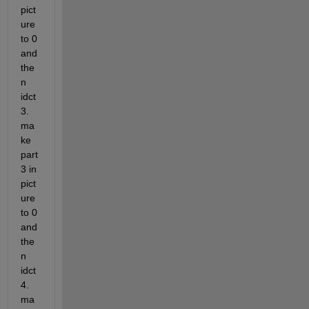
pict
ure 
to 0 
and 
the
n 
idct     
3. 
ma
ke 
part 
3 in 
pict
ure 
to 0 
and 
the
n 
idct    
4. 
ma