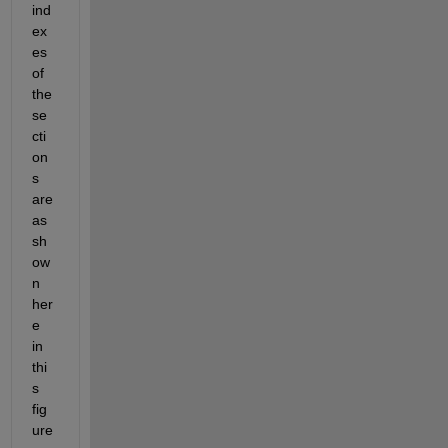
ind
ex
es 
of 
the 
se
cti
on
s 
are 
as 
sh
ow
n 
her
e 
in 
thi
s 
fig
ure