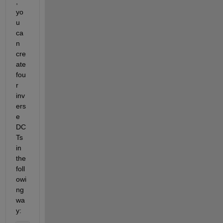
, 
yo
u 
ca
n 
cre
ate 
fou
r 
inv
ers
e 
DC
Ts 
in 
the 
foll
owi
ng 
wa
y: