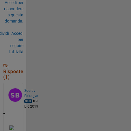
Accedi per
rispondere
a questa
domanda.
ividi
Accedi
per
seguire
l’attività
Risposte
(1)
Sourav
Bairagya
il 9
Dic 2019