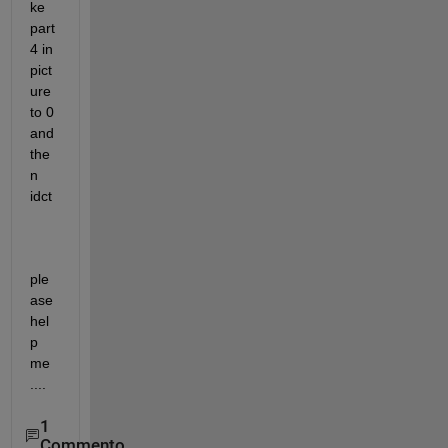
ke 
part 
4 in 
pict
ure 
to 0 
and 
the
n 
idct    
ple
ase 
hel
p 
me 
....
1
Commento