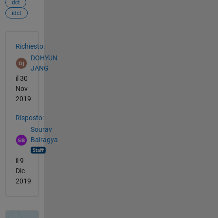
dct
idct
Vedere anche
Richiesto:
DOHYUN
JANG
il 30
Nov
2019
Risposto:
Sourav
Bairagya
il 9
Dic
2019