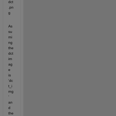
As
su
mi
ng 
the 
dct 
im
ag
e 
is 
‘dc
t_i
mg
’ 
an
d 
the 