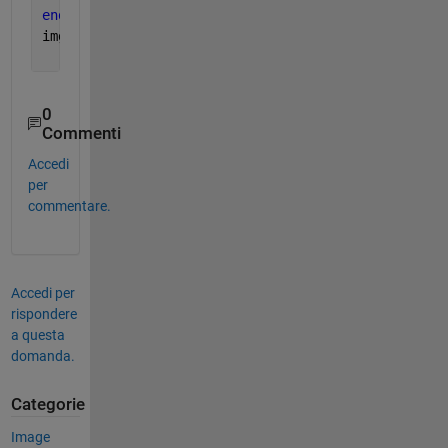
end
img4 = idct(dct4);
0
Commenti
Accedi
per
commentare.
Accedi per
rispondere
a questa
domanda.
Categorie
Image