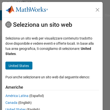
Vai al contenuto
MATLAB
Answers
ATLAB Answers
File Exchange
Cody
AI Chat Playground
Dis
Seleziona un sito web
Seleziona un sito web per visualizzare contenuto tradotto
how to
dove disponibile e vedere eventi e offerte locali. In base alla
tua area geografica, ti consigliamo di selezionare:
United
change
States
.
these
parts
United States
to 0??
Puoi anche selezionare un sito web dal seguente elenco:
DOHYUN
Americhe
JANG
América Latina
(Español)
30 Nov
2019
Canada
(English)
1
United States
(English)