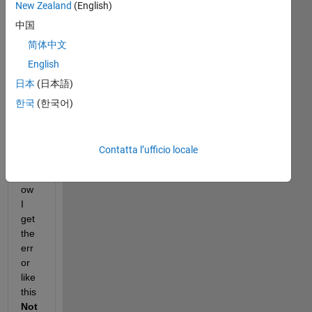
New Zealand
(English)
中国
简体中文
English
日本
(日本語)
My 
한국
(한국어)
cod
e is 
do
Contatta l’ufficio locale
wn 
bel
ow 
I 
get 
the 
err
or 
like 
this 
Not 