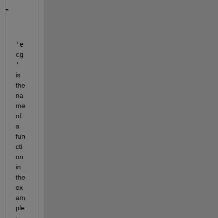
'e
cg
' 
is 
the 
na
me 
of 
a 
fun
cti
on 
in 
the 
ex
am
ple
: