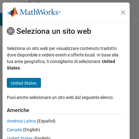
Vai al contenuto
MATLAB
Answers
ATLAB Answers
File Exchange
Cody
AI Chat Playground
Dis
Seleziona un sito web
Seleziona un sito web per visualizzare contenuto tradotto
notch filter
dove disponibile e vedere eventi e offerte locali. In base alla
tua area geografica, ti consigliamo di selezionare:
United
to remove
States
.
50Hz
fundamental
United States
frequency
Puoi anche selezionare un sito web dal seguente elenco:
and its
second (100
Americhe
Hz) and
América Latina
(Español)
third
Canada
(English)
(150Hz)
United States
(English)