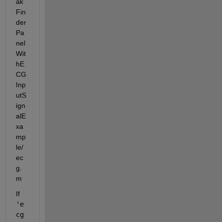
ak
Fin
der
Pa
nel
Wit
hE
CG
Inp
utS
ign
alE
xa
mp
le/
ec
g.
m
If 
'e
cg