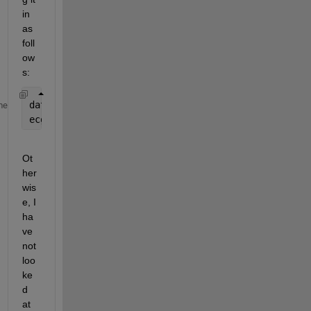
in 
as 
foll
ow
s:
data = load(
'ecg.mat'
);
me
ecg = data.ecg; 
% if the name of the variable actu
Ot
her
wis
e, I 
ha
ve 
not 
loo
ke
d 
at 