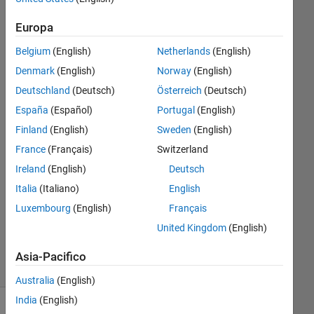
harmonics.
Europa
with using
Belgium
(English)
Netherlands
(English)
filter(),
Denmark
(English)
Norway
(English)
Deutschland
(Deutsch)
Österreich
(Deutsch)
nrgsn
España
(Español)
Portugal
(English)
11 Dic
2019
Finland
(English)
Sweden
(English)
2
France
(Français)
Switzerland
Risposte
Ireland
(English)
Deutsch
Italia
(Italiano)
English
Aggiornato
25 Ago
Luxembourg
(English)
Français
2022
United Kingdom
(English)
67
Visualizzazioni
Asia-Pacifico
(30 giorni)
Australia
(English)
India
(English)