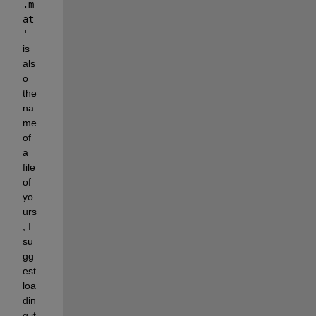
.m
at
'
is 
als
o 
the 
na
me 
of 
a 
file 
of 
yo
urs
, I 
su
gg
est 
loa
din
g it 