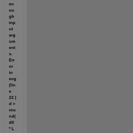
en
ou
gh 
inp
ut 
arg
um
ent
s. 
Err
or 
in 
ecg 
(lin
e 
22 ) 
d = 
rou
nd(
d0 
* L 