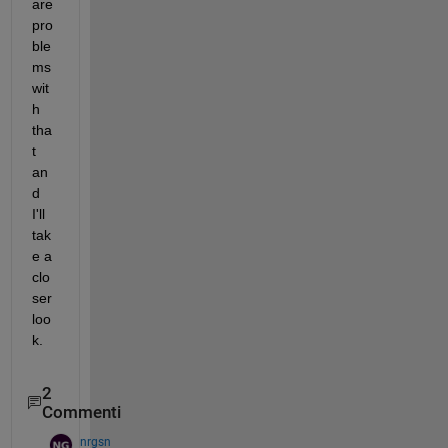
are 
pro
ble
ms 
wit
h 
tha
t 
an
d 
I'll 
tak
e a 
clo
ser 
loo
k.
2
Commenti
nrgsn