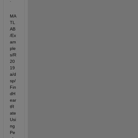
MA
TL
AB
/Ex
am
ple
s/R
20
19
a/d
sp/
Fin
dH
ear
tR
ate
Usi
ng
Pe