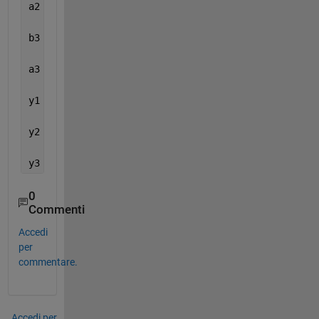
a2 =[1.0000   -0.6025    0.9504];
b3 =[0.9751    0.6027    0.9751]; 
% Notch filter wi
a3 =[1.0000    0.6025    0.9504];
y1 = filter(b1,a1,ecg); 
% First section filtering
y2 = filter(b2,a2,y1); 
% Second section filtering
y3 = filter(b3,a3,y2); 
% Third section filtering
0
Commenti
Accedi
per
commentare.
Accedi per