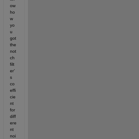
ow 
ho
w 
yo
u 
got 
the 
not
ch 
filt
er'
s 
co
effi
cie
nt 
for 
diff
ere
nt 
noi