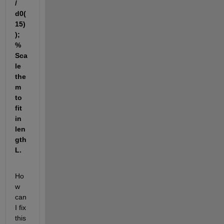
/ 
d0(
15)
); 
% 
Sca
le 
the
m 
to 
fit 
in 
len
gth 
L.
Ho
w 
can 
I fix 
this 