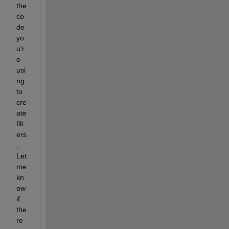
the 
co
de 
yo
u'r
e 
usi
ng 
to 
cre
ate 
filt
ers
. 
Let 
me 
kn
ow 
if 
the
re 