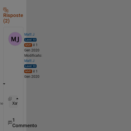
Risposte
(2)
Matt J
il 1
Gen 2020
Modificato:
Matt J
il 1
Gen 2020
Xaveraged=mean(reshape(X,100,[]));
me
1
Commento