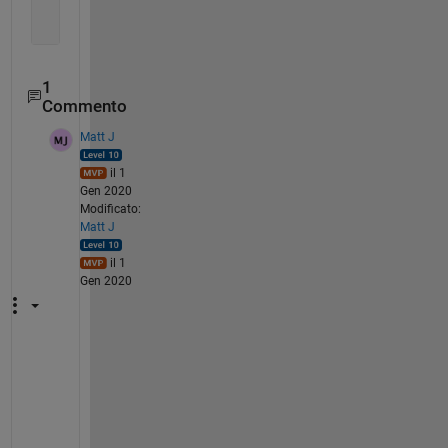
1
Commento
Matt J
il 1
Gen 2020
Modificato:
Matt J
il 1
Gen 2020
O
r
, 
i