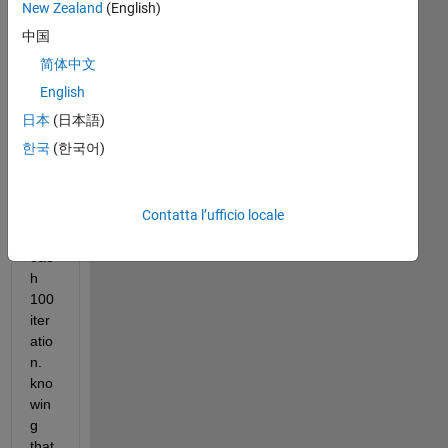
calc
New Zealand
(English)
ulat
中国
e 
简体中文
the 
tim
English
e 
日本
(日本語)
ave
한국
(한국어)
rge
d 
val
Contatta l’ufficio locale
ue 
for 
eac
h 
100 
iter
atio
n. 
kno
win
g 
that 