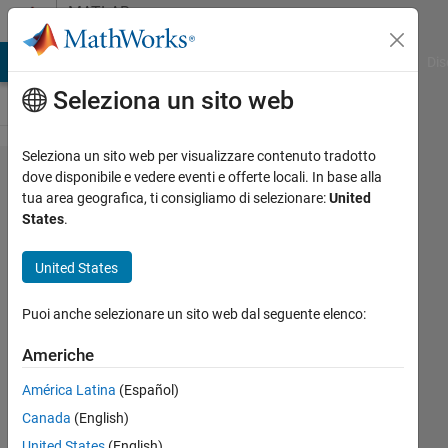
Vai al contenuto
MATLAB
Answers
ATLAB Answers
File Exchange
Cody
AI Chat Playground
Dis
Seleziona un sito web
Seleziona un sito web per visualizzare contenuto tradotto
Time
dove disponibile e vedere eventi e offerte locali. In base alla
tua area geografica, ti consigliamo di selezionare:
United
averaged
States
.
values
for each
United States
100
Puoi anche selezionare un sito web dal seguente elenco:
iteration
Americhe
m m
América Latina
(Español)
1 Gen
Canada
(English)
2020
United States
(English)