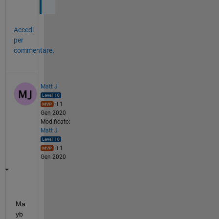
Accedi
per
commentare.
Matt J
il 1
Gen 2020
Modificato:
Matt J
il 1
Gen 2020
Ma
yb