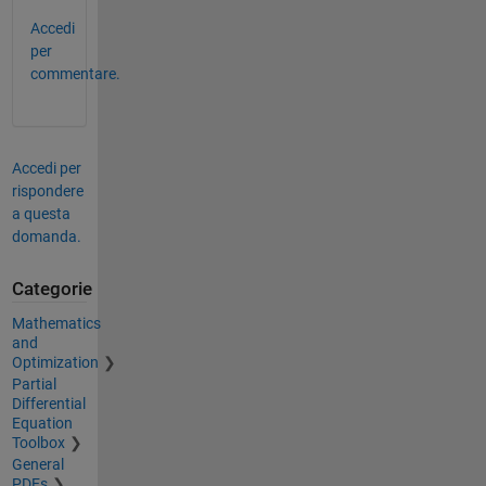
Accedi
per
commentare.
Accedi per
rispondere
a questa
domanda.
Categorie
Mathematics
and
Optimization
Partial
Differential
Equation
Toolbox
General
PDEs