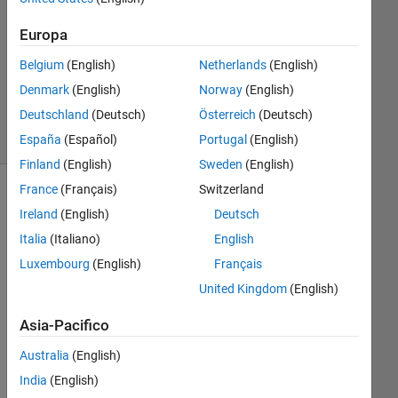
2
Risposte
Europa
Aggiornato
Belgium
(English)
Netherlands
(English)
1 Gen 2020
Denmark
(English)
Norway
(English)
5
Deutschland
(Deutsch)
Österreich
(Deutsch)
Visualizzazioni
(30 giorni)
España
(Español)
Portugal
(English)
Finland
(English)
Sweden
(English)
France
(Français)
Switzerland
Ireland
(English)
Deutsch
Italia
(Italiano)
English
Luxembourg
(English)
Français
United Kingdom
(English)
Asia-Pacifico
i 
wa
Australia
(English)
nt 
India
(English)
to 