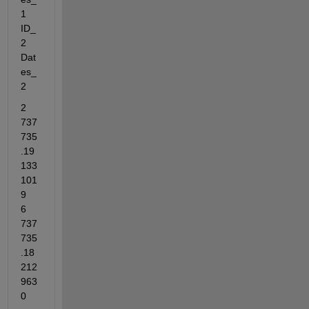
1                        
ID_
2    
Dat
es_
2
2          
737
735
.19
133
101
9       
6        
737
735
.18
212
963
0