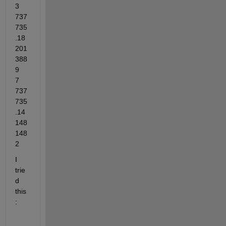
3          
737
735
.18
201
388
9       
7        
737
735
.14
148
148
2
I 
trie
d 
this
: