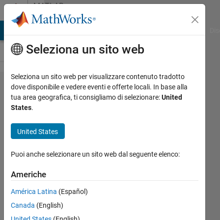
Vai al contenuto
MATLAB
Answers
ATLAB Answers
File Exchange
Cody
AI Chat Playground
Dis
Seleziona un sito web
Seleziona un sito web per visualizzare contenuto tradotto
How to
dove disponibile e vedere eventi e offerte locali. In base alla
tua area geografica, ti consigliamo di selezionare:
United
convert
States
.
datenum
to
United States
datetime
Puoi anche selezionare un sito web dal seguente elenco:
in a
MATLAB
Americhe
Table
América Latina
(Español)
Canada
(English)
Shambhavi
United States
(English)