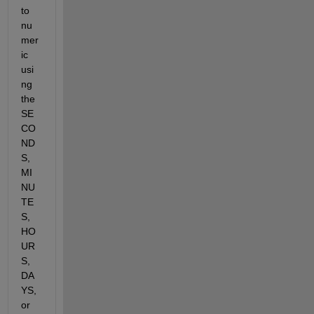
to 
nu
mer
ic 
usi
ng 
the 
SE
CO
ND
S, 
MI
NU
TE
S, 
HO
UR
S, 
DA
YS, 
or 