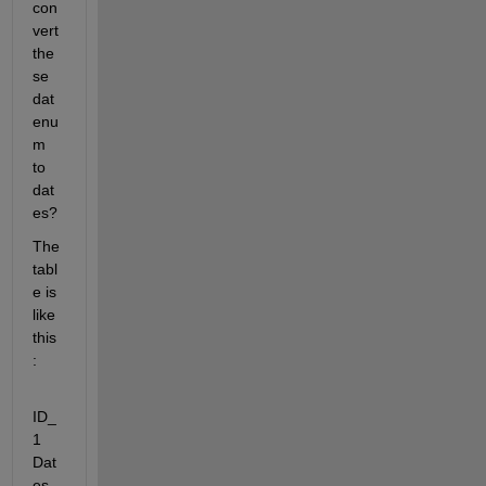
con
vert 
the
se 
dat
enu
m 
to 
dat
es?
The 
tabl
e is 
like 
this
:
ID_
1    
Dat
es_