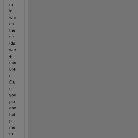
m 
in 
whi
ch 
the
se 
Ids 
wer
e 
occ
ure
d. 
Ca
n 
you 
ple
ase 
hel
p 
me 
to 