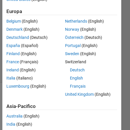
Adhikari
20 Gen
Europa
2020
Belgium
(English)
Netherlands
(English)
2
Risposte
Denmark
(English)
Norway
(English)
Deutschland
(Deutsch)
Österreich
(Deutsch)
Aggiornato
España
(Español)
Portugal
(English)
20 Gen
Finland
(English)
Sweden
(English)
2020
22
France
(Français)
Switzerland
Visualizzazioni
Ireland
(English)
Deutsch
(30 giorni)
Italia
(Italiano)
English
Luxembourg
(English)
Français
United Kingdom
(English)
Asia-Pacifico
Australia
(English)
India
(English)