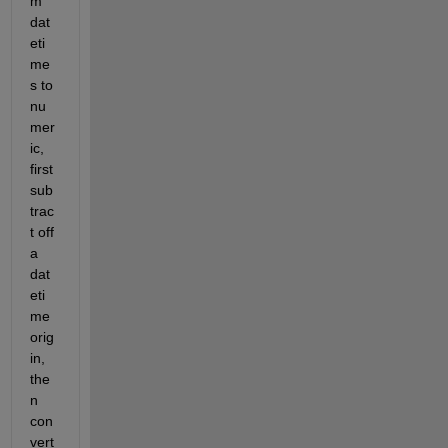
m 
dat
eti
me
s to 
nu
mer
ic, 
first 
sub
trac
t off 
a 
dat
eti
me 
orig
in, 
the
n 
con
vert 