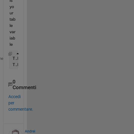
is 
yo
ur 
tab
le 
var
iab
le
T.Dates_1 = datetime(T.Dates_1, 
'ConvertFrom'
, 
'da
me
T.Dates_2 = datetime(T.Dates_2, 
'ConvertFrom'
, 
'da
0
Commenti
Accedi
per
commentare.
Andrei