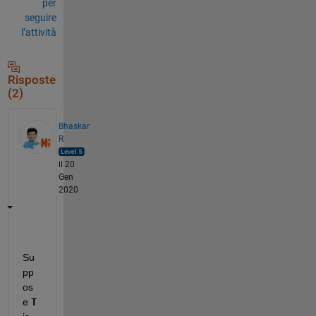
per
seguire
l’attività
Risposte
(2)
Bhaskar
R
il 20
Gen
2020
Su
pp
os
e 
T