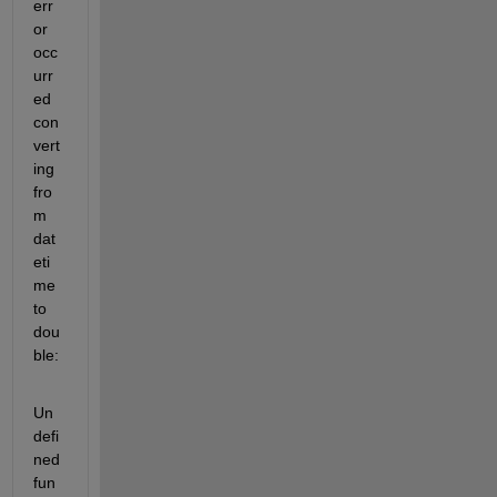
err
or 
occ
urr
ed 
con
vert
ing 
fro
m 
dat
eti
me 
to 
dou
ble:
Un
defi
ned 
fun