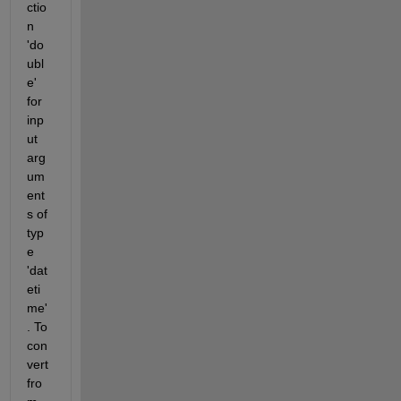
ctio
n 
'do
ubl
e' 
for 
inp
ut 
arg
um
ent
s of 
typ
e 
'dat
eti
me'
. To 
con
vert 
fro