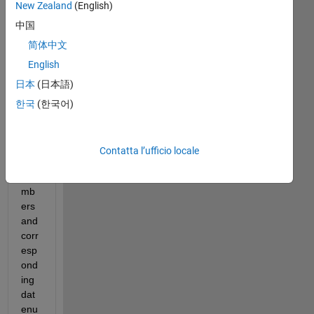
New Zealand
(English)
中国
Hell
o, I 
简体中文
hav
English
e a 
日本
(日本語)
tabl
e 
한국
(한국어)
with 
list 
Ids 
Contatta l’ufficio locale
in 
nu
mb
ers 
and 
corr
esp
ond
ing 
dat
enu