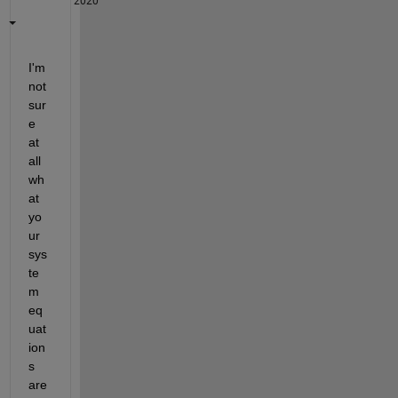
2020
I'm 
not 
sur
e 
at 
all 
wh
at 
yo
ur 
sys
te
m 
eq
uat
ion
s 
are