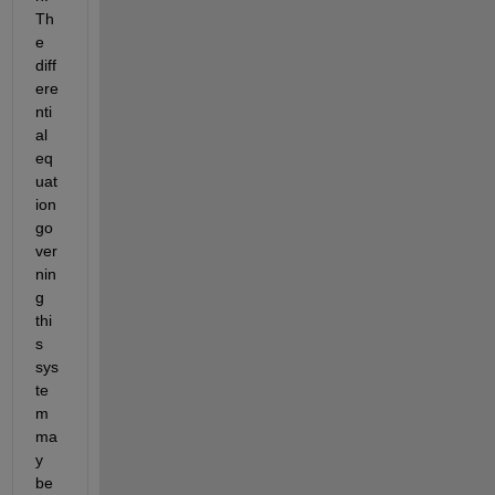
Th
e 
diff
ere
nti
al 
eq
uat
ion 
go
ver
nin
g 
thi
s 
sys
te
m 
ma
y 
be 