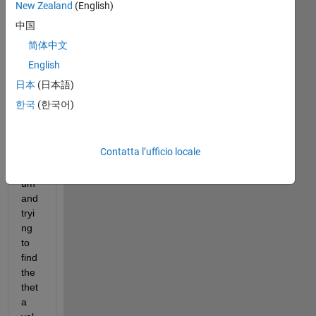
New Zealand
(English)
中国
I 
简体中文
am 
sim
English
ulat
日本
(日本語)
ing 
한국
(한국어)
a 
sim
ple 
Contatta l’ufficio locale
pen
dul
um 
and 
tryi
ng 
to 
find 
the 
thet
a 