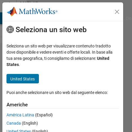
Vai al contenuto
MATLAB
Answers
ATLAB Answers
File Exchange
Cody
AI Chat Playground
Dis
Seleziona un sito web
Seleziona un sito web per visualizzare contenuto tradotto
How to
dove disponibile e vedere eventi e offerte locali. In base alla
tua area geografica, ti consigliamo di selezionare:
United
find theta
States
.
and theta
dot in a
United States
simple
Puoi anche selezionare un sito web dal seguente elenco:
pendulum
simulation
Americhe
in
América Latina
(Español)
MATLAB.
Canada
(English)
United States
(English)