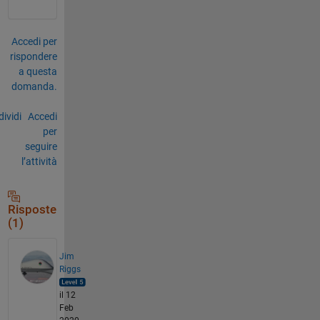
Accedi per
rispondere
a questa
domanda.
ividi
Accedi
per
seguire
l’attività
Risposte
(1)
Jim
Riggs
il 12
Feb