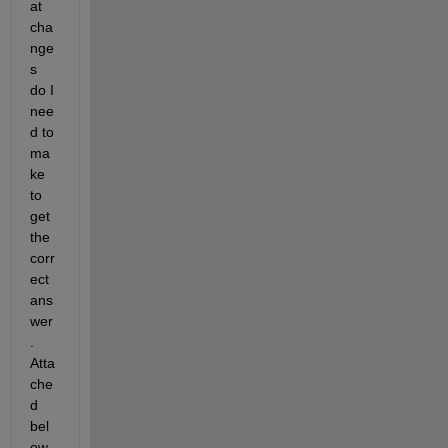
at 
cha
nge
s 
do I 
nee
d to 
ma
ke 
to 
get 
the 
corr
ect 
ans
wer
.  
Atta
che
d 
bel
ow 