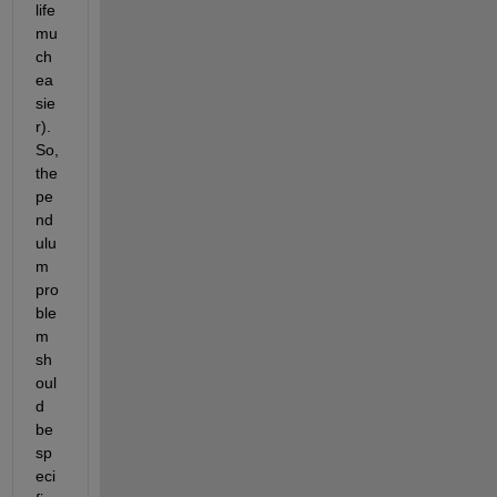
life 
mu
ch 
ea
sie
r).  
So, 
the 
pe
nd
ulu
m 
pro
ble
m 
sh
oul
d 
be 
sp
eci