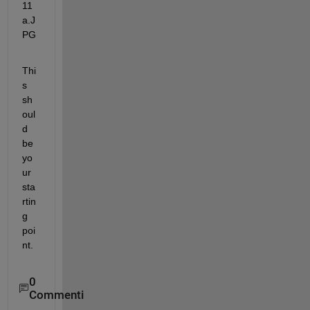
Thi
s 
sh
oul
d 
be 
yo
ur 
sta
rtin
g 
poi
nt.
0
Commenti