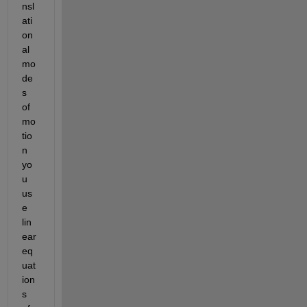
nsl
ati
on
al 
mo
de
s 
of 
mo
tio
n 
yo
u 
us
e 
lin
ear 
eq
uat
ion
s 