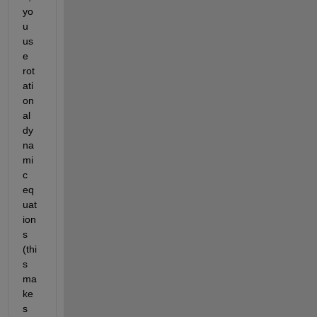
yo
u 
us
e 
rot
ati
on
al 
dy
na
mi
c 
eq
uat
ion
s 
(thi
s 
ma
ke
s 