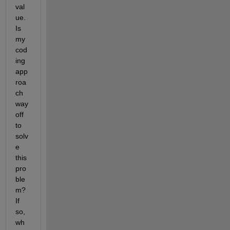
val
ue. 
Is 
my 
cod
ing 
app
roa
ch 
way 
off 
to 
solv
e 
this 
pro
ble
m? 
If 
so, 
wh