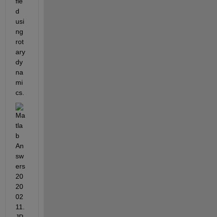
fie
d 
usi
ng 
rot
ary 
dy
na
mi
cs.