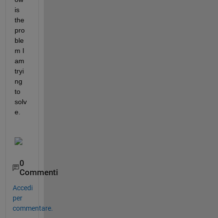
is 
the 
pro
ble
m I 
am 
tryi
ng 
to 
solv
e. 
0
Commenti
Accedi
per
commentare.