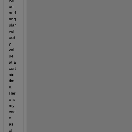
val
ue 
and 
ang
ular 
vel
ocit
y 
val
ue 
at a 
cert
ain 
tim
e. 
Her
e is 
my 
cod
e 
as 
of 