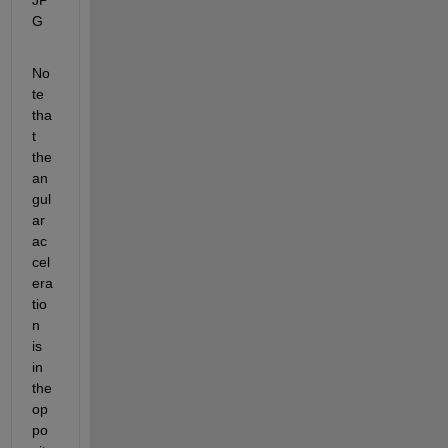
No
te 
tha
t 
the 
an
gul
ar 
ac
cel
era
tio
n 
is 
in 
the 
op
po