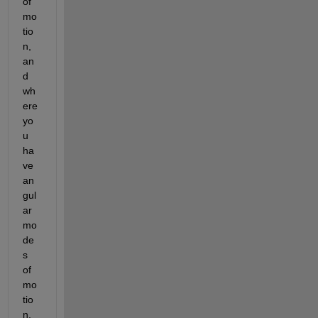
of 
mo
tio
n, 
an
d 
wh
ere 
yo
u 
ha
ve 
an
gul
ar 
mo
de
s 
of 
mo
tio
n, 