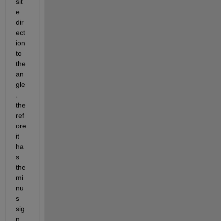
sit
e 
dir
ect
ion 
to 
the 
an
gle
, 
the
ref
ore 
it 
ha
s 
the 
mi
nu
s 
sig
n.  