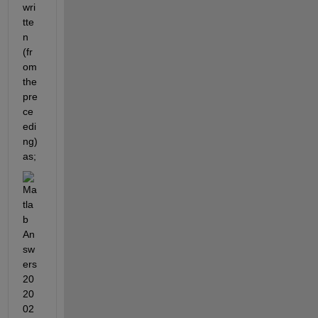
wri
tte
n 
(fr
om 
the 
pre
ce
edi
ng) 
as;