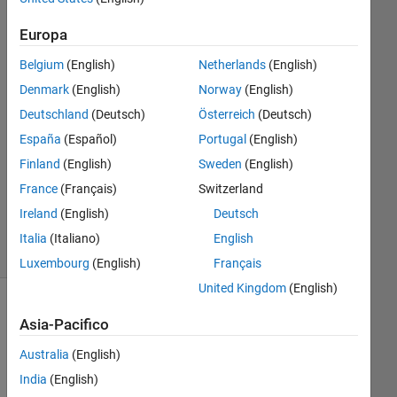
Ryan
Europa
Bowman
11 Feb
Belgium
(English)
Netherlands
(English)
2020
Denmark
(English)
Norway
(English)
1
Deutschland
(Deutsch)
Österreich
(Deutsch)
Risposta
España
(Español)
Portugal
(English)
Aggiornato
Finland
(English)
Sweden
(English)
12 Feb
France
(Français)
Switzerland
2020
276
Ireland
(English)
Deutsch
Visualizzazioni
Italia
(Italiano)
English
(30 giorni)
Luxembourg
(English)
Français
United Kingdom
(English)
Asia-Pacifico
Australia
(English)
India
(English)