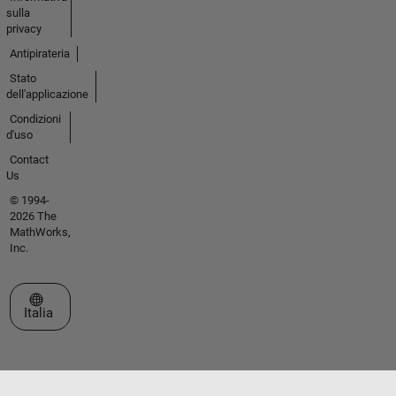
sulla
privacy
Antipirateria
Stato
dell'applicazione
Condizioni
d'uso
Contact
Us
© 1994-
2026 The
MathWorks,
Inc.
Seleziona un sito web
Italia