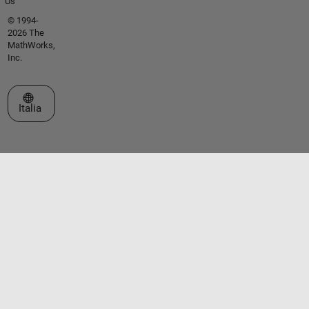
Us
© 1994-
2026 The
MathWorks,
Inc.
Seleziona un sito web
Italia