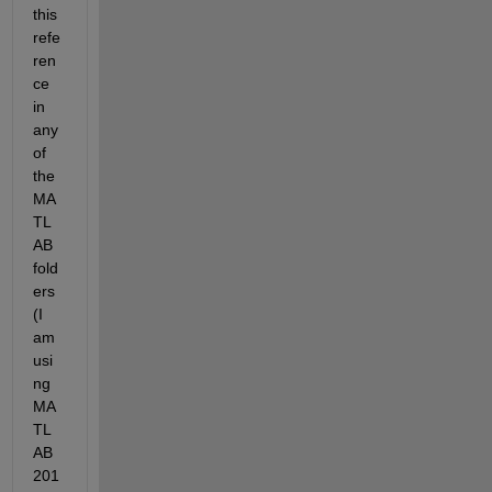
this 
refe
ren
ce 
in 
any 
of 
the 
MA
TL
AB 
fold
ers 
(I 
am 
usi
ng 
MA
TL
AB 
201