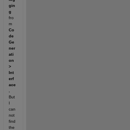
gin
g 
fro
m 
Co
de 
Ge
ner
ati
on 
> 
Int
erf
ace
. 
But 
I 
can
not 
find 
the 