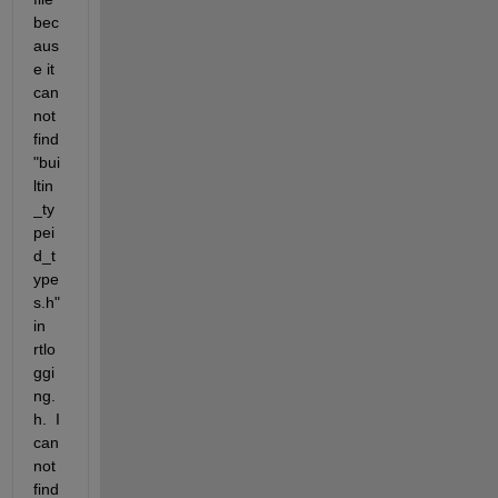
bec
aus
e it 
can
not 
find 
"bui
ltin
_ty
pei
d_t
ype
s.h" 
in 
rtlo
ggi
ng.
h.  I 
can
not 
find 