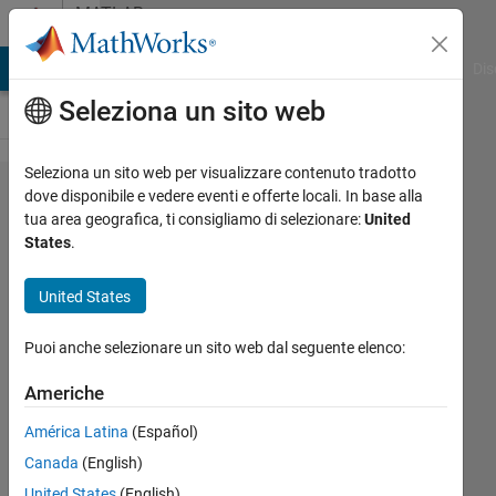
Vai al contenuto
MATLAB
Answers
ATLAB Answers
File Exchange
Cody
AI Chat Playground
Dis
Seleziona un sito web
Seleziona un sito web per visualizzare contenuto tradotto
There is
dove disponibile e vedere eventi e offerte locali. In base alla
tua area geografica, ti consigliamo di selezionare:
United
no
States
.
Interface
tab in
United States
Code
Puoi anche selezionare un sito web dal seguente elenco:
Generation
(r2017b)
Americhe
América Latina
(Español)
Aditya
Canada
(English)
Kamath
United States
(English)