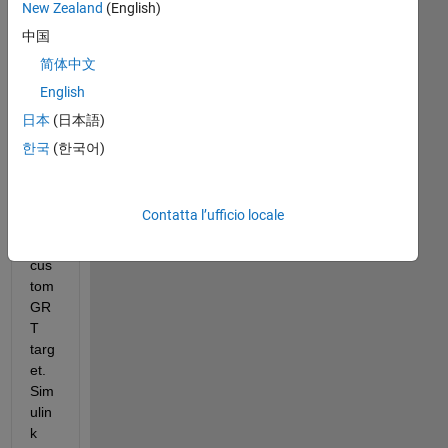
New Zealand
(English)
am 
tryi
中国
ng 
简体中文
to 
English
gen
erat
日本
(日本語)
e a 
한국
(한국어)
dll 
file 
usi
Contatta l’ufficio locale
ng 
a 
cus
tom 
GR
T 
targ
et. 
Sim
ulin
k 