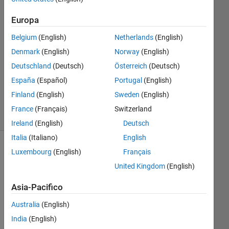
14 Feb
2020
Europa
1
Risposta
Belgium
(English)
Netherlands
(English)
Denmark
(English)
Norway
(English)
Aggiornato
Deutschland
(Deutsch)
Österreich
(Deutsch)
30 Dic
España
(Español)
Portugal
(English)
2020
14
Finland
(English)
Sweden
(English)
Visualizzazioni
France
(Français)
Switzerland
(30 giorni)
Ireland
(English)
Deutsch
Italia
(Italiano)
English
Luxembourg
(English)
Français
United Kingdom
(English)
Asia-Pacifico
Australia
(English)
India
(English)
I 