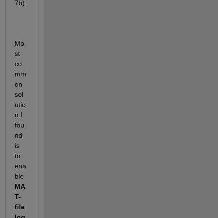
7b).
Mo
st 
co
mm
on 
sol
utio
n I 
fou
nd 
is 
to 
ena
ble 
MA
T-
file 
log