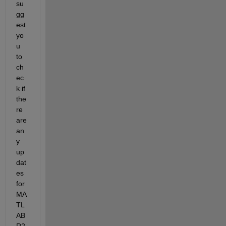
su
gg
est 
yo
u 
to 
ch
ec
k if 
the
re 
are 
an
y 
up
dat
es 
for 
MA
TL
AB 
R2