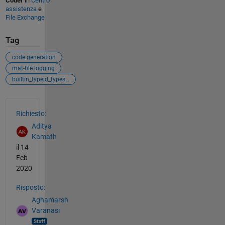
Coder
in
Centro
assistenza
e
File Exchange
Tag
code generation
mat-file logging
builtin_typeid_types.h
Vedere anche
Richiesto:
Aditya
Kamath
il 14
Feb
2020
Risposto:
Aghamarsh
Varanasi