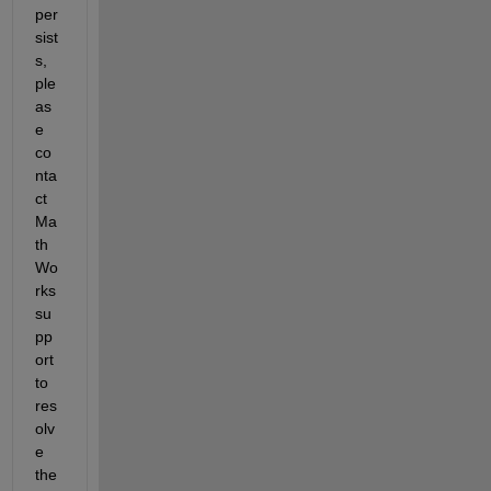
per
sist
s, 
ple
as
e 
co
nta
ct 
Ma
th
Wo
rks 
su
pp
ort 
to 
res
olv
e 
the 