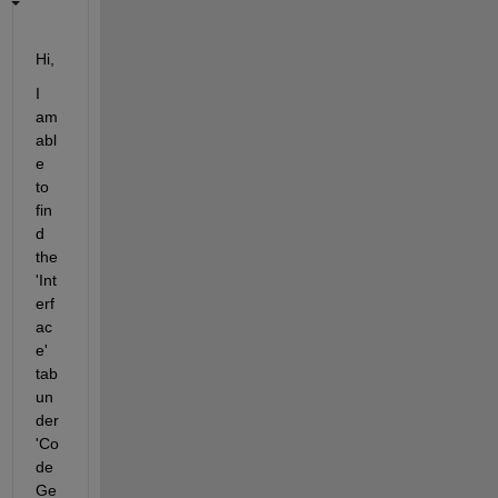
Hi,
I 
am 
abl
e 
to 
fin
d 
the 
'Int
erf
ac
e' 
tab 
un
der 
'Co
de 
Ge