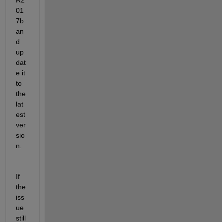
01
7b 
an
d 
up
dat
e it 
to 
the 
lat
est 
ver
sio
n.
If 
the 
iss
ue 
still 