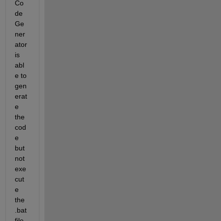
Co
de 
Ge
ner
ator 
is 
abl
e to 
gen
erat
e 
the 
cod
e 
but 
not 
exe
cut
e 
the 
.bat 
file 