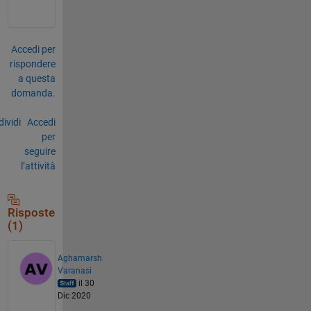
Accedi per
rispondere
a questa
domanda.
ividi
Accedi
per
seguire
l’attività
Risposte
(1)
Aghamarsh
Varanasi
il 30
Dic 2020