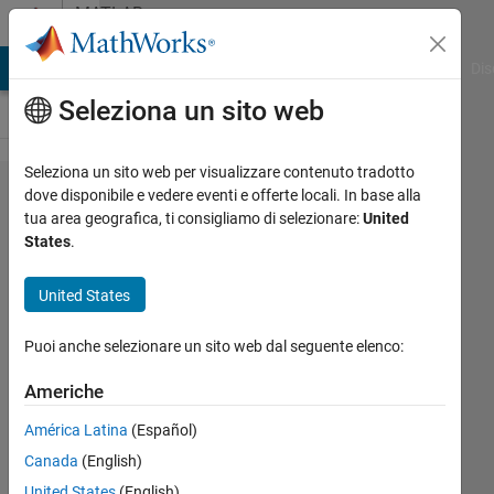
Vai al contenuto
MATLAB
Answers
ATLAB Answers
File Exchange
Cody
AI Chat Playground
Dis
Seleziona un sito web
Seleziona un sito web per visualizzare contenuto tradotto
object
dove disponibile e vedere eventi e offerte locali. In base alla
tua area geografica, ti consigliamo di selezionare:
United
classes
States
.
classification
layer must be
United States
equal in the
Puoi anche selezionare un sito web dal seguente elenco:
input
trainingData
Americhe
plus 1 for the
América Latina
(Español)
"Background"
Canada
(English)
class
United States
(English)