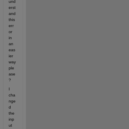
und
erst
and 
this 
err
or 
in 
an 
eas
ier 
way 
ple
ase
?
I 
cha
nge
d 
the 
inp
ut 