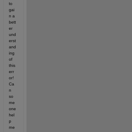
to 
gai
n a 
bett
er 
und
erst
and
ing 
of 
this 
err
or! 
Ca
n 
so
me 
one 
hel
p 
me 