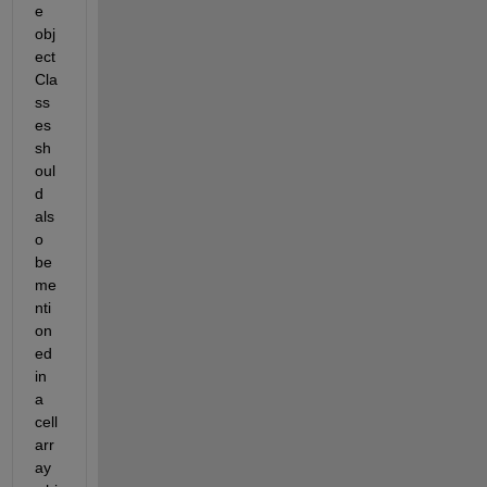
e
obj
ect
Cla
ss
es
sh
oul
d 
als
o 
be 
me
nti
on
ed 
in 
a 
cell 
arr
ay 