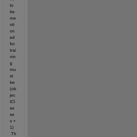
to 
be 
me
nti
on
ed 
for 
trai
nin
g 
mu
st 
be
(
ob
jec
tCl
as
se
s
+ 
1
)
.Th