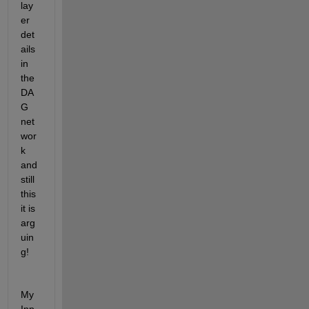
lay
er 
det
ails 
in 
the 
DA
G 
net
wor
k 
and 
still 
this 
it is 
arg
uin
g!
My 