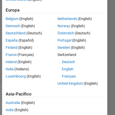
Europa
Matpar
18 Feb
Belgium
(English)
Netherlands
(English)
2020
Denmark
(English)
Norway
(English)
1
Deutschland
(Deutsch)
Österreich
(Deutsch)
Risposta
España
(Español)
Portugal
(English)
Aggiornato
Finland
(English)
Sweden
(English)
21 Feb
France
(Français)
Switzerland
2020
Ireland
(English)
Deutsch
13
Italia
(Italiano)
English
Visualizzazioni
(30 giorni)
Luxembourg
(English)
Français
United Kingdom
(English)
Asia-Pacifico
Australia
(English)
India
(English)