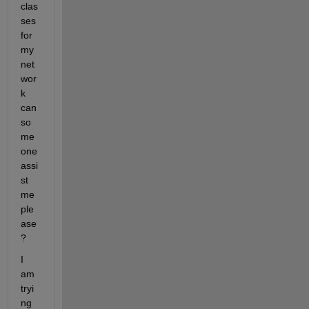
clas
ses 
for 
my 
net
wor
k 
can 
so
me
one 
assi
st 
me 
ple
ase
?
I 
am 
tryi
ng 