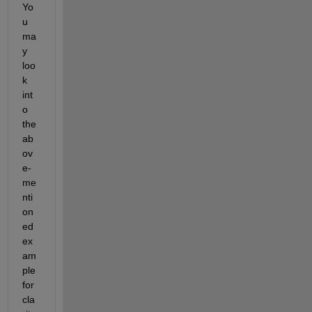
Yo
u 
ma
y
loo
k 
int
o
the
ab
ov
e-
me
nti
on
ed 
ex
am
ple 
for 
cla