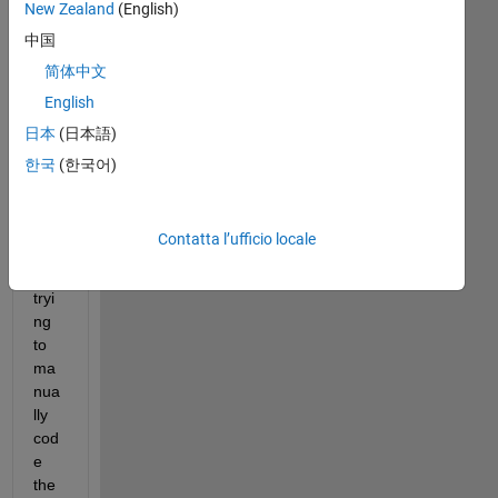
New Zealand
(English)
中国
Hi 
简体中文
All 
English
Mat
日本
(日本語)
lab 
folk
한국
(한국어)
,
Contatta l’ufficio locale
I 
am 
tryi
ng 
to 
ma
nua
lly 
cod
e 
the 