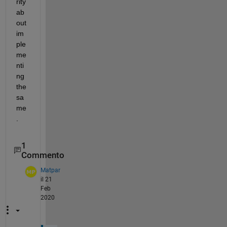
rity 
ab
out 
im
ple
me
nti
ng 
the 
sa
me
.
1
Commento
Matpar
il 21
Feb
2020