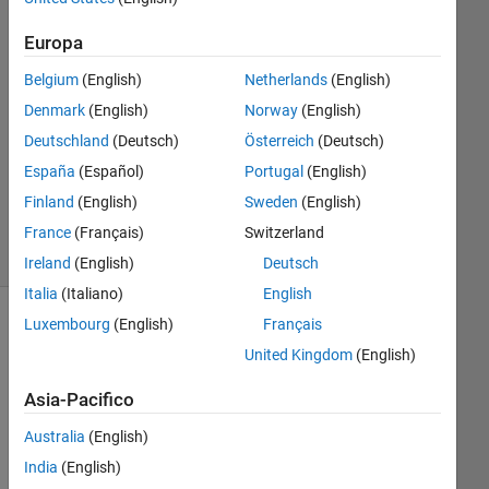
keenan
15 Ott
Europa
2012
Belgium
(English)
Netherlands
(English)
1
Risposta
Denmark
(English)
Norway
(English)
Deutschland
(Deutsch)
Österreich
(Deutsch)
Risposta
España
(Español)
Portugal
(English)
accettata
Finland
(English)
Sweden
(English)
27
Visualizzazioni
France
(Français)
Switzerland
(30 giorni)
Ireland
(English)
Deutsch
Italia
(Italiano)
English
Luxembourg
(English)
Français
United Kingdom
(English)
Asia-Pacifico
Australia
(English)
India
(English)