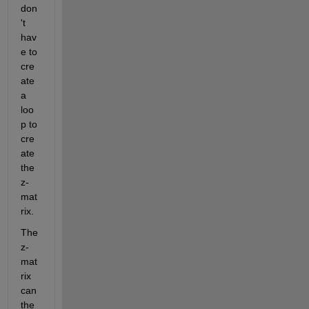
don
't 
hav
e to 
cre
ate 
a 
loo
p to 
cre
ate 
the 
z-
mat
rix.
The 
z-
mat
rix 
can 
the