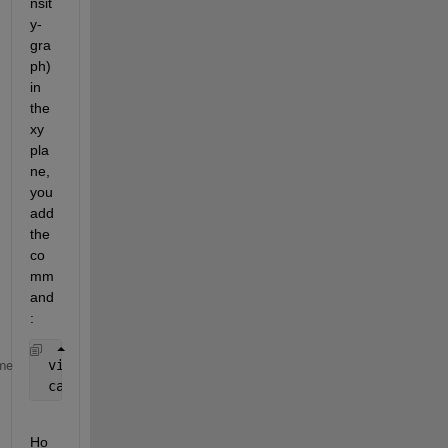
nsit
y-
gra
ph) 
in 
the 
xy 
pla
ne, 
you 
add 
the 
co
mm
and
:
 view(0,90) 
% Shows graph from top-view
me
 camva(7)  
% Camera viewing angle. Alter to increas
Ho