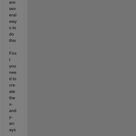
are 
sev
eral 
way
s to 
do 
this
. 
Firs
t 
you 
nee
d to 
cre
ate 
the 
x- 
and 
y- 
arr
ays
. 