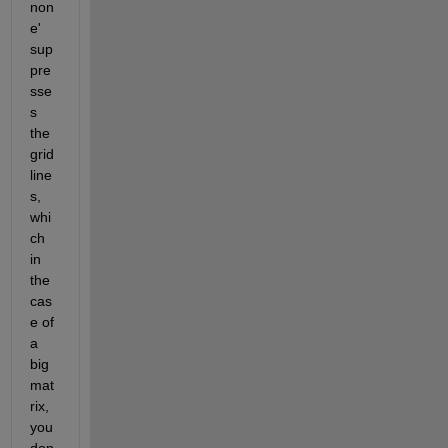
non
e' 
sup
pre
sse
s 
the 
grid
line
s, 
whi
ch 
in 
the 
cas
e of 
a 
big 
mat
rix, 
you 
don