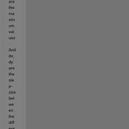
are 
the 
ma
xim
um 
val
ues
. 
And 
dx, 
dy 
are 
the 
ste
p-
size 
bet
we
en 
the 
diff
ere