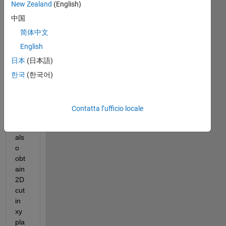
New Zealand
(English)
Ne
中国
ed 
to 
简体中文
plot 
English
x^2
日本
(日本語)
+y^
2=z
한국
(한국어)
^2; 
plot 
in 
Contatta l’ufficio locale
3D 
; 
als
o 
obt
ain 
2D 
cut 
in 
xy 
pla