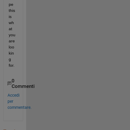
pe 
this 
is 
wh
at 
you 
are 
loo
kin
g 
for.
0
Commenti
Accedi
per
commentare.