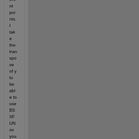
nt 
poi
nts. 
I 
tak
e 
the 
tran
spo
se 
of y 
to 
be 
abl
e to 
use 
BS
XF
UN 
so 
you 