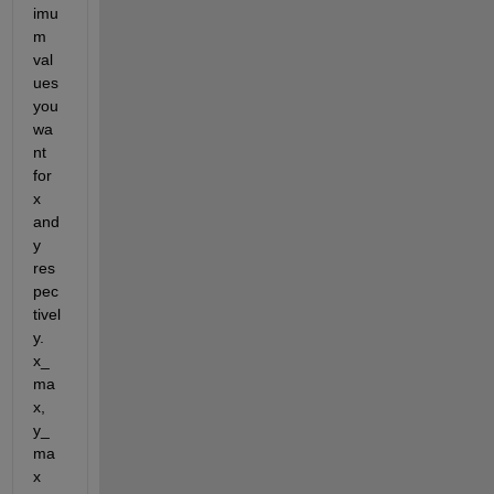
imu
m 
val
ues 
you 
wa
nt 
for 
x 
and 
y 
res
pec
tivel
y. 
x_
ma
x, 
y_
ma
x 