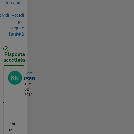
domanda.
ividi
Accedi
per
seguire
l’attività
Risposta
accettata
Björn
il 15
Ott
2012
The
re 