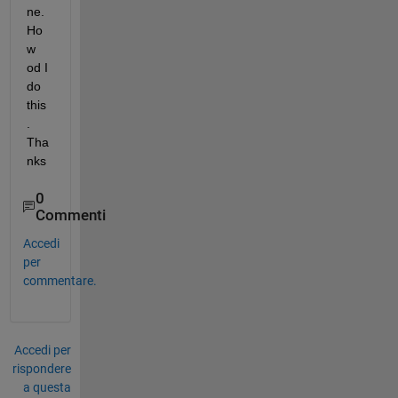
ne. 
Ho
w 
od I 
do 
this
. 
Tha
nks
0
Commenti
Accedi
per
commentare.
Accedi per
rispondere
a questa