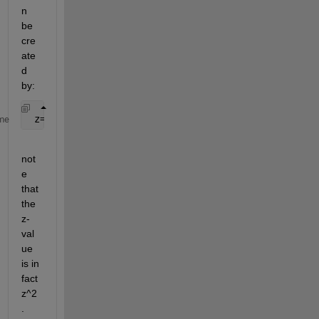
n 
be 
cre
ate
d 
by:
 z=bsxfun(@plus,x.^2,y.^2)
me
not
e 
that 
the 
z-
val
ue 
is in 
fact 
z^2
.