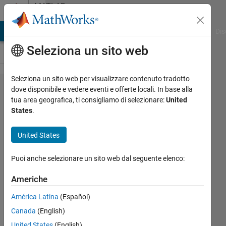
Vai al contenuto
MATLAB
Answers
ATLAB Answers
File Exchange
Cody
AI Chat Playground
Dis
Seleziona un sito web
Seleziona un sito web per visualizzare contenuto tradotto
Need to plot
dove disponibile e vedere eventi e offerte locali. In base alla
tua area geografica, ti consigliamo di selezionare:
United
x^2+y^2=z^2;
States
.
plot in 3D ;
also obtain
United States
2D cut in xy
Puoi anche selezionare un sito web dal seguente elenco:
plane. How
od I do this.
Americhe
Thanks
América Latina
(Español)
Canada
(English)
David
United States
(English)