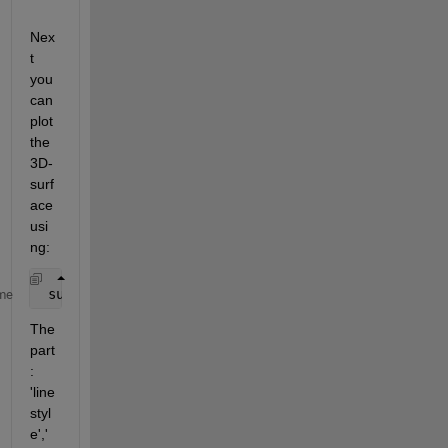
Nex
t 
you 
can 
plot 
the 
3D-
surf
ace 
usi
ng:
 surf(x,y,z,
'linestyle'
,
'none'
)
me
The 
part
: 
'line
styl
e','