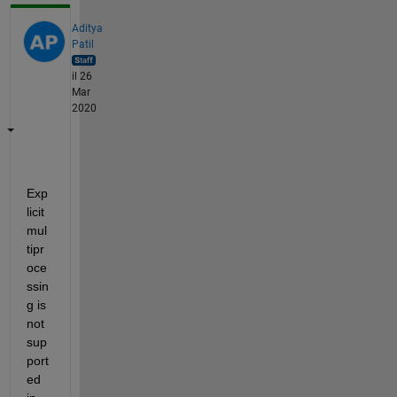
Aditya
Patil
il 26
Mar
2020
Exp
licit 
mul
tipr
oce
ssin
g is 
not 
sup
port
ed 