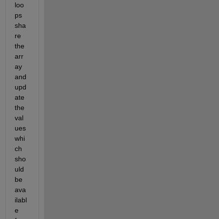
loo
ps 
sha
re 
the 
arr
ay 
and 
upd
ate 
the 
val
ues 
whi
ch 
sho
uld 
be 
ava
ilabl
e 