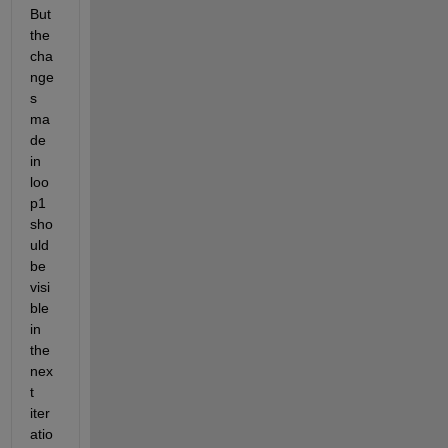
But 
the 
cha
nge
s 
ma
de 
in 
loo
p1 
sho
uld 
be 
visi
ble 
in 
the 
nex
t 
iter
atio