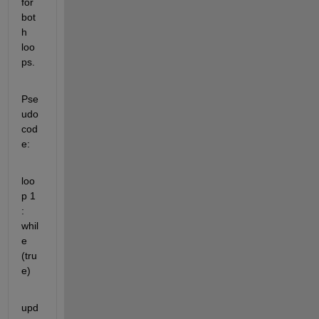
for 
bot
h 
loo
ps.
Pse
udo 
cod
e:
loo
p 1 
: 
whil
e 
(tru
e)
upd