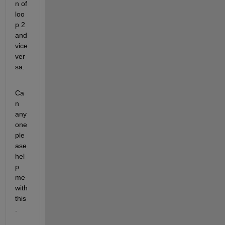
n of 
loo
p 2 
and 
vice 
ver
sa.
Ca
n 
any
one 
ple
ase 
hel
p 
me 
with 
this
.