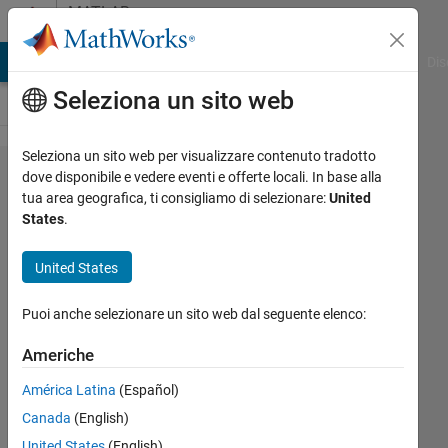
Vai al contenuto
MATLAB
Answers
ATLAB Answers
File Exchange
Cody
AI Chat Playground
Dis
Seleziona un sito web
Seleziona un sito web per visualizzare contenuto tradotto
How to
dove disponibile e vedere eventi e offerte locali. In base alla
tua area geografica, ti consigliamo di selezionare:
United
run two
States
.
parallel
loops
United States
which
Puoi anche selezionare un sito web dal seguente elenco:
share
variables?
Americhe
América Latina
(Español)
ROSHITH
Canada
(English)
SEBASTIAN
United States
(English)