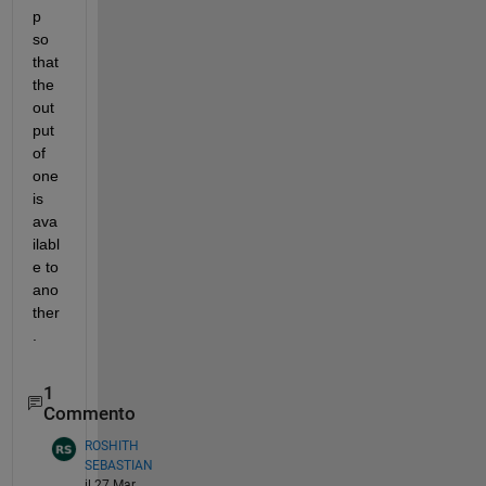
p 
so 
that 
the 
out
put 
of 
one 
is 
ava
ilabl
e to 
ano
ther
. 
1
Commento
ROSHITH
SEBASTIAN
il 27 Mar