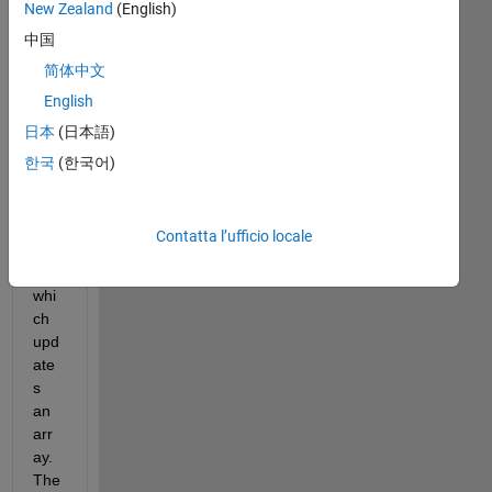
New Zealand
(English)
中国
I 
简体中文
hav
English
e to 
日本
(日本語)
run 
two 
한국
(한국어)
loo
ps 
in 
Contatta l’ufficio locale
par
allel 
whi
ch 
upd
ate
s 
an 
arr
ay. 
The 