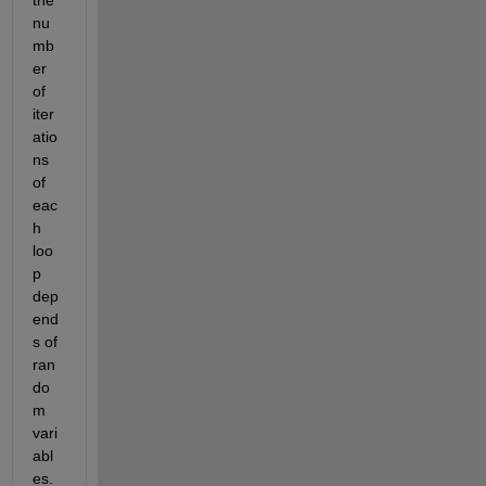
the 
nu
mb
er 
of 
iter
atio
ns 
of 
eac
h 
loo
p 
dep
end
s of 
ran
do
m 
vari
abl
es. 