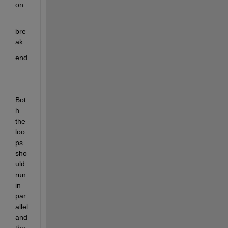
on
bre
ak
end
Bot
h 
the 
loo
ps 
sho
uld 
run 
in 
par
allel 
and 