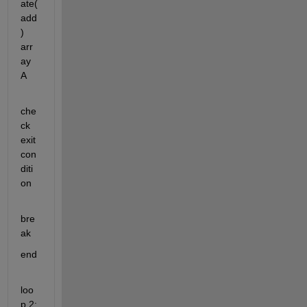
ate(
add
) 
arr
ay 
A
che
ck 
exit 
con
diti
on
bre
ak
end
loo
p 2: 