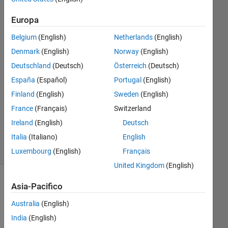
23 Mar
2020
Europa
1
Risposta
Belgium
(English)
Netherlands
(English)
Denmark
(English)
Norway
(English)
Risposta
Deutschland
(Deutsch)
Österreich
(Deutsch)
accettata
España
(Español)
Portugal
(English)
Aggiornato
Finland
(English)
Sweden
(English)
27 Mar
France
(Français)
Switzerland
2020
Ireland
(English)
Deutsch
8
Italia
(Italiano)
English
Visualizzazioni
(30 giorni)
Luxembourg
(English)
Français
United Kingdom
(English)
Asia-Pacifico
Australia
(English)
India
(English)