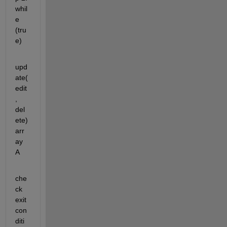
whil
e 
(tru
e)
upd
ate(
edit
, 
del
ete) 
arr
ay 
A
che
ck 
exit 
con
diti