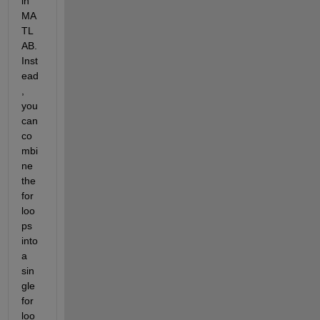
in 
MA
TL
AB. 
Inst
ead
, 
you 
can 
co
mbi
ne 
the 
for 
loo
ps 
into 
a 
sin
gle 
for 
loo