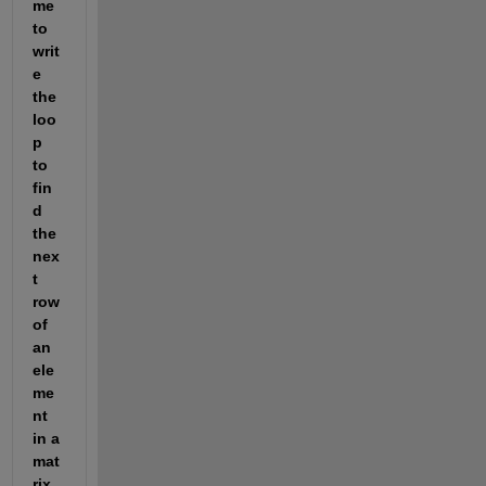
me 
to 
writ
e 
the 
loo
p 
to 
fin
d 
the 
nex
t 
row 
of 
an 
ele
me
nt 
in a 
mat
rix 