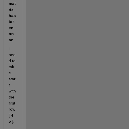
mat
rix 
has 
tak
en 
on
ce
i 
nee
d to 
tak
e 
star
t 
with 
the 
first 
row 
[ 4 
5 ],