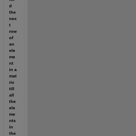
d 
the 
nex
t 
row 
of 
an 
ele
me
nt 
in a 
mat
rix 
till 
all 
the 
ele
me
nts 
in 
the 