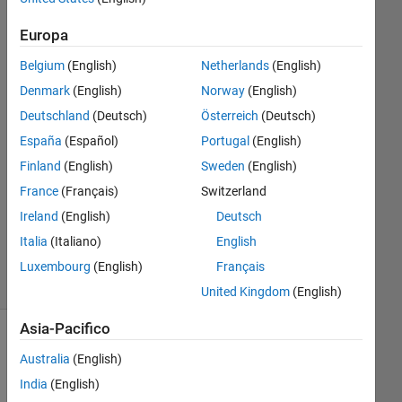
25 Mar
Europa
2020
1
Belgium
(English)
Netherlands
(English)
Risposta
Denmark
(English)
Norway
(English)
Deutschland
(Deutsch)
Österreich
(Deutsch)
Risposta
España
(Español)
Portugal
(English)
accettata
Finland
(English)
Sweden
(English)
Aggiornato
France
(Français)
Switzerland
25 Mar
Ireland
(English)
Deutsch
2020
Italia
(Italiano)
English
5
Visualizzazioni
Luxembourg
(English)
Français
(30 giorni)
United Kingdom
(English)
Asia-Pacifico
Australia
(English)
India
(English)