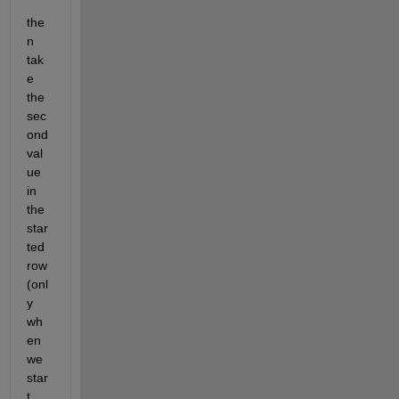
the
n 
tak
e 
the 
sec
ond 
val
ue 
in 
the 
star
ted 
row 
(onl
y 
wh
en 
we 
star
t 