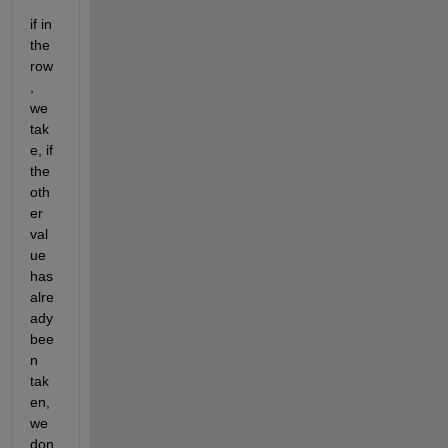
if in 
the 
row
, 
we 
tak
e, if 
the 
oth
er 
val
ue 
has 
alre
ady 
bee
n 
tak
en, 
we 
don