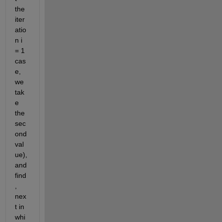
the 
iter
atio
n i 
= 1 
cas
e, 
we 
tak
e 
the 
sec
ond 
val
ue), 
and 
find
, 
nex
t in 
whi