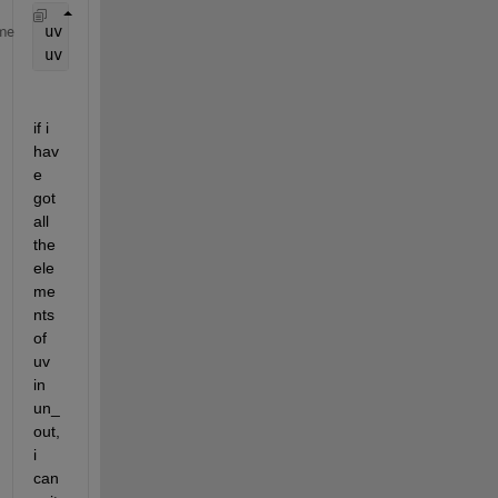
uv = unique(v);
me
uv = [ 1 2 3 4 5 6 7 8 9 10]
if i 
hav
e 
got 
all 
the 
ele
me
nts 
of 
uv 
in 
un_
out, 
i 
can 