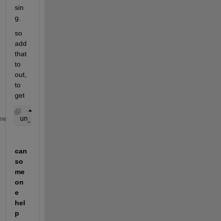
sin
g.
so 
add 
that 
to 
out, 
to 
get
un_out = {  [4 5 7 9 8 10]  [ 1 2 6 ]  [ 3 ]} 
% fin
me
can 
so
me
on
e 
hel
p 