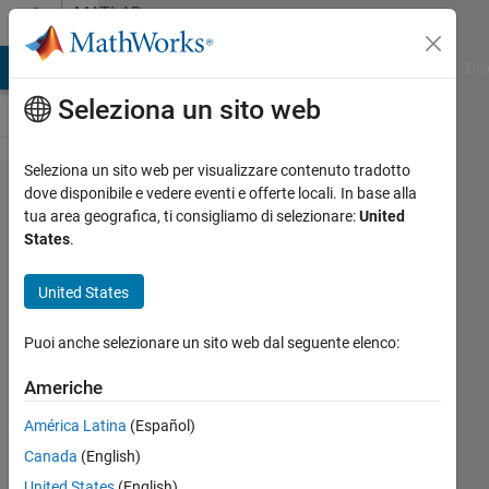
Vai al contenuto
MATLAB
Answers
ATLAB Answers
File Exchange
Cody
AI Chat Playground
Dis
Seleziona un sito web
Seleziona un sito web per visualizzare contenuto tradotto
find the
dove disponibile e vedere eventi e offerte locali. In base alla
tua area geografica, ti consigliamo di selezionare:
United
next
States
.
row of
an
United States
element
Puoi anche selezionare un sito web dal seguente elenco:
in a
matrix
Americhe
América Latina
(Español)
Elysi
Canada
(English)
Cochin
United States
(English)