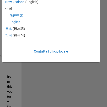
New Zealand
(English)
中国
简体中文
i 
English
hav
日本
(日本語)
e 
vec
한국
(한국어)
tor 
v
Contatta l’ufficio locale
v = [4,5;1,2;1,3;1,4;2,6;5,7;4,7;3,4;1,5;2,3;7,9;3,
me
fro
m 
this 
vec
tor 
v, 
fin