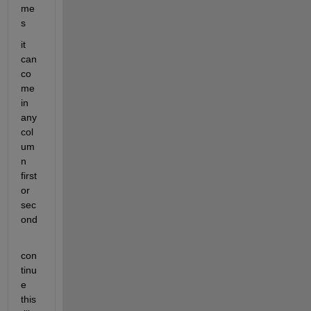
me
s 
it 
can 
co
me 
in 
any 
col
um
n 
first 
or 
sec
ond
con
tinu
e 
this 