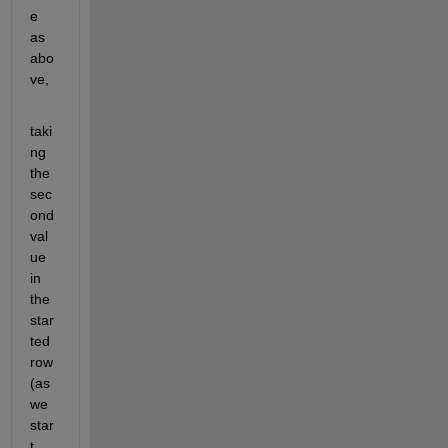
e 
as 
abo
ve, 
taki
ng 
the 
sec
ond 
val
ue 
in 
the 
star
ted 
row 
(as 
we 
star
t 