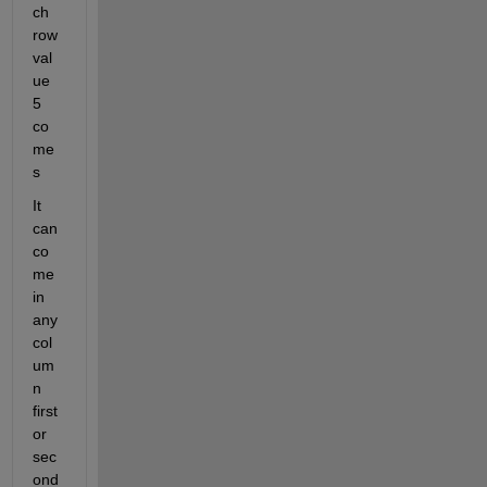
ch 
row 
val
ue 
5 
co
me
s 
It 
can 
co
me 
in 
any 
col
um
n 
first 
or 
sec
ond 