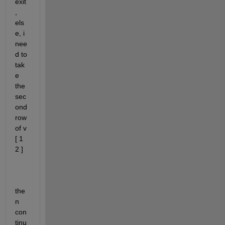
exit
, 
els
e, i 
nee
d to 
tak
e 
the 
sec
ond 
row 
of v 
[ 1 
2 ]
the
n 
con
tinu