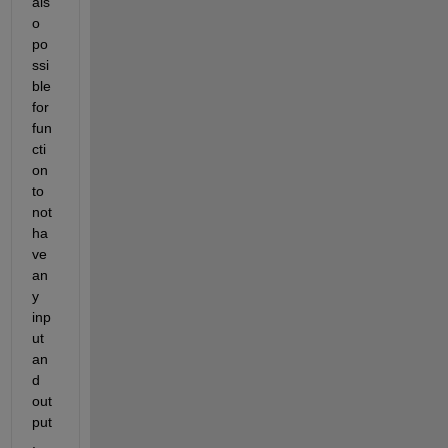
als
o 
po
ssi
ble 
for 
fun
cti
on 
to 
not 
ha
ve 
an
y 
inp
ut 
an
d 
out
put
. 