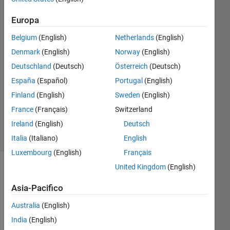
2
Europa
Risposte
Belgium
(English)
Netherlands
(English)
Risposta
Denmark
(English)
Norway
(English)
accettata
Deutschland
(Deutsch)
Österreich
(Deutsch)
Aggiornato
España
(Español)
Portugal
(English)
14 Apr
Finland
(English)
Sweden
(English)
2020
France
(Français)
Switzerland
12
Ireland
(English)
Deutsch
Visualizzazioni
(30 giorni)
Italia
(Italiano)
English
Luxembourg
(English)
Français
United Kingdom
(English)
Asia-Pacifico
Australia
(English)
India
(English)