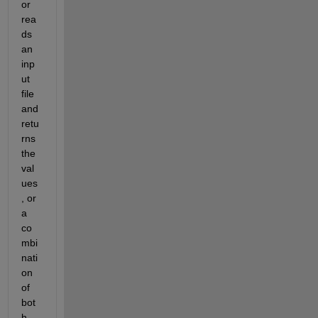
or 
rea
ds 
an 
inp
ut 
file 
and 
retu
rns 
the 
val
ues
, or 
a 
co
mbi
nati
on 
of 
bot
h.