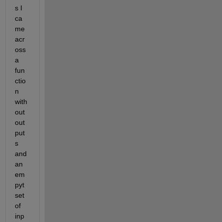
s I 
ca
me 
acr
oss 
a 
fun
ctio
n 
with
out 
out
put
s 
and 
an 
em
pyt 
set 
of 
inp