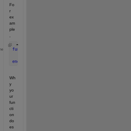
Fo
r 
ex
am
ple
,
function 
showDate()
me
    disp(date);
end
Wh
y 
yo
ur 
fun
cti
on 
do
es 