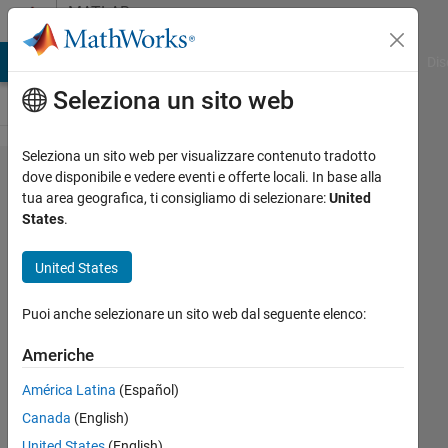
Vai al contenuto
MATLAB
Answers
ATLAB Answers
File Exchange
Cody
AI Chat Playground
Dis
Seleziona un sito web
Seleziona un sito web per visualizzare contenuto tradotto
Meaning
dove disponibile e vedere eventi e offerte locali. In base alla
tua area geografica, ti consigliamo di selezionare:
United
of the
States
.
following:
function
United States
[y1,...yn]
Puoi anche selezionare un sito web dal seguente elenco:
= input()
Americhe
Jesse
América Latina
(Español)
Finnell
Canada
(English)
14 Apr
United States
(English)
2020