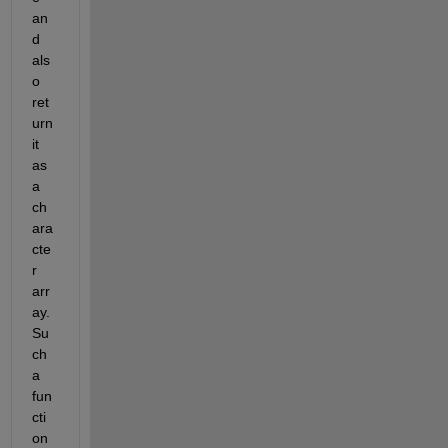
an
d 
als
o 
ret
urn 
it 
as 
a 
ch
ara
cte
r 
arr
ay. 
Su
ch 
a 
fun
cti
on 