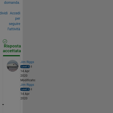
domanda.
ividi
Accedi
per
seguire
l’attività
Risposta
accettata
Jim Riggs
il
14 Apr
2020
Modificato:
Jim Riggs
il
14 Apr
2020