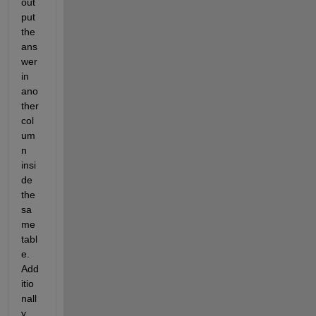
out
put 
the 
ans
wer 
in 
ano
ther 
col
um
n 
insi
de 
the 
sa
me 
tabl
e. 
Add
itio
nall
y 