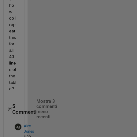
ho
w 
do I 
rep
eat 
this 
for 
all 
40 
line
s of 
the 
tabl
e?
Mostra 3
5
commenti
Commenti
meno
recenti
Alex
Jones
il 20