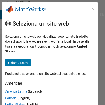
Vai al contenuto
MATLAB
Answers
ATLAB Answers
File Exchange
Cody
AI Chat Playground
Dis
Seleziona un sito web
Seleziona un sito web per visualizzare contenuto tradotto
How to
dove disponibile e vedere eventi e offerte locali. In base alla
tua area geografica, ti consigliamo di selezionare:
United
multiply
States
.
4
columns
United States
together
Puoi anche selezionare un sito web dal seguente elenco:
in a
40x7
Americhe
table
América Latina
(Español)
Canada
(English)
Alex
United States
(English)