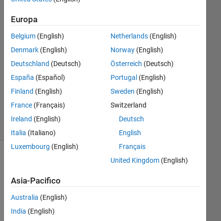
Jones
20 Apr
Europa
2020
Belgium
(English)
Netherlands
(English)
1
Risposta
Denmark
(English)
Norway
(English)
Deutschland
(Deutsch)
Österreich
(Deutsch)
Aggiornato
España
(Español)
Portugal
(English)
20 Apr
Finland
(English)
Sweden
(English)
2020
17
France
(Français)
Switzerland
Visualizzazioni
Ireland
(English)
Deutsch
(30 giorni)
Italia
(Italiano)
English
Luxembourg
(English)
Français
United Kingdom
(English)
Mostra
commenti
Asia-Pacifico
meno
recenti
Australia
(English)
India
(English)