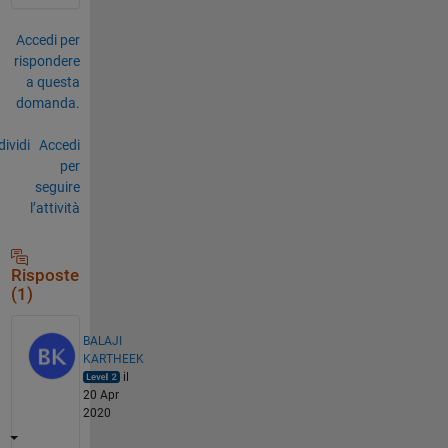
Accedi per
rispondere
a questa
domanda.
ividi
Accedi
per
seguire
l’attività
Risposte
(1)
BALAJI
KARTHEEK
il
20 Apr
2020