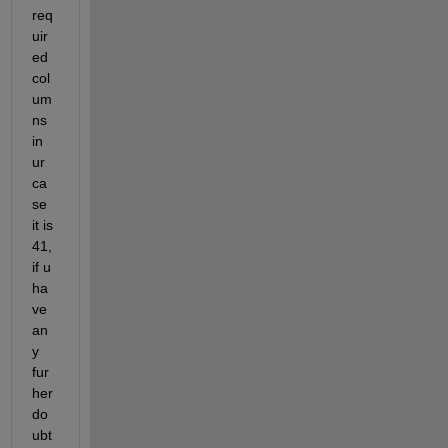
req
uir
ed 
col
um
ns 
in 
ur 
ca
se 
it is 
41, 
if u 
ha
ve 
an
y 
fur
her 
do
ubt