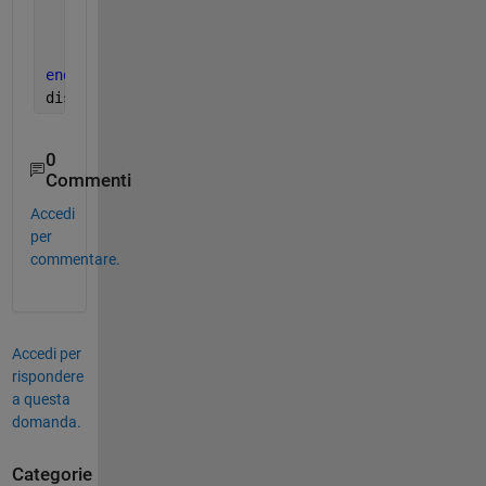
end
end
    a(:,size(a,2)+1)=b;
end
display(a)
0
Commenti
Accedi
per
commentare.
Accedi per
rispondere
a questa
domanda.
Categorie