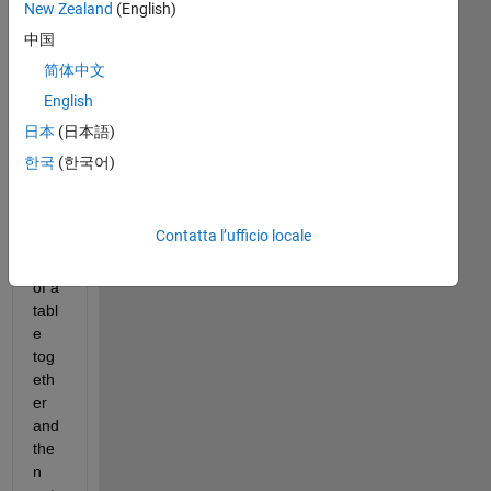
New Zealand
(English)
Hi,
中国
简体中文
Ho
English
w 
do I 
日本
(日本語)
mul
한국
(한국어)
tiply 
4 
col
Contatta l’ufficio locale
um
ns 
of a 
tabl
e 
tog
eth
er 
and 
the
n 