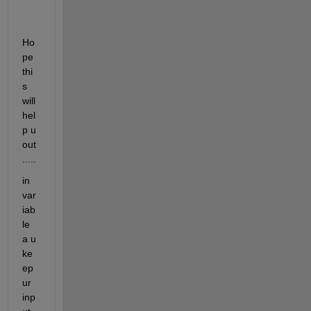
Ho
pe 
thi
s 
will 
hel
p u 
out
.....
in 
var
iab
le 
a u 
ke
ep 
ur 
inp